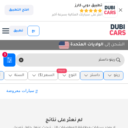
تطبيق دوبي كارز
افتح التطبيق
اعثر على سيارتك المثالية بسرعة أكبر
بع
تطبيق
الشحن إلى
الولايات المتحدة
3
رينو داستر
جديدة
رينو
داستر
النوع
السعر ($)
السنة
أ
لم نعثر على نتائج