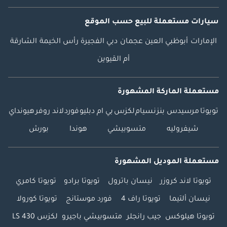
سيارات مستعملة
للبيع
حسب الموقع
الإمارات
أبوظبي
العين
عجمان
دبي
الفجيرة
رأس الخيمة
الشارقة
أم القيوين
مستعملة الماركة المشهورة
تويوتا
مرسيدس بنز
نسيام
لكزس
بي ام دبليو
فورد
لاند روفر
هيونداي
شيفروليه
متسوبيشي
هوندا
بورش
مستعملة الموديل المشهورة
تويوتا لاند كروزر
نيسان باترول
تويوتا برادو
تويوتا كامري
نيسان ألتيما
تويوتا راف 4
فورد موستانج
تويوتا كورولا
تويوتا هيلوكس
جيب رانجلر
متسوبيشي باجيرو
لكزس LS 430