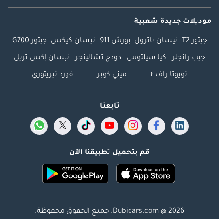
موديلات جديدة شعبية
جيتور T2
نيسان باترول
بورش 911
نيسان كيكس
جيتور G700
جيب رانجلر
كيا سيلتوس
دودج تشالينجر
نيسان إكس تريل
تويوتا راف ٤
ميني كوبر
فورد تيريتوري
تابعنا
قم بتحميل تطبيقنا الآن
Dubicars.com @ 2026. جميع الحقوق محفوظة.