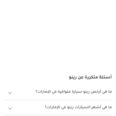
TBD
رينو سينيك
TBD
رينو تاليانت
TBD
أسئلة متكررة عن رينو
رينو تاليسمان
ما هي أرخص رينو سيارة متوافرة في الإمارات؟
أرخص سيارة رينو في الإمارات هي
رينو سيمبول
, بسعر 41,250
.
TBD
ما هي أشهر السيارات رينو في الإمارات؟