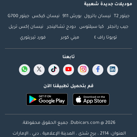
موديلات جديدة شعبية
جيتور T2
نيسان باترول
بورش 911
نيسان كيكس
جيتور G700
جيب رانجلر
كيا سيلتوس
دودج تشالينجر
نيسان إكس تريل
تويوتا راف ٤
ميني كوبر
فورد تيريتوري
تابعنا
قم بتحميل تطبيقنا الآن
Dubicars.com @ 2026. جميع الحقوق محفوظة.
العنوان: 2114 ، برج شذى ، المدينة الإعلامية ، دبي ، الإمارات