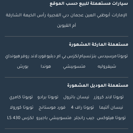
سيارات مستعملة
للبيع
حسب الموقع
الإمارات
أبوظبي
العين
عجمان
دبي
الفجيرة
رأس الخيمة
الشارقة
أم القيوين
مستعملة الماركة المشهورة
تويوتا
مرسيدس بنز
نسيام
لكزس
بي ام دبليو
فورد
لاند روفر
هيونداي
شيفروليه
متسوبيشي
هوندا
بورش
مستعملة الموديل المشهورة
تويوتا لاند كروزر
نيسان باترول
تويوتا برادو
تويوتا كامري
نيسان ألتيما
تويوتا راف 4
فورد موستانج
تويوتا كورولا
تويوتا هيلوكس
جيب رانجلر
متسوبيشي باجيرو
لكزس LS 430