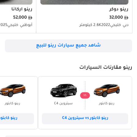
رينو دوكر
رينو أركانا
52,000
32,000
رينو إسكيب
دبي
خليجي
2022
2.6K كيلومتر
أبوظبي
خليجي
2025
TBD
شاهد جميع سيارات رينو للبيع
رينو فلوينس
رينو مقارنات السيارات
TBD
رينو فويجو
VS
رينو كابتور
سيتروين C4
رينو كابتور
TBD
رينو كابتور vs سيتروين C4
رينو كابتور vs هيونداي توس
رينو جراند سينيك