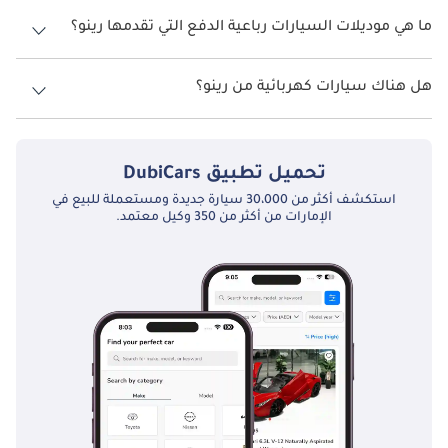
أشهر موديلات سيارات رينو الجديدة المتوفرة في الإمارات العربية المتحدة هي
رينو داستر
،
رينو كوليوس
،
رينو ميجان
،
رينو كابتور
و
رينو ماستر
.
رينو توينجو
ما هي موديلات السيارات رباعية الدفع التي تقدمها رينو؟
تقدم رينو 4 طرازًا من سيارات الدفع الرباعي في الإمارات العربية المتحدة وهي:
TBD
رينو داستر
،
رينو كوليوس
،
رينو كابتور
و
رينو أركانا
.
هل هناك سيارات كهربائية من رينو؟
لا، رينو لا تقدم أي سيارات كهربائية في الإمارات العربية المتحدة.
رينو تويزي
تحميل تطبيق
DubiCars
TBD
استكشف أكثر من 30،000 سيارة جديدة ومستعملة للبيع في
الإمارات من أكثر من 350 وكيل معتمد.
رينو XM3
TBD
رينو زوي
TBD