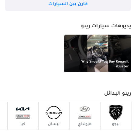
قارن بين السيارات
TBD
يديوهات سيارات رينو
رينو كانجو
TBD
Why Should You Buy Renault
رينو لاجونا
Duster?
TBD
رينو البدائل
رينو لوجان
TBD
بيجو
هيونداي
نيسان
كيا
رينو رابد