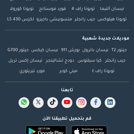
نيسان ألتيما
تويوتا راف 4
فورد موستانج
تويوتا كورولا
تويوتا هيلوكس
جيب رانجلر
متسوبيشي باجيرو
لكزس LS 430
موديلات جديدة شعبية
جيتور T2
نيسان باترول
بورش 911
نيسان كيكس
جيتور G700
جيب رانجلر
كيا سيلتوس
دودج تشالينجر
نيسان إكس تريل
تويوتا راف ٤
ميني كوبر
فورد تيريتوري
تابعنا
قم بتحميل تطبيقنا الآن