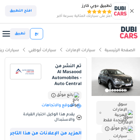
تطبيق دوبي كارز
ذكاء دوبي كارز
افتح التطبيق
اعثر على سيارتك المثالية بسرعة أكبر
ذكاء دوبيكارز
بع
تطبيق
أبرز المواصفات
الصفحة الرئيسية
سيارات الإمارات
سيارات أبوظبي
سيارات رين
تصنيف السلامة 5 نجوم من NCAP
تم النشر من
Al Masaood
أقل معدل استهلاك في فئته
Automobiles -
Auto Central
أكبر مساحة تخزين في فئتها
بائع موثّق
ملخص
سوق
الموقع والاتجاهات
الإمارات
تُقدّم هذه السيارة متعددة الاستخدامات موديل 2024 فرصةً مثاليةً
يقدم هذا الوكيل اختبار القيادة
العربية
للمشتري الباحث عن سيارة عائلية عصرية وموثوقة، لا تزال في بداية
والاستبدال
المتحدة فقط
عمرها. ونظرًا لأنّ متوسط المسافة المقطوعة سنويًا في دول مجلس
بائع موثّق
التعاون الخليجي يتجاوز غالبًا 20,000 كيلومتر، فإنّ هذه السيارة تحافظ على
المزيد من الإعلانات من هذا التاجر
سيارات
مكانةٍ قوية في سوق السيارات المستعملة نظرًا لعمرها. يُعدّ اللون