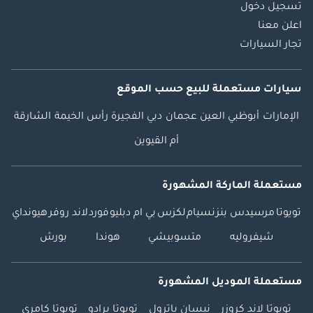
تسجيل دخول
اعلن معنا
تجار السيارات
سيارات مستعملة
للبيع
حسب الموقع
الإمارات
أبوظبي
العين
عجمان
دبي
الفجيرة
رأس الخيمة
الشارقة
أم القيوين
مستعملة الماركة المشهورة
تويوتا
مرسيدس بنز
نسيام
لكزس
بي ام دبليو
فورد
لاند روفر
هيونداي
شيفروليه
متسوبيشي
هوندا
بورش
مستعملة الموديل المشهورة
تويوتا لاند كروزر
نيسان باترول
تويوتا برادو
تويوتا كامري