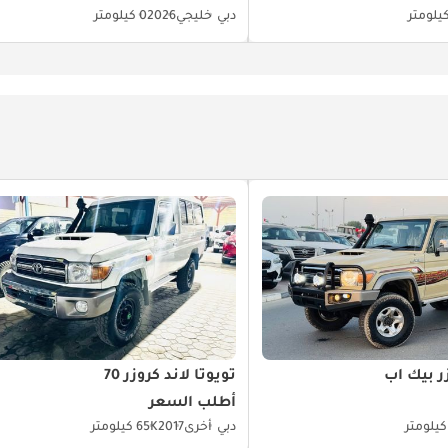
دبي
خليجي
2026
0 كيلومتر
زر بيك آب
تويوتا لاند كروزر 70
أطلب السعر
دبي
أخرى
2017
65K كيلومتر