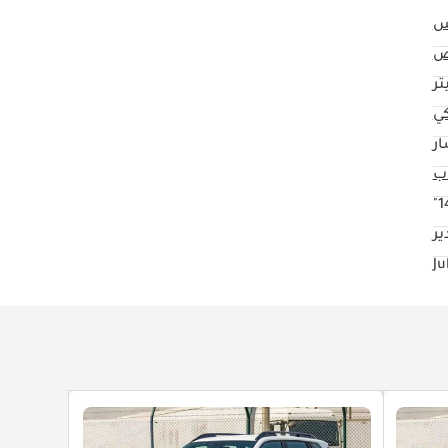
س
ض
كي
ار
14
ر