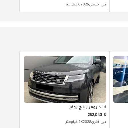
دبي
خليجي
2026
0 كيلومتر
لاند روفر رينج روفر
$ 252,043
دبي
أخرى
2022
2K كيلومتر