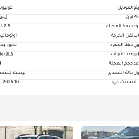
نو
الموديل
كوليو
PE
لون
أبي
ود
سعة المحرك
2.5 ليتر
ات
نقل الحركة
اوتوماتي
مي
جهة المقود
مقود يس
ية
عدد الأبواب
5 الأبواب
حجم العجلة
"
ول
حالة التصدير
ليست للتصدي
لا
تحديث في:
10 Jul, 2026