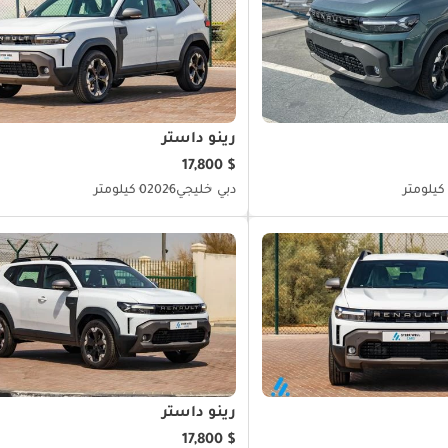
رينو داستر
$ 17,800
دبي
خليجي
2026
0 كيلومتر
رينو داستر
$ 17,800