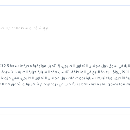
تم إنشاؤه بواسطة الذكاء الا
تُمثل هذه السيارة الرياضية متعددة الاستخدامات شبه ا
لأكثر رواجًا لإعادة البيع في المنطقة، تُناسب هذه السيارة حرارة الصيف الشديدة،
الأخرى. وباعتبارها سيارة بمواصفات دول مجلس التعاون الخليجي، فهي مزودة
، مما يضمن بقاء مكيف الهواء باردًا حتى في ذروة ازدحام شهر يوليو. يُحقق هذا الط
ارًا مفضلًا لمن يرغبون بتجربة قيادة خالية من المتاعب. بالنسبة للمشتري الذي يبحث 
ل بحالة ممتازة، تُعد هذه السيارة خيارًا مثاليًا. يضمن الجمع بين مقصورتها الرحبة 
ويل من بين الأدنى في فئة سيارات الكروس أوفر.