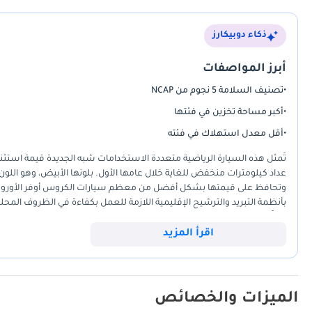
ذكاء دوبيكارز
أبرز المواصفات
•
تصنيف السلامة 5 نجوم من NCAP
•
أكبر مساحة تخزين في فئتها
•
أقل معدل استهلاك في فئته
عداد كيلومترات منخفض للغاية خلال عامها الأول. بلونها الأبيض، وهو اللون ا
وتحافظ على قيمتها بشكل أفضل من معظم سيارات الكروس أوفر الأوروبية 
بأنظمة التبريد والترشيح الإقليمية اللازمة للعمل بكفاءة في الظروف المحلية
توازنًا مثاليًا بين التكنولوجيا الحديثة والبساطة الميكانيكية، مما يجعله خي
طراز من العام الحالي شهد بالفعل أكبر انخفاض في قيمته الأولية ولكنه لا يزا
اقرأ المزيد
قطع غيار تحالف رينو-نيسان القوي أن تظل تكاليف التشغيل على المدى الط
الميزات والخصائص