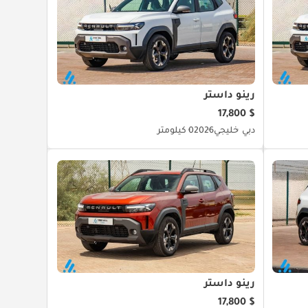
رينو داستر
$ 17,800
دبي
خليجي
2026
0 كيلومتر
رينو داستر
$ 17,800