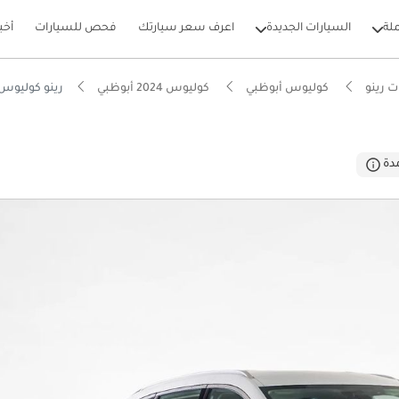
لة
السيارات الجديدة
اعرف سعر سيارتك
فحص للسيارات
أخب
 رينو
كوليوس أبوظبي
كوليوس 2024 أبوظبي
رينو كوليوس E 2.5
بيكارز
دة
 5 نجوم من NCAP
حة تخزين في فئتها
ل استهلاك في فئته