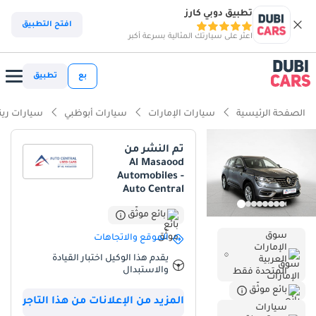
تطبيق دوبي كارز
ذكاء دوبي كارز
افتح التطبيق
اعثر على سيارتك المثالية بسرعة أكبر
ذكاء دوبيكارز
بع
تطبيق
أبرز المواصفات
الصفحة الرئيسية
سيارات الإمارات
سيارات أبوظبي
سيارات رين
تصنيف السلامة 5 نجوم من NCAP
تم النشر من
Al Masaood
أكبر مساحة تخزين في فئتها
Automobiles -
Auto Central
أقل معدل استهلاك في فئته
بائع موثّق
ملخص
سوق
الموقع والاتجاهات
الإمارات
تُقدّم رينو كوليوس هذه فرصةً مميزةً للدخول إلى سوق سيارات الدفع
يقدم هذا الوكيل اختبار القيادة
العربية
الرباعي الحديثة، حيث تتميز بانخفاض معدل استهلاكها للوقود بشكلٍ
والاستبدال
المتحدة فقط
ملحوظ عن المتوسط السنوي في دول مجلس التعاون الخليجي للسيارات
بائع موثّق
من نفس الفئة العمرية. تأتي هذه الفئة (PE) بلون رمادي أنيق يحافظ على
المزيد من الإعلانات من هذا التاجر
سيارات
جاذبيتها عند إعادة البيع في الإمارات العربية المتحدة والمملكة العربية