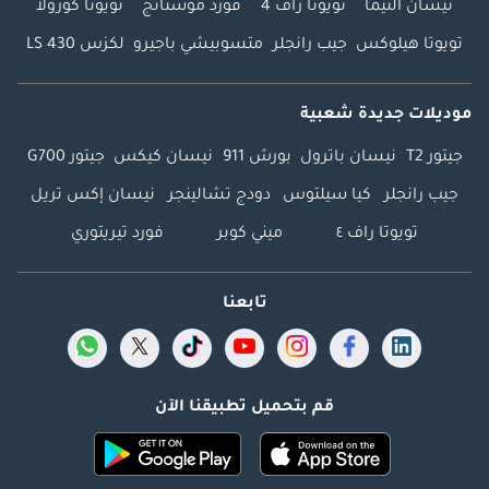
نيسان ألتيما
تويوتا راف 4
فورد موستانج
تويوتا كورولا
تويوتا هيلوكس
جيب رانجلر
متسوبيشي باجيرو
لكزس LS 430
موديلات جديدة شعبية
جيتور T2
نيسان باترول
بورش 911
نيسان كيكس
جيتور G700
جيب رانجلر
كيا سيلتوس
دودج تشالينجر
نيسان إكس تريل
تويوتا راف ٤
ميني كوبر
فورد تيريتوري
تابعنا
قم بتحميل تطبيقنا الآن