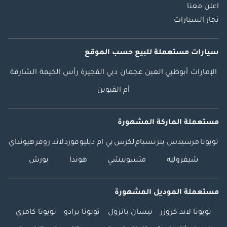
اعلن معنا
تجار السيارات
سيارات مستعملة
للبيع
حسب الموقع
الإمارات
أبوظبي
العين
عجمان
دبي
الفجيرة
رأس الخيمة
الشارقة
أم القيوين
مستعملة الماركة المشهورة
تويوتا
مرسيدس بنز
نسيام
لكزس
بي ام دبليو
فورد
لاند روفر
هيونداي
شيفروليه
متسوبيشي
هوندا
بورش
مستعملة الموديل المشهورة
تويوتا لاند كروزر
نيسان باترول
تويوتا برادو
تويوتا كامري