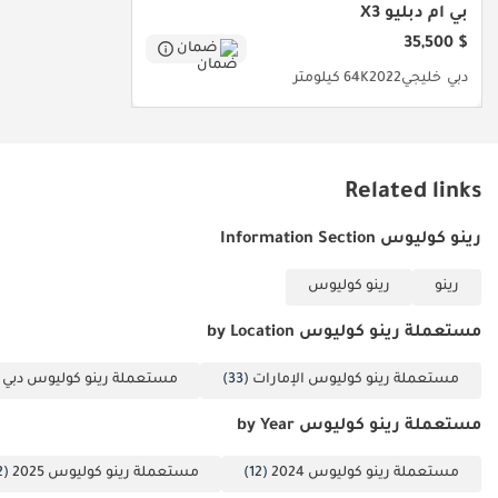
بي أم دبليو X3
الإقليمية.
$ 35,500
ضمان
تم إنشاء هذه الإحصاءات بواسطة الذكاء الاصطناعي اعتماداً على بيانات
خبراء السوق. يُرجى دائماً فحص السيارة قبل الشراء.
دبي
خليجي
2022
64K كيلومتر
Related links
رينو كوليوس Information Section
رينو
رينو كوليوس
مستعملة رينو كوليوس by Location
مستعملة رينو كوليوس الإمارات
(33)
مستعملة رينو كوليوس دبي
)
مستعملة رينو كوليوس by Year
مستعملة رينو كوليوس 2024
(12)
مستعملة رينو كوليوس 2025
(12)