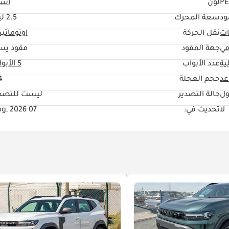
PE
لون
أسو
ود
سعة المحرك
2.5 ليتر
ات
نقل الحركة
اوتوماتي
مي
جهة المقود
مقود يس
ية
عدد الأبواب
5 الأبواب
حجم العجلة
"
ول
حالة التصدير
ليست للتصدي
لا
تحديث في:
07 Aug, 2026