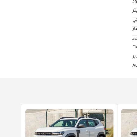
د
كي
ار
14
ر