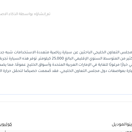
تم إنشاؤه بواسطة الذكاء الا
ا استثنائيًا للمشترين في دول مجلس التعاون الخليجي الباحثين عن سيارة رياضية متعددة الاستخدامات شبه ج
دون تكبّد خسائر انخفاض قيمة السيارات الجديدة. بمسافة مقطوعة أقل بكثير من المتوسط السنوي الإقليمي البالغ 25,000 كيلومتر، توفر هذه السيارة تجر
 خيارًا مرغوبًا للغاية في الإمارات العربية المتحدة وأسواق الخليج عمومًا، مما يض
ها سيارة بمواصفات دول مجلس التعاون الخليجي، فقد صُممت خصيصًا لتحمّل حرارة 
الأوروبي الأنيق، بالإضافة إلى محرك قوي وموثوق به، مما يُسهّل صيانته. إنها الخ
 الداخلية الرحبة للتنقلات اليومية بين الإمارات.
نو
الموديل
كوليو