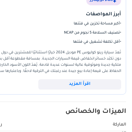
ذكاء دوبيكارز
أبرز المواصفات
•
أكبر مساحة تخزين في فئتها
•
تصنيف السلامة 5 نجوم من NCAP
•
أقل تكلفة تشغيل في فئتها
تُعدّ سيارة رينو كوليوس PE موديل 2024 خيارً
ملكية جديدة وموثوقية عالية لسنوات عديدة قادمة. يُعدّ اللون الأسود الخارجي
الحفاظ على قيمة إعادة بيع جيدة عند رغبتك في الترقية لاحقًا. وباعتبار
الشديدة بفضل نظام تبريد مُصمّم خصيصًا لمناخنا. يتميز هذا الطراز بتصميمه 
الأمثل للعائلات الصغيرة أو المهنيين الذين يُقدّرون المظهر العصري والمساحة
اقرأ المزيد
الميزات والخصائص
الماركة
ري