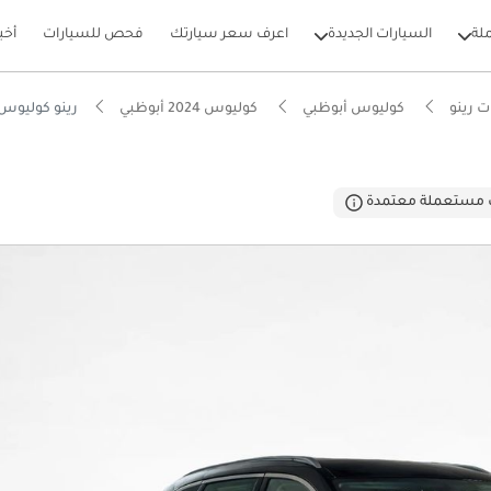
لة
السيارات الجديدة
اعرف سعر سيارتك
فحص للسيارات
أخب
 رينو
كوليوس أبوظبي
كوليوس 2024 أبوظبي
رينو كوليوس E 2.5
بيكارز
 مستعملة معتمدة
حة تخزين في فئتها
 5 نجوم من NCAP
فة تشغيل في فئتها