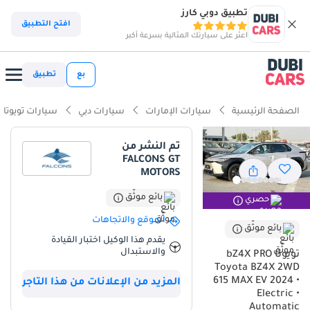
تطبيق دوبي كارز
ذكاء دوبي كارز
افتح التطبيق
اعثر على سيارتك المثالية بسرعة أكبر
ذكاء دوبيكارز
بع
تطبيق
أبرز المواصفات
الصفحة الرئيسية
سيارات الإمارات
سيارات دبي
سيارات تويوتا
أقل تكلفة تشغيل في فئتها
تم النشر من
FALCONS GT
تصنيف السلامة 5 نجوم من NCAP
MOTORS
أحدث معايير أنظمة مساعدة السائق المتقدمة (ADAS)
بائع موثّق
حصري
الموقع والاتجاهات
ملخص
بائع موثّق
يقدم هذا الوكيل اختبار القيادة
تُمثل سيارة تويوتا bZ4X PRO موديل 2024 نقلة نوعية للمشترين الراغبين
والاستبدال
تويوتا bZ4X PRO
في الانتقال إلى عصر السيارات الكهربائية دون التنازل عن الموثوقية
Toyota BZ4X 2WD
الأسطورية التي تشتهر بها الشركة المصنعة. وباعتبارها موديلًا جديدًا بحالة
615 MAX EV 2024 •
المزيد من الإعلانات من هذا التاجر
ممتازة، تُتيح هذه السيارة فرصةً مثاليةً لدخول سوق السيارات الكهربائية
Electric •
Automatic
في وقت يشهد فيه قطاع البنية التحتية في الإمارات العربية المتحدة ودول