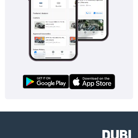
فرامل الانتظار
الإلكترونية (EPB) مع
التثبيت التلقائي. ⦁
نظام منع الحركة /
نظام مضاد للسرقة.