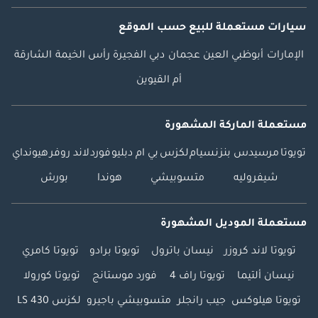
سيارات مستعملة
للبيع
حسب الموقع
الإمارات
أبوظبي
العين
عجمان
دبي
الفجيرة
رأس الخيمة
الشارقة
أم القيوين
مستعملة الماركة المشهورة
تويوتا
مرسيدس بنز
نسيام
لكزس
بي ام دبليو
فورد
لاند روفر
هيونداي
شيفروليه
متسوبيشي
هوندا
بورش
مستعملة الموديل المشهورة
تويوتا لاند كروزر
نيسان باترول
تويوتا برادو
تويوتا كامري
نيسان ألتيما
تويوتا راف 4
فورد موستانج
تويوتا كورولا
تويوتا هيلوكس
جيب رانجلر
متسوبيشي باجيرو
لكزس LS 430