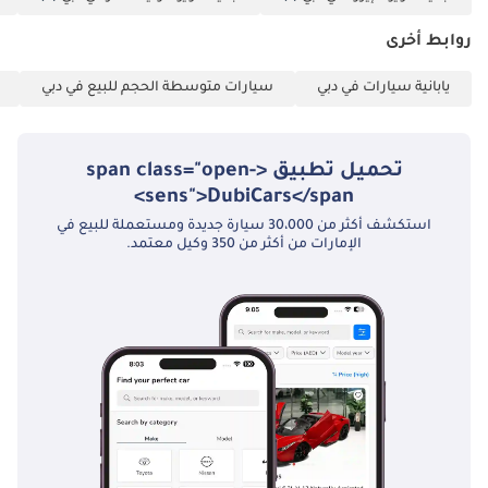
خبراء السوق. يُرجى دائماً فحص السيارة قبل الشراء.
مع اكتشاف المشاة
روابط أخرى
والتعرف على إشارات
الطريق وما إلى ذلك. ⦁
يابانية سيارات في دبي
سيارات متوسطة الحجم للبيع في دبي
مساعدة السائق: ⦁
نظام مساعدة تتبع
المسار (LTA) للحفاظ
تحميل تطبيق <span class="open-
على السيارة في
sens">DubiCars</span>
منتصف المسار. ⦁
استكشف أكثر من 30،000 سيارة جديدة ومستعملة للبيع في
مثبت السرعة التكيفي
الإمارات من أكثر من 350 وكيل معتمد.
/ الذكي. ⦁ ميزات
السلامة الأخرى: ⦁
مراقبة النقطة
العمياء (BSM) ⦁ نظام
تحذير ضغط الإطارات
(TPWS) ⦁ كاميرا الرؤية
الخلفية / شاشة
الرؤية البانورامية في
بعض الأسواق. ⦁