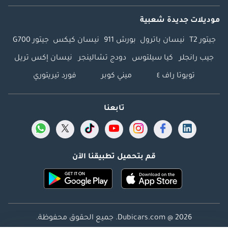
موديلات جديدة شعبية
جيتور T2
نيسان باترول
بورش 911
نيسان كيكس
جيتور G700
جيب رانجلر
كيا سيلتوس
دودج تشالينجر
نيسان إكس تريل
تويوتا راف ٤
ميني كوبر
فورد تيريتوري
تابعنا
قم بتحميل تطبيقنا الآن
Dubicars.com @ 2026. جميع الحقوق محفوظة.