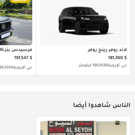
البريميوم
لاند روفر رينج روفر
مرسيدس بنز G 63 AMG
$ 197,547
$ 181,300
دبي
أوروبية
2026
100 كيلومتر
دبي
أوروبية
2024
21.5K 
الناس شاهدوا أيضا