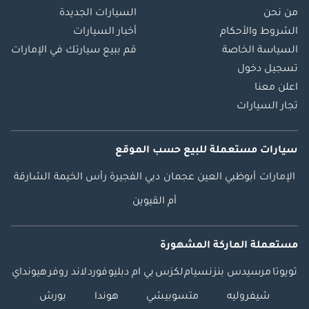
من نحن
السيارات الجديدة
الشروط والأحكام
أخبار السيارات
السياسة الخاصة
قم ببيع سيارتك في الإمارات
تسجيل دخول
اعلن معنا
تجار السيارات
سيارات مستعملة
للبيع
حسب الموقع
الإمارات
أبوظبي
العين
عجمان
دبي
الفجيرة
رأس الخيمة
الشارقة
أم القيوين
مستعملة الماركة المشهورة
تويوتا
مرسيدس بنز
نسيام
لكزس
بي ام دبليو
فورد
لاند روفر
هيونداي
شيفروليه
متسوبيشي
هوندا
بورش