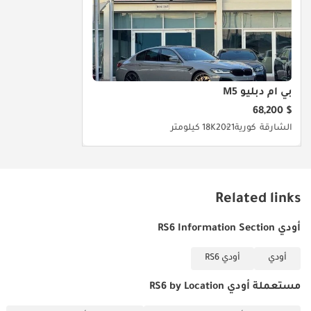
بي أم دبليو M5
$ 68,200
الشارقة
كورية
2021
18K كيلومتر
Related links
أودي RS6 Information Section
أودي
أودي RS6
مستعملة أودي RS6 by Location