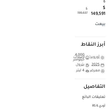
6
$
$
198,637
149,591
بيعت
أبرز النقاط
4,000
أوروبية
مواصفات
كيلومتر
2025
بترول
معرض
4 ليتر
التفاصيل
تعليقات البائع
أودي RS 6