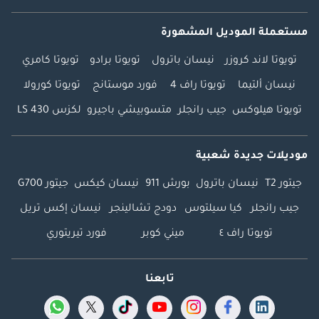
مستعملة الموديل المشهورة
تويوتا لاند كروزر
نيسان باترول
تويوتا برادو
تويوتا كامري
نيسان ألتيما
تويوتا راف 4
فورد موستانج
تويوتا كورولا
تويوتا هيلوكس
جيب رانجلر
متسوبيشي باجيرو
لكزس LS 430
موديلات جديدة شعبية
جيتور T2
نيسان باترول
بورش 911
نيسان كيكس
جيتور G700
جيب رانجلر
كيا سيلتوس
دودج تشالينجر
نيسان إكس تريل
تويوتا راف ٤
ميني كوبر
فورد تيريتوري
تابعنا