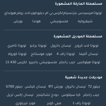
مستعملة الماركة المشهورة
تويوتا
مرسيدس بنز
نسيام
لكزس
بي ام دبليو
فورد
لاند روفر
هيونداي
شيفروليه
متسوبيشي
هوندا
بورش
مستعملة الموديل المشهورة
تويوتا لاند كروزر
نيسان باترول
تويوتا برادو
تويوتا كامري
نيسان ألتيما
تويوتا راف 4
فورد موستانج
تويوتا كورولا
تويوتا هيلوكس
جيب رانجلر
متسوبيشي باجيرو
لكزس LS 430
موديلات جديدة شعبية
جيتور T2
نيسان باترول
بورش 911
نيسان كيكس
جيتور G700
جيب رانجلر
كيا سيلتوس
دودج تشالينجر
نيسان إكس تريل
تويوتا راف ٤
ميني كوبر
فورد تيريتوري