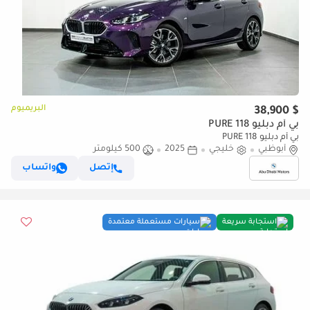
البريميوم
$ 38,900
بي أم دبليو 118 PURE
بي أم دبليو 118 PURE
أبوظبي
خليجي
2025
500 كيلومتر
إتصل
واتساب
استجابة سريعة
سيارات مستعملة معتمدة