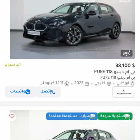
البريميوم
$ 38,100
بي أم دبليو 118 PURE
بي أم دبليو 118 PURE
أبوظبي
خليجي
2025
1,197 كيلومتر
إتصل
واتساب
استجابة سريعة
سيارات مستعملة معتمدة