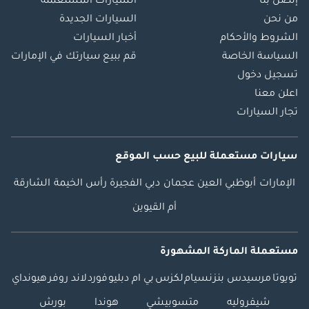
إتصل بنا
السيارات المستعملة
من نحن
السيارات الجديدة
الشروط والأحكام
أخبار السيارات
السياسة الخاصة
قم ببيع سيارتك في الإمارات
تسجيل دخول
اعلن معنا
تجار السيارات
سيارات مستعملة
للبيع
حسب الموقع
الإمارات
أبوظبي
العين
عجمان
دبي
الفجيرة
رأس الخيمة
الشارقة
أم القيوين
مستعملة الماركة المشهورة
تويوتا
مرسيدس بنز
نسيام
لكزس
بي ام دبليو
فورد
لاند روفر
هيونداي
شيفروليه
متسوبيشي
هوندا
بورش