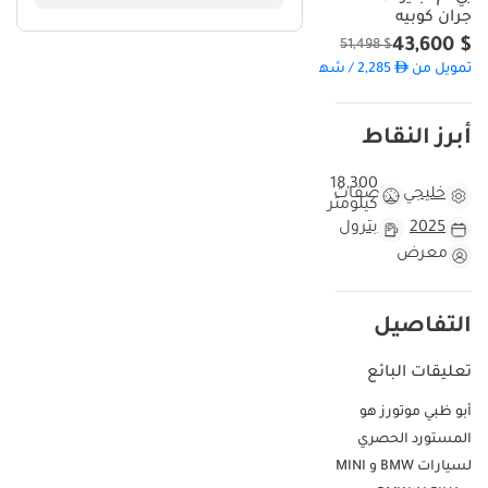
جران كوبيه
$ 43,600
$ 51,498
تمويل من
2,285
/ شهر
أبرز النقاط
18,300
خليجي
مواصفات
كيلومتر
2025
بترول
معرض
التفاصيل
تعليقات البائع
أبو ظبي موتورز هو
المستورد الحصري
لسيارات BMW و MINI