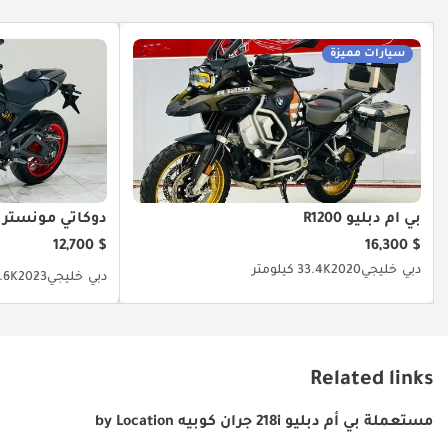
سيارات مميزة
بي أم دبليو R1200
دوكاتي مونستر
$ 12,700
$ 16,300
دبي
خليجي
2020
33.4K كيلومتر
دبي
خليجي
2023
2.6K كيلو
Related links
مستعملة بي أم دبليو 218i جران كوبيه by Location