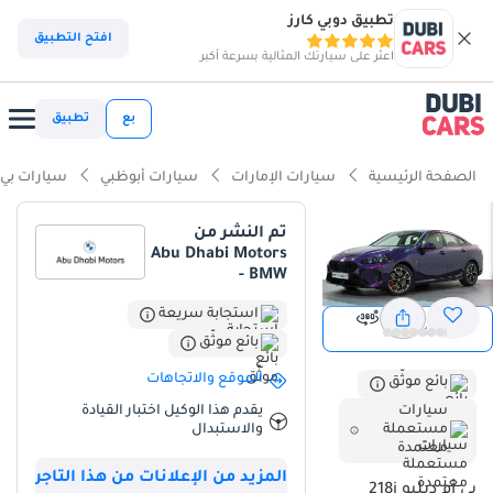
تطبيق دوبي كارز
افتح التطبيق
اعثر على سيارتك المثالية بسرعة أكبر
بع
تطبيق
الصفحة الرئيسية
سيارات الإمارات
سيارات أبوظبي
سيارات بي أ
تم النشر من
Abu Dhabi Motors
- BMW
استجابة سريعة
عرض
عرض 360
بائع موثّق
الموقع والاتجاهات
بائع موثّق
سيارات
يقدم هذا الوكيل اختبار القيادة
مستعملة
والاستبدال
معتمدة
المزيد من الإعلانات من هذا التاجر
بي أم دبليو 218i