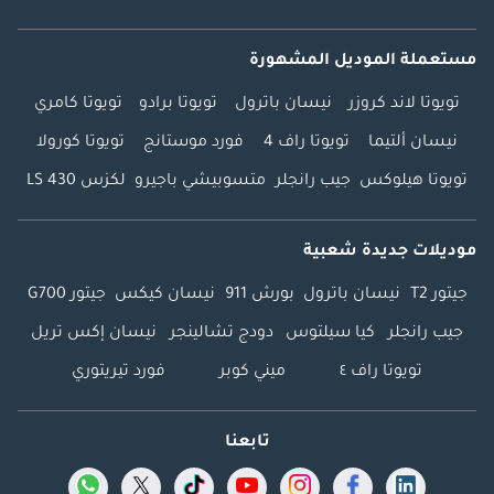
مستعملة الموديل المشهورة
تويوتا لاند كروزر
نيسان باترول
تويوتا برادو
تويوتا كامري
نيسان ألتيما
تويوتا راف 4
فورد موستانج
تويوتا كورولا
تويوتا هيلوكس
جيب رانجلر
متسوبيشي باجيرو
لكزس LS 430
موديلات جديدة شعبية
جيتور T2
نيسان باترول
بورش 911
نيسان كيكس
جيتور G700
جيب رانجلر
كيا سيلتوس
دودج تشالينجر
نيسان إكس تريل
تويوتا راف ٤
ميني كوبر
فورد تيريتوري
تابعنا