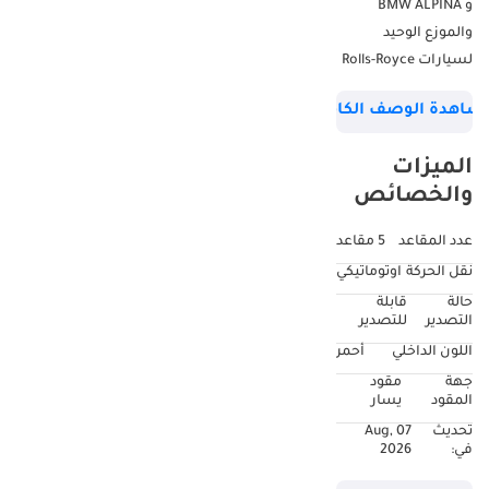
و BMW ALPINA
والموزع الوحيد
لسيارات Rolls-Royce
Motors Cars في أبو
شاهدة الوصف الكامل
ظبي والعين. BMW
Premium Selection
الميزات
(BPS) هي سيارات
والخصائص
BMW مستعملة
معتمدة مع المزايا
عدد المقاعد
5 مقاعد
التالية: + ضمان لمدة
نقل الحركة
اوتوماتيكي
12 شهرًا على الأقل
حالة
قابلة
ورصيد عقد الصيانة +
التصدير
للتصدير
فحص فني وبصري
اللون الداخلي
أحمر
شامل + عرض تمويل
جهة
مقود
فردي + عرض
المقود
يسار
استبدال مضمون +
تحديث
07 Aug,
خدمة المساعدة على
في:
2026
الطريق كن على