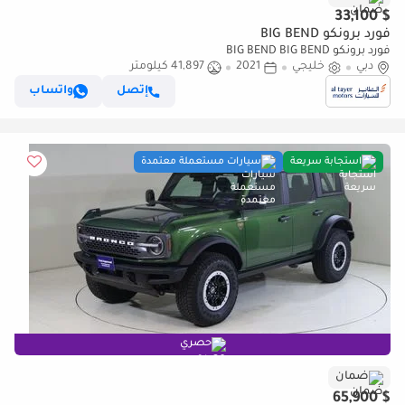
$ 33,100
فورد برونكو BIG BEND
فورد برونكو BIG BEND BIG BEND
دبي
خليجي
2021
41,897 كيلومتر
إتصل
واتساب
استجابة سريعة
سيارات مستعملة معتمدة
حصري
ضمان
$ 65,900