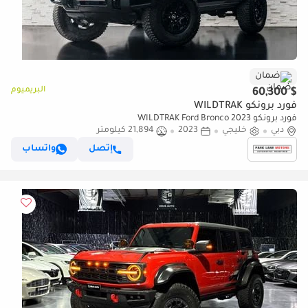
ضمان
البريميوم
$ 60,300
فورد برونكو WILDTRAK
فورد برونكو WILDTRAK Ford Bronco 2023
دبي
خليجي
2023
21,894 كيلومتر
إتصل
واتساب