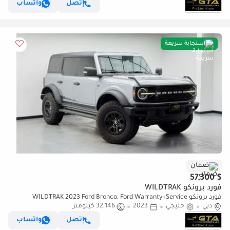
إتصل
واتساب
استجابة سريعة
ضمان
$ 57,300
فورد برونكو WILDTRAK
فورد برونكو WILDTRAK 2023 Ford Bronco, Ford Warranty+Service
دبي
خليجي
2023
Contract+Full Service History, GCC Specs.
32,146 كيلومتر
إتصل
واتساب