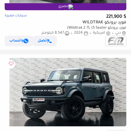
حصري
سيارات مميزة
$ 221,900
فورد برونكو WILDTRAK
فورد برونكو Wildtrak 2.7L (5 Seater)
دبي
أمريكية
2024
8,547 كيلومتر
إتصل
واتساب