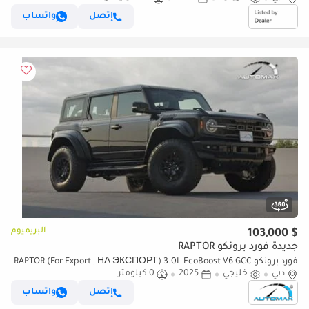
إتصل
واتساب
البريميوم
$ 103,000
جديدة فورد برونكو RAPTOR
فورد برونكو RAPTOR (For Export , НА ЭКСПОРТ) 3.0L EcoBoost V6 GCC
دبي
خليجي
2025
0 كيلومتر
2025 Без пробега
إتصل
واتساب