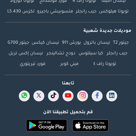
نيسان ألتيما
تويوتا راف 4
فورد موستانج
تويوتا كورولا
تويوتا هيلوكس
جيب رانجلر
متسوبيشي باجيرو
لكزس LS 430
موديلات جديدة شعبية
جيتور T2
نيسان باترول
بورش 911
نيسان كيكس
جيتور G700
جيب رانجلر
كيا سيلتوس
دودج تشالينجر
نيسان إكس تريل
تويوتا راف ٤
ميني كوبر
فورد تيريتوري
تابعنا
قم بتحميل تطبيقنا الآن