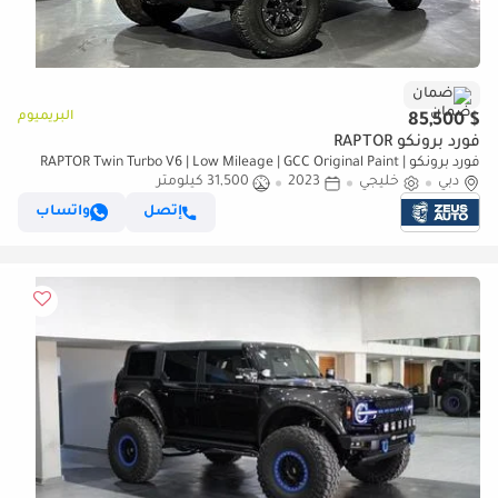
ضمان
البريميوم
$ 85,500
فورد برونكو RAPTOR
فورد برونكو RAPTOR Twin Turbo V6 | Low Mileage | GCC Original Paint |
دبي
خليجي
2023
Advanced 4x4 | Excellent Condition
31,500 كيلومتر
إتصل
واتساب