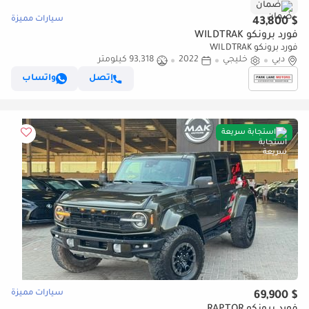
ضمان
سيارات مميزة
$ 43,800
فورد برونكو WILDTRAK
فورد برونكو WILDTRAK
دبي
خليجي
2022
93,318 كيلومتر
إتصل
واتساب
استجابة سريعة
سيارات مميزة
$ 69,900