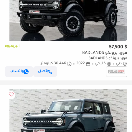
البريميوم
$ 57,500
فورد برونكو BADLANDS
فورد برونكو BADLANDS
دبي
خليجي
2022
30,446 كيلومتر
إتصل
واتساب