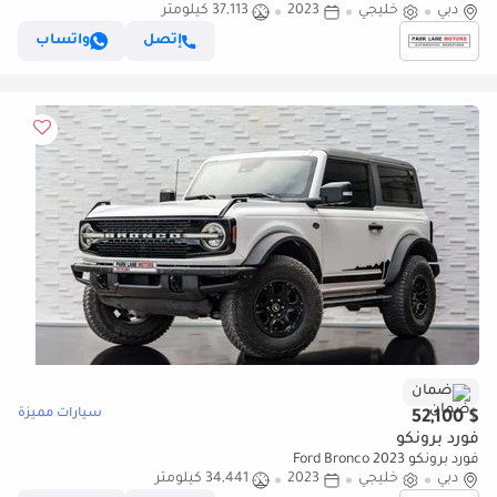
دبي
خليجي
2023
37,113 كيلومتر
إتصل
واتساب
ضمان
سيارات مميزة
$ 52,100
فورد برونكو
فورد برونكو Ford Bronco 2023
دبي
خليجي
2023
34,441 كيلومتر