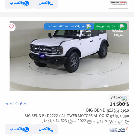
إتصل
واتساب
استجابة سريعة
سيارات مستعملة معتمدة
ضمان
سيارات مميزة
$ 34,500
فورد برونكو BIG BEND
فورد برونكو BIG BEND B4D2222 / AL TAYER MOTORS AL QOUZ
دبي
SHOWROOM
خليجي
2022
74,523 كيلومتر
إتصل
واتساب