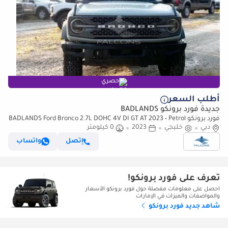
حصري
أطلب السعر
جديدة فورد برونكو BADLANDS
فورد برونكو BADLANDS Ford Bronco 2.7L DOHC 4V DI GT AT 2023 • Petrol
دبي
• Automatic (للتصدير فقط)
خليجي
2023
0 كيلومتر
إتصل
واتساب
تعرف على فورد برونكو!
احصل على معلومات مفصلة حول فورد برونكو الأسعار
والمواصفات والميزات في الإمارات
شاهد جديد فورد برونكو