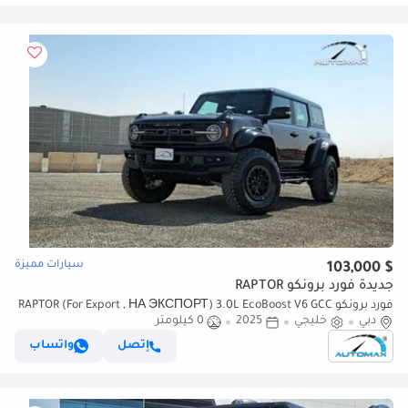
سيارات مميزة
$ 103,000
جديدة فورد برونكو RAPTOR
فورد برونكو RAPTOR (For Export , НА ЭКСПОРТ) 3.0L EcoBoost V6 GCC
دبي
خليجي
2025
0 كيلومتر
2025 Без пробега
إتصل
واتساب