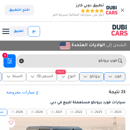
تطبيق دوبي كارز
افتح التطبيق
اعثر على سيارتك المثالية بسرعة أكبر
بع
تطبيق
الشحن إلى
الولايات المتحدة
3
فورد برونكو
جديدة
فورد
برونكو
النوع
السعر ($)
السنة
23 نتيجة
سيارات فورد برونكو مستعملة للبيع في دبي
2023
(7)
2025
(5)
2022
(4)
2021
(3)
2024
(3)
2026
(1)
شاه