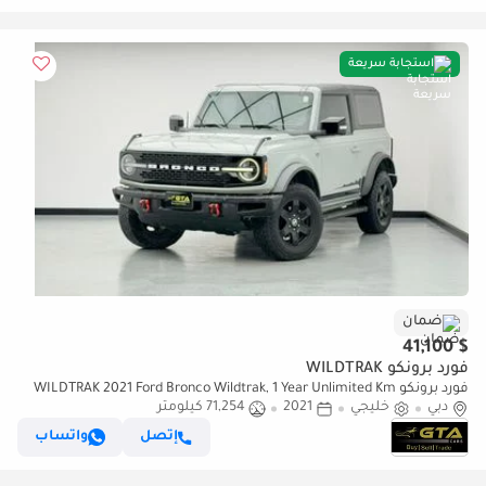
استجابة سريعة
ضمان
$ 41,100
فورد برونكو WILDTRAK
فورد برونكو WILDTRAK 2021 Ford Bronco Wildtrak, 1 Year Unlimited Km
دبي
خليجي
2021
Warranty, Excellent Condition, GCC
71,254 كيلومتر
إتصل
واتساب