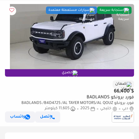
استجابة سريعة
سيارات مستعملة معتمدة
حصري
ضمان
$ 66,400
فورد برونكو BADLANDS
فورد برونكو BADLANDS /B4D4725 /AL TAYER MOTORS/AL QOUZ
دبي
SHOWROOM
خليجي
2025
11,605 كيلومتر
إتصل
واتساب