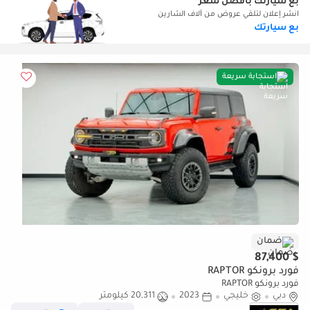
بع سيارتك بأفضل سعر
انشر إعلان لتلقي عروض من آلاف الشارين
بع سيارتك
استجابة سريعة
ضمان
$ 87,400
فورد برونكو RAPTOR
فورد برونكو RAPTOR
دبي
خليجي
2023
20,311 كيلومتر