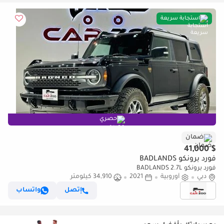
استجابة سريعة
حصري
ضمان
$ 41,000
فورد برونكو BADLANDS
فورد برونكو BADLANDS 2.7L
دبي
أوروبية
2021
34,910 كيلومتر
إتصل
واتساب