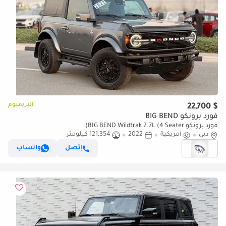
البريميوم
$ 22,700
فورد برونكو BIG BEND
فورد برونكو BIG BEND Wildtrak 2.7L (4 Seater)
دبي
أمريكية
2022
121,354 كيلومتر
إتصل
واتساب