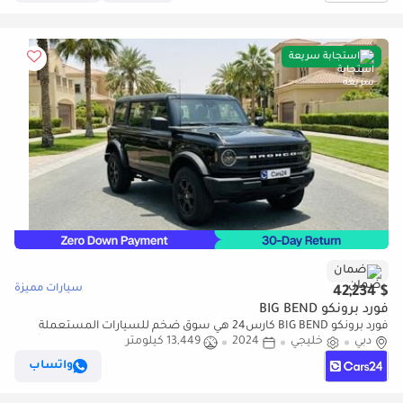
استجابة سريعة
ضمان
سيارات مميزة
$ 42,234
فورد برونكو BIG BEND
فورد برونكو BIG BEND كارس24 هي سوق ضخم للسيارات المستعملة
دبي
خليجي
2024
13,449 كيلومتر
موثوق ومضمون ٪كارس24 هي سوق ضخم للسيارات المستعملة موثوق
ومضمون
واتساب