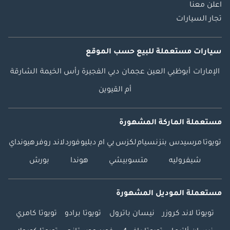
اعلن معنا
تجار السيارات
سيارات مستعملة
للبيع
حسب الموقع
الإمارات
أبوظبي
العين
عجمان
دبي
الفجيرة
رأس الخيمة
الشارقة
أم القيوين
مستعملة الماركة المشهورة
تويوتا
مرسيدس بنز
نسيام
لكزس
بي ام دبليو
فورد
لاند روفر
هيونداي
شيفروليه
متسوبيشي
هوندا
بورش
مستعملة الموديل المشهورة
تويوتا لاند كروزر
نيسان باترول
تويوتا برادو
تويوتا كامري