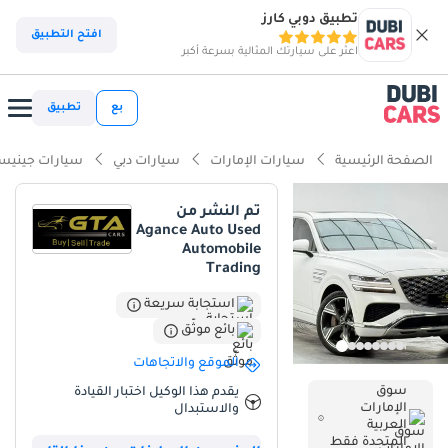
تطبيق دوبي كارز
افتح التطبيق
اعثر على سيارتك المثالية بسرعة أكبر
بع
تطبيق
الصفحة الرئيسية
سيارات الإمارات
سيارات دبي
سيارات جيني
تم النشر من
Agance Auto Used
Automobile
Trading
استجابة سريعة
بائع موثّق
الموقع والاتجاهات
سوق
يقدم هذا الوكيل اختبار القيادة
الإمارات
والاستبدال
العربية
المتحدة فقط