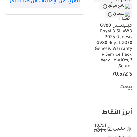
المزيد من الإعلانات من هذا التاجر
بائع موثّق
ضمان
جينيسس GV80
Royal 3.5L AWD
2025 Genesis
GV80 Royal, 2030
Genesis Warranty
+ Service Pack,
Very Low Km, 7
Seater,
$ 70,572
بيعت
أبرز النقاط
10,791
خليجي
مواصفات
كيلومتر