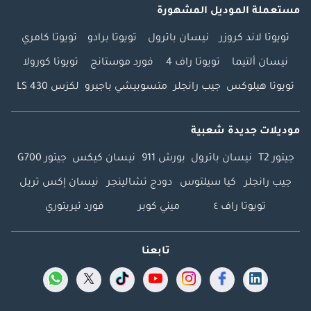
مستعملة الموديل المشهورة
تويوتا لاند كروزر
نيسان باترول
تويوتا برادو
تويوتا كامري
نيسان ألتيما
تويوتا راف 4
فورد موستانج
تويوتا كورولا
تويوتا هيلوكس
جيب رانجلر
متسوبيشي باجيرو
لكزس LS 430
موديلات جديدة شعبية
جيتور T2
نيسان باترول
بورش 911
نيسان كيكس
جيتور G700
جيب رانجلر
كيا سيلتوس
دودج تشالينجر
نيسان إكس تريل
تويوتا راف ٤
ميني كوبر
فورد تيريتوري
تابعنا