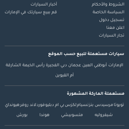
سيارات جي تي إيه،
الشروط والأحكام
أخبار السيارات
مدفوعة بالنجاح. -------
السياسة الخاصة
قم ببيع سيارتك في الإمارات
-------------------------------
تسجيل دخول
-------------- تابعونا على:
اعلن معنا
فيسبوك: GTA Cars
تجار السيارات
إنستغرام: @ تيك
توك: @ الموقع
الإلكتروني: ---------------
سيارات مستعملة
للبيع
حسب الموقع
-------------------------------
------
الإمارات
أبوظبي
العين
عجمان
دبي
الفجيرة
رأس الخيمة
الشارقة
أم القيوين
مستعملة الماركة المشهورة
تويوتا
مرسيدس بنز
نسيام
لكزس
بي ام دبليو
فورد
لاند روفر
هيونداي
شيفروليه
متسوبيشي
هوندا
بورش