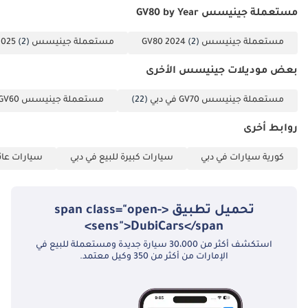
مستعملة جينيسس GV80 by Year
(الإنجليزية) ، المكتب: .
-------------------------------
مستعملة جينيسس GV80 2024
(2)
مستعملة جينيسس GV80 2025
(2)
---------------------
العنوان: جي تي إيه
بعض موديلات جينيسس الأخرى
كارز 2، شارع 17A، القوز
الصناعية 3، دبي،
مستعملة جينيسس GV70 في دبي
(22)
مستعملة جينيسس GV60 في دبي
الإمارات العربية
روابط أخرى
المتحدة. ساعات
العمل: يوميًا، من
كورية سيارات في دبي
سيارات كبيرة للبيع في دبي
سيارات عائل
10:00 صباحًا إلى 8:00
مساءً. ---------------------
-------------------------------
تحميل تطبيق <span class="open-
وجهتك الأولى
sens">DubiCars</span>
للسيارات عالية
استكشف أكثر من 30،000 سيارة جديدة ومستعملة للبيع في
الجودة في دبي منذ عام
الإمارات من أكثر من 350 وكيل معتمد.
2018. نحن صالة عرض
حائزة على جوائز
متعددة، معروفة