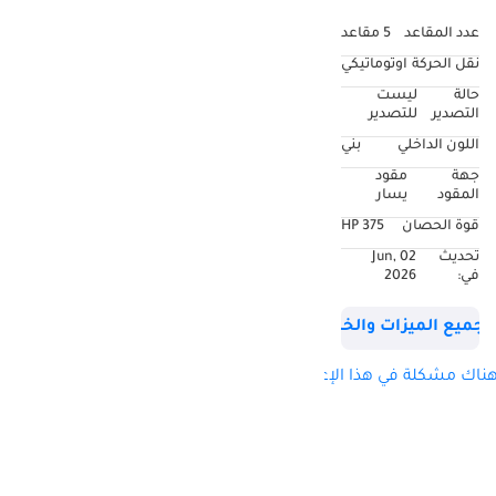
المسافة: 10,791 كم -
عدد المقاعد
5 مقاعد
سجل صيانة كامل
نقل الحركة
اوتوماتيكي
لدى جينيسيس -
حالة
ليست
ضمان جينيسيس
التصدير
للتصدير
ساري حتى سبتمبر
اللون الداخلي
بني
2030 - باقة صيانة
جهة
مقود
جينيسيس سارية
المقود
يسار
حتى سبتمبر 2030 أو
قوة الحصان
375 HP
100 ألف كم - تأتي مع
تحديث
02 Jun,
3 مفاتيح - حالة ممتازة
في:
2026
- مواصفات خليجية ----
-------------------------------
جميع الميزات والخصائص
------ قائمة الخيارات
الكاملة تشمل: -
ناك مشكلة في هذا الإعلان؟
دخول/تشغيل بدون
مفتاح - مقاعد جلدية
كهربائية - مقاعد
مهواة/مدفأة - Apple