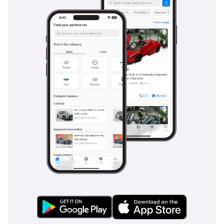
بتميزها وأدائها وثقة
عملائها، ومن بين
الجوائز البارزة التي
حصلنا عليها مؤخرًا:
جوائز للسيارات 2025 -
الدائرة الذهبية: وكيل
العام جوائز درايف
ديجيتال 2025 - التميز
في خدمة العملاء
جوائز أعمال الشرق
الأوسط وأفريقيا
2024 - وكيل العام:
دبي جوائز أعمال
الشرق الأوسط
وأفريقيا 2023 - وكيل
العام: دبي جائزة أعمال
الإمارات 2022 - خدمة
عملاء متميزة جوائز