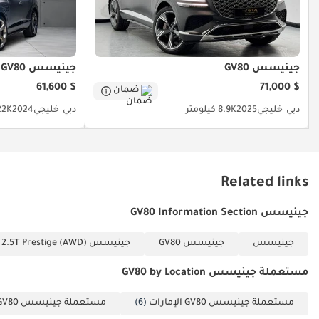
بالمناخ - مصابيح
أمامية أوتوماتيكية -
بصمة الإصبع - نظام
ترفيه خلفي - أوضاع
جينيسس GV80
جينيسس GV80
قيادة جينيسيس -
$ 61,600
$ 71,000
ضمان
عجلة قيادة متعددة
دبي
خليجي
2025
8.9K كيلومتر
دبي
خليجي
2024
22K كيلوم
الوظائف - نظام ملاحة
- بلوتوث (صوت
وهاتف) - والمزيد...
رقم تعريف المركبة:
Related links
U218306 لمزيد من
التفاصيل، يرجى
جينيسس GV80 Information Section
التواصل معنا. هشام:
جينيسس
جينيسس GV80
جينيسس GV80 2.5T Prestige (AWD)
(العربية + الإنجليزية +
الفرنسية) ، أسامة:
مستعملة جينيسس GV80 by Location
(الإنجليزية + العربية) ،
وليد: (الإنجليزية +
مستعملة جينيسس GV80 الإمارات
(6)
مستعملة جينيسس GV80 دبي
العربية) ، كالوم: