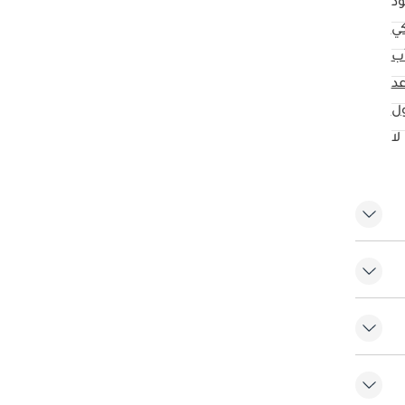
د
كي
ب
ول
لا