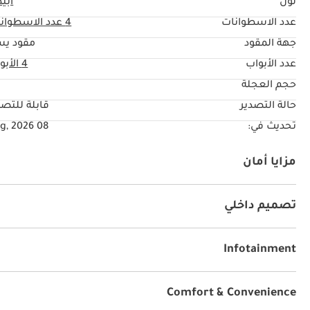
لون
أبي
عدد الاسطوانات
4
عدد الاسطوان
جهة المقود
مقود يس
عدد الأبواب
4 الأبواب
حجم العجلة
"
حالة التصدير
قابلة للتصد
تحديث في:
08 Aug, 2026
مزايا أمان
دفع رباعي
نظام المكابح المانعة للانغلاق ABS
وسائد هو
تصميم داخلي
نظام آي يو أكس
كراسي جلد
مشغل إم بي ثري
راديو
Infotainment
توصيل بلوتوث
مشعل أقراص دي في دي وسي دي
Comfort & Convenience