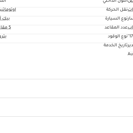
ض
اللون الداخلي
أسو
ات
نقل الحركة
اوتوماتي
ار
نوع السيارة
بيك آ
عدد المقاعد
5 مقاعد
17
نوع الوقود
بتر
ير
تاريخ الخدمة
ائية
أنوار زينون
قفل سلامة الأطفال
نظام إندار ضد السرقة
يو أس بي
نظام المعلومات والترفيه