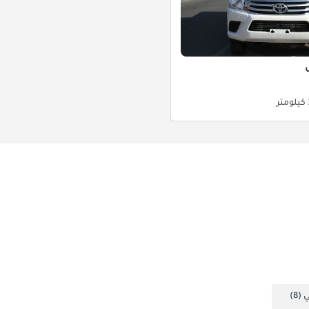
ر
ي
(8)