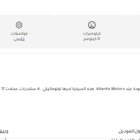
كيلومترات
مواصفات
0 كيلومتر
خليجي
جريت وول وينغل
ول
الموديل
وينغ