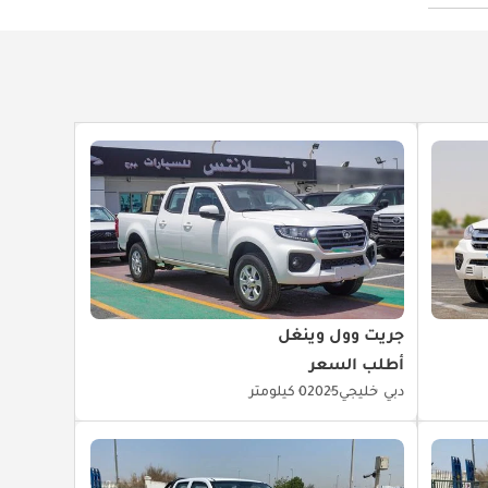
جريت وول وينغل
أطلب السعر
دبي
خليجي
2025
0 كيلومتر