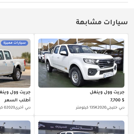
أجهزة استشعار للركن الخلفي
أقفال أبواب كهربائية
كام
جهاز التحكم بالمناخ
تثبيت السرعة
Power Mirrors
سيارات مشابهة
سيارات مميزة
جريت وول وينغل
جريت وول وينغ
$ 7,700
أطلب السعر
دبي
خليجي
2020
135K كيلومتر
دبي
أخرى
2023
0 كيلومتر