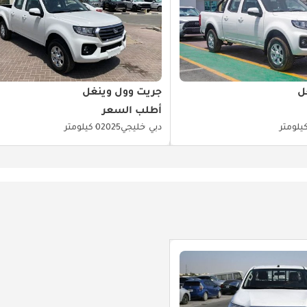
ل
جريت وول وينغل
أطلب السعر
دبي
خليجي
2025
0 كيلومتر