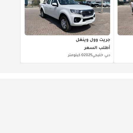
جريت وول وينغل
أطلب السعر
دبي
خليجي
2025
0 كيلومتر