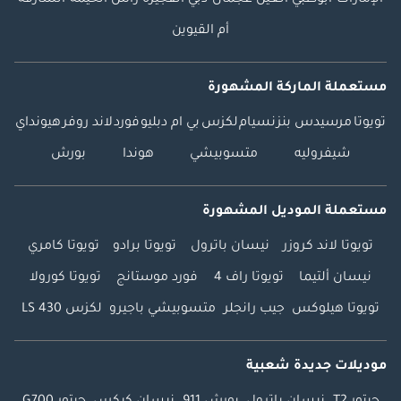
الإمارات
أبوظبي
العين
عجمان
دبي
الفجيرة
رأس الخيمة
الشارقة
أم القيوين
مستعملة الماركة المشهورة
تويوتا
مرسيدس بنز
نسيام
لكزس
بي ام دبليو
فورد
لاند روفر
هيونداي
شيفروليه
متسوبيشي
هوندا
بورش
مستعملة الموديل المشهورة
تويوتا لاند كروزر
نيسان باترول
تويوتا برادو
تويوتا كامري
نيسان ألتيما
تويوتا راف 4
فورد موستانج
تويوتا كورولا
تويوتا هيلوكس
جيب رانجلر
متسوبيشي باجيرو
لكزس LS 430
موديلات جديدة شعبية