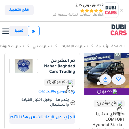
تطبيق دوبي كارز
ذكاء دوبي كارز
افتح التطبيق
اعثر على سيارتك المثالية بسرعة أكبر
ذكاء دوبيكارز
بع
تطبيق
أبرز المواصفات
الصفحة الرئيسية
سيارات الإمارات
سيارات دبي
سيارات هيوندا
سعة 7+ مقاعد مع كراسي كابتن
تم النشر من
Nahar Baghdad
تصنيف 5 نجوم من NCAP للسلامة
Cars Trading
أكبر مساحة للحقائب في هذه الفئة
بائع موثّق
الموقع والاتجاهات
حصري
ملخص
يقدم هذا الوكيل اختبار القيادة
تعد Hyundai Staria 2025 خياراً استثنائياً للعائلات الكبيرة والشركات في
بائع موثّق
والاستبدال
منطقة الخليج التي تبحث عن مزيج بين التصميم المستقبلي والعملية
هيونداي ستاريا
المطلقة. بفضل محركها المكون من 6 أسطوانات بسعة 3.5 L، توفر هذه
المزيد من الإعلانات من هذا التاجر
COMFORT
الحافلة القوة اللازمة للرحلات الطويلة بين المدن مع ضمان هدوء
Hyundai Staria -
المقصورة وسلاستها. اللون الأبيض الخارجي ليس مجرد خيار جمالي، بل هو