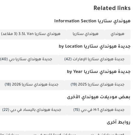
الموديل 2025، أنت تضمن سيارة عصرية، اقتصادية في التشغيل، وذات
Related links
قيمة سوقية قوية لسنوات طويلة قادمة.
هيونداي ستاريا Information Section
تم إنشاء هذه الإحصاءات بواسطة الذكاء الاصطناعي اعتماداً على بيانات
خبراء السوق. يُرجى دائماً فحص السيارة قبل الشراء.
هيونداي
هيونداي ستاريا
هيونداي ستاريا 3.5L Van (3 مقاعد)
جديدة هيونداي ستاريا by Location
جديدة هيونداي ستاريا الإمارات
(42)
جديدة هيونداي ستاريا دبي
(40)
جديدة هيونداي ستاريا by Year
جديدة هيونداي ستاريا 2025
(19)
جديدة هيونداي ستاريا 2026
(18)
بعض موديلات هيونداي الأخرى
جديدة هيونداي H-1 في دبي
(15)
جديدة هيونداي باليساد في دبي
(22)
روابط أخرى