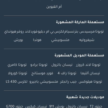
أم القيوين
مستعملة الماركة المشهورة
تويوتا
مرسيدس بنز
نسيام
لكزس
بي ام دبليو
فورد
لاند روفر
هيونداي
شيفروليه
متسوبيشي
هوندا
بورش
مستعملة الموديل المشهورة
تويوتا لاند كروزر
نيسان باترول
تويوتا برادو
تويوتا كامري
نيسان ألتيما
تويوتا راف 4
فورد موستانج
تويوتا كورولا
تويوتا هيلوكس
جيب رانجلر
متسوبيشي باجيرو
لكزس LS 430
موديلات جديدة شعبية
جيتور T2
نيسان باترول
بورش 911
نيسان كيكس
جيتور G700