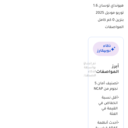
الشمس، ونظام تبريد المحرك المصمم للعمل في بيئة تتجاوز حرارتها 45
هيونداي توسان 1.6
درجة مئوية. إن الحفاظ على السيارة في حالتها الأصلية يجعلها تتصدر قوائم
توربو موديل 2025
الرغبات لدى الباحثين عن الجودة والضمان.
بنزين 0 كم كامل
المواصفات
هذه الفئة مقارنة بالفئات الأقل
تتميز هذه الفئة عن الطرازات الأساسية بمجموعة من الإضافات التي
يثمنها المشتري الخليجي بشكل خاص، مثل أنظمة مساعدة السائق
ذكاء
المتقدمة ADAS التي تجعل القيادة على الطرق السريعة أكثر أماناً وسهولة.
دوبيكارز
بينما تفتقر الفئات القياسية لبعض اللمسات التكنولوجية، نجد هنا شاشة
معلوماتية أكبر وأكثر استجابة، مع تكامل كامل مع الهواتف الذكية عبر
تم إنشاؤه
أبرز
بواسطة
تقنيات حديثة. الخامات المستخدمة في المقصورة الداخلية تشهد قفزة
المواصفات
الذكاء
نوعية في الجودة، مع توفير عزل صوتي أفضل للطريق والرياح، وهو أمر
الاصطناعي
يشعر به السائق بوضوح عند السرعات العالية على طريق دبي - أبوظبي أو
•
تصنيف أمان 5
طرق الرياض الطويلة. كما توفر هذه الفئة نظام إضاءة LED متطور يعزز
نجوم من NCAP
الرؤية الليلية بشكل كبير مقارنة بالمصابيح التقليدية في الفئات الأدنى، مما
•
أقل نسبة
يضيف لمسة من الفخامة والأمان في آن واحد.
انخفاض في
القيمة في
Tucson مقابل المنافسين في نفس الفئة
الفئة
عند وضع Hyundai Tucson في ميزان المقارنة مع منافسيها المباشرين
•
أحدث أنظمة
مثل Toyota RAV4 و Nissan X-Trail، نجد أنها تتفوق بوضوح في جانب