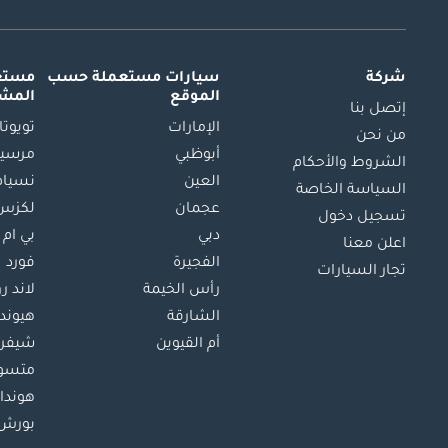
شركة
سيارات مستعملة
حسب
مستعم
الموقع
المش
إتصل بنا
الإمارات
تويوتا
من نحن
أبوظبي
مرسيد
الشروط والأحكام
العين
نسيام
السياسة الخاصة
عجمان
لكزس
تسجيل دخول
دبي
بي ام 
اعلن معنا
الفجيرة
فورد
تجار السيارات
رأس الخيمة
لاند ر
الشارقة
هيوند
أم القيوين
شيفرو
متسو
هوندا
بورش