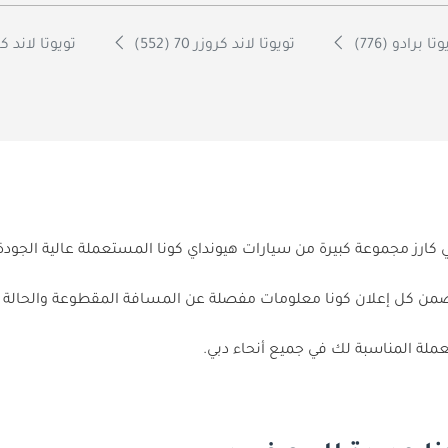
تا برادو (776)
تويوتا لاند كروزر 70 (552)
تويوتا لاند كرو
ي كارز مجموعة كبيرة من سيارات هيونداي كونا المستعملة عالية الجو
1 إعلانًا عن سيارات هيونداي كونا تبدأ من متوسط سعر TBD. يتضمن كل إعلان كونا معلومات مفصلة 
ملة المناسبة لك في جميع أنحاء دبي.