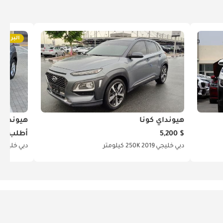
البريميو
هيونداي كونا
هيونداي 
$ 5,200
أطلب ال
دبي
خليجي
2019
250K كيلومتر
دبي
خليجي