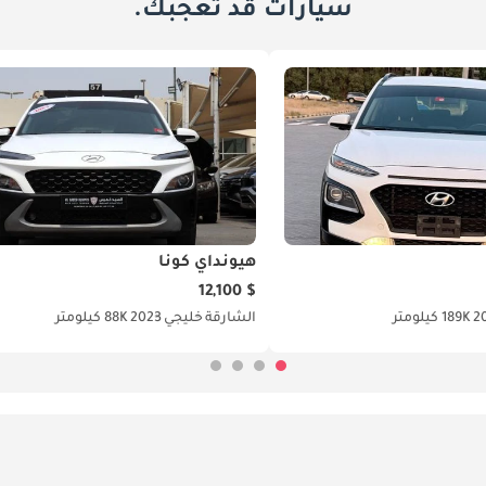
سيارات قد تعجبك.
هيونداي كونا
$ 12,100
2
189K كيلومتر
الشارقة
خليجي
2023
88K كيلومتر