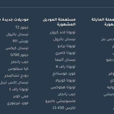
لة الماركة
مستعملة الموديل
موديلات جديدة 
هورة
المشهورة
جيتور T2
تويوتا لاند كروزر
نيسان باترول
س بنز
نيسان باترول
بورش 911
تويوتا برادو
نيسان كيكس
تويوتا كامري
جيتور G700
دبليو
نيسان ألتيما
جيب رانجلر
تويوتا راف 4
كيا سيلتوس
وفر
فورد موستانج
دودج تشالينجر
اي
تويوتا كورولا
نيسان إكس تريل
ليه
تويوتا هيلوكس
تويوتا راف ٤
بيشي
جيب رانجلر
ميني كوبر
متسوبيشي باجيرو
فورد تيريتوري
لكزس LS 430