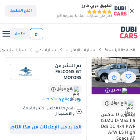
تطبيق دوبي كارز
افتح التطبيق
اعثر على سيارتك المثالية بسرعة أكبر
بع
تطبيق
الصفحة الرئيسية
سيارات الإمارات
سيارات دبي
سيارات إيسوز
تم النشر من
FALCONS GT
MOTORS
بائع موثّق
حصري
الموقع والاتجاهات
بائع موثّق
يقدم هذا الوكيل اختبار القيادة
والاستبدال
إيسوزو D ماكس
ISUZU D-Max 1.9
Ddi DC 4x4 PWR
المزيد من الإعلانات من هذا التاجر
A/W LS High
Specs AT