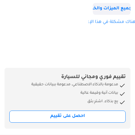
المركبات في
جميع الميزات والخصائص
مجموعتنا. نؤكد لكم
أننا نوفر فقط قطع
ناك مشكلة في هذا الإعلان؟
غيار أصلية بمواصفات
أوروبية وغير أوروبية. -
خدماتنا: 1.
إكسسوارات وقطع
غيار ألعاب عالية
الجودة في جميع أنحاء
المنطقة. 2. شحن
تقييم فوري ومجاني للسيارة
وتوصيل سريع. 3.
مدعومة بالذكاء الاصطناعي، مدعومة ببيانات حقيقية
أفضل أسعار شحن
بيانات آنية وقيمة عالية
لجميع الوجهات. 4.
بِع بذكاء. اشترِ بثق
لدينا فريق متخصص
لمساعدتكم
احصل على تقييم
(إكسسوارات، توصيل
المركبات). - الهدف
الرئيسي: • تأمين