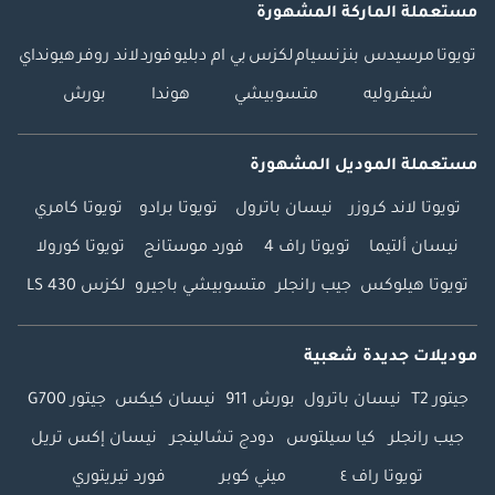
مستعملة الماركة المشهورة
تويوتا
مرسيدس بنز
نسيام
لكزس
بي ام دبليو
فورد
لاند روفر
هيونداي
شيفروليه
متسوبيشي
هوندا
بورش
مستعملة الموديل المشهورة
تويوتا لاند كروزر
نيسان باترول
تويوتا برادو
تويوتا كامري
نيسان ألتيما
تويوتا راف 4
فورد موستانج
تويوتا كورولا
تويوتا هيلوكس
جيب رانجلر
متسوبيشي باجيرو
لكزس LS 430
موديلات جديدة شعبية
جيتور T2
نيسان باترول
بورش 911
نيسان كيكس
جيتور G700
جيب رانجلر
كيا سيلتوس
دودج تشالينجر
نيسان إكس تريل
تويوتا راف ٤
ميني كوبر
فورد تيريتوري