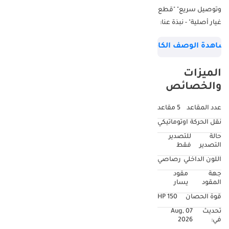
وتوصيل سريع" "قطع
غيار أصلية" - نبذة عنا:
نحن، فالكونز جي تي
شاهدة الوصف الكامل
موتورز (دبي) وفالكونز
موتورز (بلجيكا)، نصدر
الميزات
جميع السيارات
والخصائص
الجديدة من بلجيكا
ودبي. نتاجر ونصدر
عدد المقاعد
5 مقاعد
بشكل رئيسي
نقل الحركة
اوتوماتيكي
سيارات تويوتا، لكزس،
حالة
للتصدير
هيونداي، سوزوكي،
التصدير
فقط
ميتسوبيشي، وغيرها
اللون الداخلي
رصاصي
من ماركات السيارات
جهة
مقود
عالية الجودة. لا نركز
المقود
يسار
فقط على خدماتنا، بل
قوة الحصان
150 HP
نقدم أيضًا أفضل
تحديث
07 Aug,
خدمات الورشة
في:
2026
والصيانة لجميع