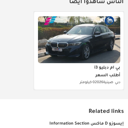
هاله، بلجيكا.
الناس شاهدوا أيضا
بي أم دبليو i3
أطلب السعر
دبي
صينية
2026
0 كيلومتر
Related links
إيسوزو D ماكس Information Section