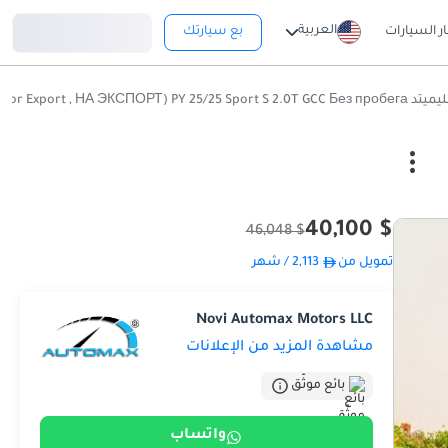
تسجيل دخول
العربية
ار السيارات
بع سيارتك
SPORT (For Export , НА ЭКСПОРТ)
$ 40,100
$ 46,048
تمويل من
2,113
/ شهر
Novi Automax Motors LLC
مشاهدة المزيد من الإعلانات
بائع موثّق
واتساب