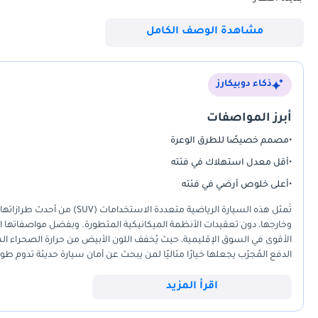
--------------------------
مشاهدة الوصف الكامل
الماركة: Jeep
الفئة: Wrangler Unlimited
الموديل: Sport S
ذكاء دوبيكارز
اللون: أبيض
السنة: 2025
أبرز المواصفات
كيلومترات: 0 كم
•
مصمم خصيصًا للطرق الوعرة
عدد الأبواب: 4 أبواب
-
•
أقل معدل استهلاك في فئته
نوع المحرك: بنزين
•
أعلى خلوص أرضي في فئته
عدد الاسطوانات: 4 (Inline-4)
تُمثل هذه السيارة الرياضية متع
سعة المحرك: 2.0 توربو
وخارجها، دون تعقيدات الأنظمة الميكانيكية المتطورة. وبفضل مواصفاتها ال
القوة: 270 حصان
الأقوى في السوق الإقليمية، حيث يُخفف اللون الأبيض من حرارة الصحراء ا
عزم الدوران: 399 نيوتن متر
الدفع المُجرّب يجعلها خيارًا مثاليًا لمن يبحث عن أمان سيارة حديثة تدوم طو
ناقل الحركة: أوتوماتيكي بـ 8 سرعات
الذي توفره هذه السيارة يُناسب التنقلات اليومية في الإمارات، مع قدرتها 
نظام الدفع: دفع رباعي
مستوىً من ا
اقرأ المزيد
أهم ما يُؤخذ في الاعتبار هو مزيج الموثوقية العالية والمكانة الاجتماعية ا
-