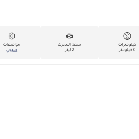
كيلومترات
سعة المحرك
مواصفات
0 كيلومتر
2 ليتر
خليجي