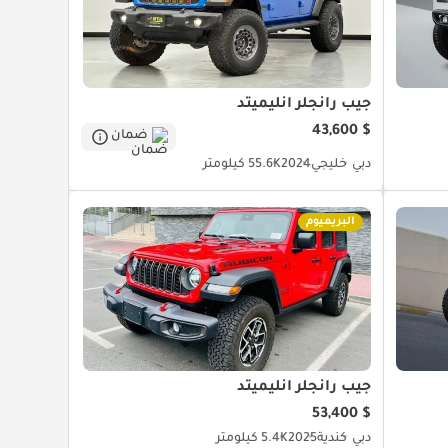
جيب رانجلر أنليميتد
$ 43,600
ضمان
دبي
خليجي
2024
55.6K كيلومتر
البريميوم
جيب رانجلر أنليميتد
$ 53,400
دبي
كندية
2025
5.4K كيلومتر