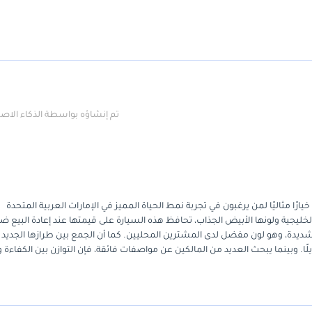
تم إنشاؤه بواسطة الذكاء الا
ددة الاستخدامات (SUV) من أحدث طرازاتها خيارًا مثاليًا لمن يرغبون في تجربة نمط الحياة المميز في الإمارات العربية المتحدة
خليجية ولونها الأبيض الجذاب، تحافظ هذه السيارة على قيمتها عند إعادة البيع 
لشديدة، وهو لون مفضل لدى المشترين المحليين. كما أن الجمع بين طرازها الجديد
يلًا. وبينما يبحث العديد من المالكين عن مواصفات فائقة، فإن التوازن بين الكفاءة و
الكاملة على خوض مغامرات نهاية الأسبوع. وتتميز هذه السيارة عن منافسيها بتوفير
لمرونة والتصميم الجريء الذي لا تُضاهيه أي سيارة SUV متوسطة الحجم أخرى في هذا المناخ. بالنسبة لأي مشترٍ في دول مجلس التعاون ال
لمرموقة التي تحظى بها هذه السيارة في أوساط عشاق القيادة على الطرق الوعرة.