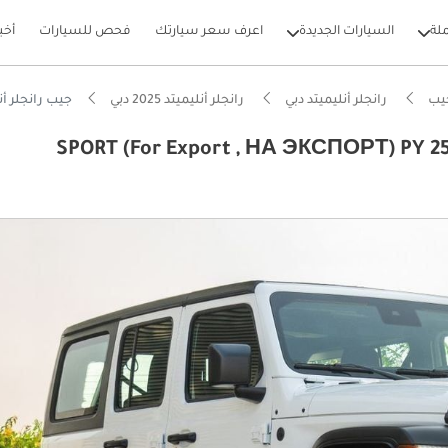
لة
السيارات الجديدة
اعرف سعر سيارتك
فحص للسيارات
أخب
يب
رانجلر أنليميتد دبي
رانجلر أنليميتد 2025 دبي
جيب رانجلر أنليميتد  PY 25/25 Sport S 2.0T GCC Без пробега
SPORT (For Export , НА ЭКСПОРТ) PY 25/25 Sport S 2
بيكارز
يصًا للطرق الوعرة
ل استهلاك في فئته
وص أرضي في فئته