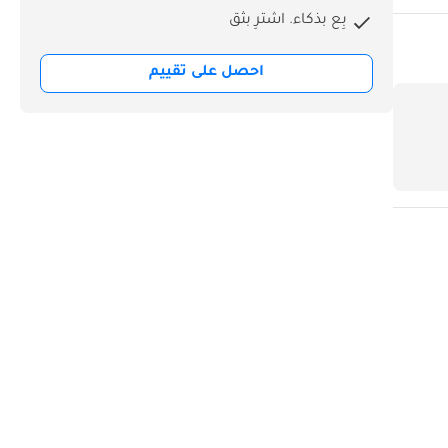
بِع بذكاء. اشترِ بثق
احصل على تقييم