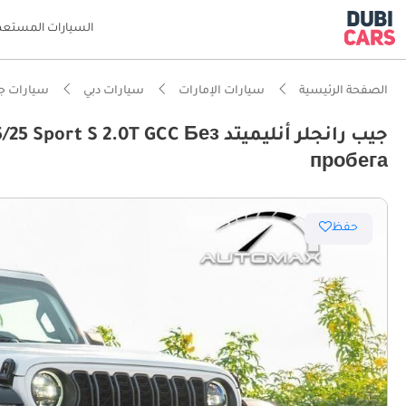
السيارات المستعم
الصفحة الرئيسية
سيارات الإمارات
سيارات دبي
سيارات ج
جيب رانجلر أنليميتد .0T GCC Без
ذكاء دو
пробега
حفظ
مصمم خص
أقل معد
أعلى خل