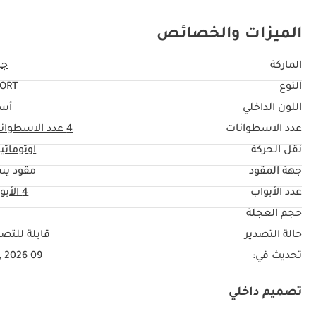
*التقنية والاتصال:
LED Headlights
الميزات والخصائص
نظام مراقبة ضغط الاطارات
أبل كاربلاي + أندرويد أوتو
الماركة
جي
-
النوع
ORT
*المواصفات الإضافية والراحة:
Corning ® Gorilla® Glass
اللون الداخلي
أس
عوازل حرارية للسقف
عدد الاسطوانات
4
عدد الاسطوان
نظام البطارية المزدوج للتوقف و البدء
نقل الحركة
اوتوماتي
خاصبة التسخين للمرايا الجانبية
جهة المقود
مقود يس
عتبات جانبية
عدد الأبواب
4 الأبواب
جنوط مقاس 17 بوصة
--------------------------
حجم العجلة
"
* ملاحظة :
حالة التصدير
قابلة للتصد
السيارة موجودة في الإمارات ضمن شركة أوتوماكس
تحديث في:
09 Jul, 2026
الأسعار عرضة للتغيير دون إشعار مسبق في وقت الشراء الفعلي
-
تصميم داخلي
* تطبق الشروط والأحكام *