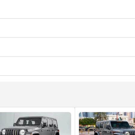
ائية
أنوار ليد أمامية
مثبت سرعة ذكي
قفل سلامة الأطفال
وضعيات القيادة
الضغظ على الزر للتشغيل
ower Mirrors
تثبيت السرعة
مكيّف
عرض (بالإنش)
شاشة على اللمس