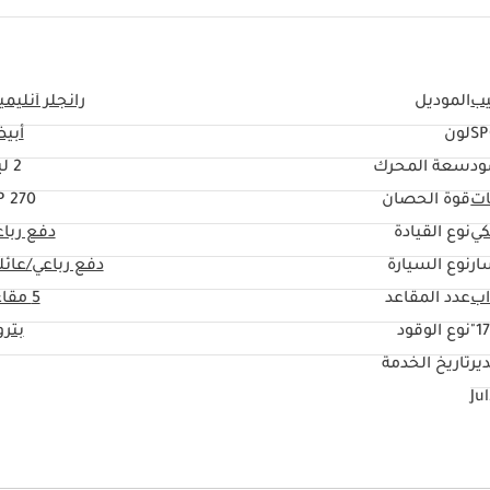
ب
الموديل
رانجلر أنليمي
SP
لون
أبي
ود
سعة المحرك
2 ليتر
ات
قوة الحصان
270 HP
كي
نوع القيادة
دفع ربا
ار
نوع السيارة
دفع رباعي/عائل
عدد المقاعد
5 مقاعد
17
نوع الوقود
بتر
ير
تاريخ الخدمة