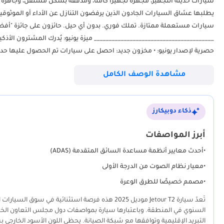
سيارات حديثة التجهيز، مُجهزة تجهيزًا كاملًا، ومُدققة بشكل مستقل، وجاهزة لل
يطلبها عشاق السيارات الجادون الذين يرفضون التنازل عن الأداء أو الموثوقي
________________________________________ ميزة
مشاهدة الوصف الكامل
يضمن سلامة ميكانيكية ممتاز
ذكاء دوبيكارز
سيارتك التالية. _________
أبرز المواصفات
•
أحدث معايير أنظمة مساعدة السائق المتقدمة (ADAS)
دفع رباعي: مصمم للقدرة والتحكم 
•
معيار نظام الصوت من الدرجة الأولى
•
مصمم خصيصًا للطرق الوعرة
تُعدّ سيارة Jetour T2 موديل 2025 هذه فرصة استثن
السنوي في المنطقة. وباعتبارها سيارة بمواصفات دول مجلس التعاون الخليجي
التبريد الإقليمية وتوافقها مع شبكة الصيانة. يحظى اللون الأسود الخارجي 