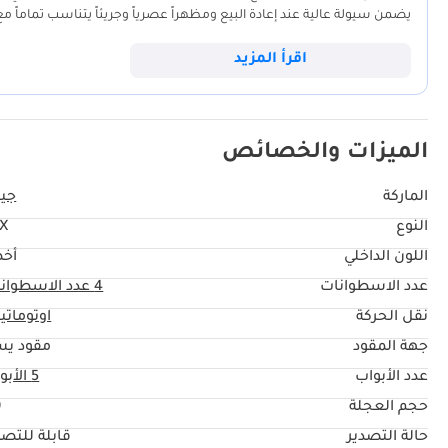
وميزات راحة تنافس السيارات الأوروبية الفاخرة بسعر مناسب. تتميز هذه الس
________________________________________ تو
خصيصاً لتضاريس المنطقة. لكل من يبحث عن سيارة دفع رباعي قوية شبه جدي
اقرأ المزيد
السيارة قيمة استثنائية مقارنةً بشراء سيارة جديدة تماماً.
بزيارة معرضنا اليوم لحجز هذه السيارة قبل أن يشتريها المشتري التالي. ____
ممتازة. ملكية فورية.
الميزات والخصائص
الماركة
جيت
النوع
X
اللون الداخلي
أخ
عدد الاسطوانات
4
عدد الاسطوان
نقل الحركة
اوتوماتي
جهة المقود
مقود يس
عدد الأبواب
5 الأبواب
حجم العجلة
"
حالة التصدير
قابلة للتصد