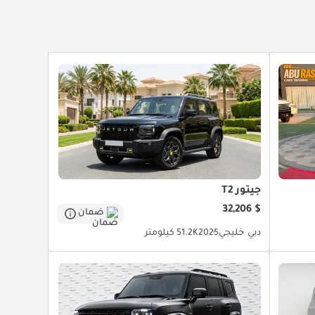
جيتور T2
$ 32,206
ضمان
دبي
خليجي
2025
51.2K كيلومتر