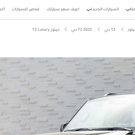
لة
السيارات الجديدة
اعرف سعر سيارتك
فحص للسيارات
أخب
تور
T2 دبي
T2 2025 دبي
جيتور T2 Luxury
بيكارز
يير أنظمة مساعدة السائق المتقدمة (ADAS)
ام الصوت من الدرجة الأولى
يصًا للطرق الوعرة