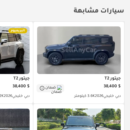
الإضاءة الداخلية
الإضاءة المحيطة
المكابح اليدوية
نظ
منفذ كهرباء خلفي
شاحن لاسكلي
جهاز التحكم بالمناخ
سيارات مشابهة
البريميوم
جيتور T2
جيتور T2
$ 38,400
$ 38,400
ضمان
دبي
خليجي
2026
3.6K كيلومتر
دبي
خليجي
2026
23.2K 