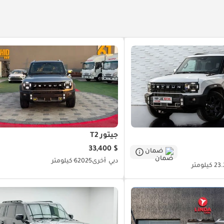
ام مساعدة السائق بالكبح التلقائي
منفذ كهرباء أمامي
تثبيت السرعة
مكيّف
كراسي مع ذاكرة
جيتور T2
$ 33,400
ضمان
دبي
أخرى
2025
6 كيلومتر
كيلومتر