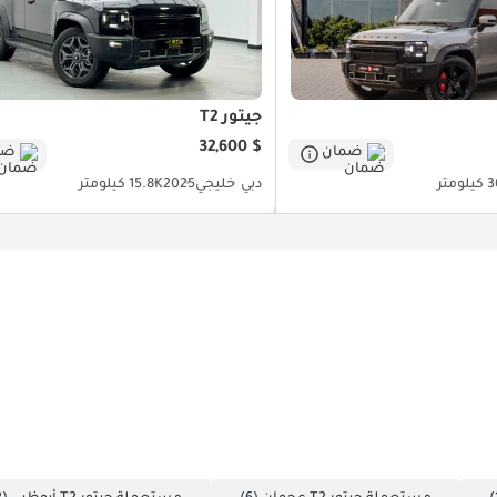
جيتور T2
$ 32,600
ضمان
ضم
ومتر
دبي
خليجي
2025
15.8K كيلومتر