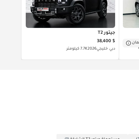
جيتور T2
$ 38,400
ان
دبي
خليجي
2026
7.7K كيلومتر