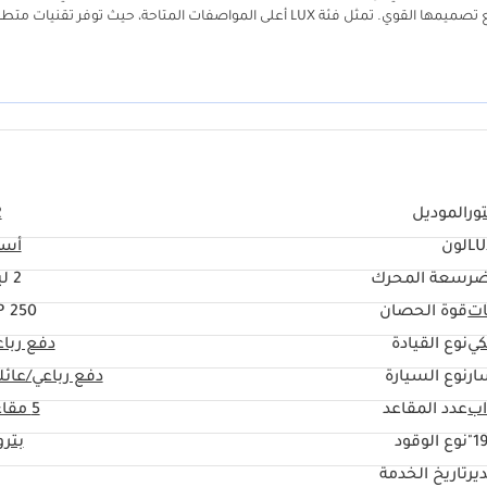
ذكية: إصلاحات بسيطة مشمولة ________________________________________ تفضل بزيارة الأبطال: بارك لين موتورز، وجهة دبي للسيارات الجديدة، والتملك
يضمن سيولة عالية عند إعادة البيع ومظهراً عصرياً وجريئاً يتناسب تماماً مع تصميمها القوي. تمثل فئة LUX أعلى المواصفات المتاحة، حيث توفر تقنيا
حلول تمويل مميزة. • الموقع: مجمع دبي للاستثمار 1، قرية جرين كوميونيتي، دبي • ساعات العمل: 9:00 صباحًا - 9:00 مساءً (يوميًا)
يارة بتصميمها الصندوقي الفريد، بالإضافة إلى نظام الدفع الرباعي عالي الأداء ا
اصل مع بارك لين موتورز اليوم. السيارات الجديدة لا تبقى جديدة لفترة طويلة. اتصل بنا، أو راسلنا عبر واتساب
دة، تُناسب التنقلات اليومية وعطلات نهاية الأسبوع على حد سواء، تُقدم هذه
____________________________________ بارك لين موتورز | إصدار يونيو. سيارات 
ور
الموديل
2
LU
لون
أسو
ضر
سعة المحرك
2 ليتر
ات
قوة الحصان
250 HP
كي
نوع القيادة
دفع ربا
ار
نوع السيارة
دفع رباعي/عائل
عدد المقاعد
5 مقاعد
19
نوع الوقود
بتر
ير
تاريخ الخدمة