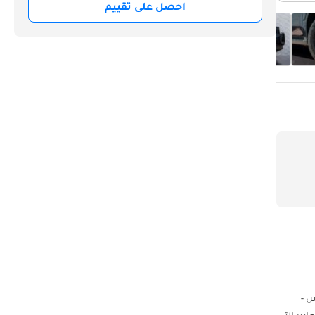
احصل على تقييم
س -