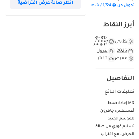
أنظر صالة عرض افتراضية
تمويل من
1,724
/ شهر
الفضي الخارجي خيارًا استراتيجيًا للمنطقة، حيث يُخفي غبار الصحراء بفعالية
ويعكس الحرارة بشكل ممتاز، مما يضمن قيمة إعادة بيع أعلى مقارنةً
بالألوان الأخرى. وفي فئة سيارات الكروس أوفر التنافسية، يبرز هذا الطراز
أبرز النقاط
بتصميمه الصندوقي المُستوحى من التراث، والذي يُعطي الأولوية لكلٍ من
المساحة الداخلية الرحبة والارتفاع الكبير عن الأرض. بالنسبة للمشتري الذي
39,812
يبحث عن سيارة تُناسب التنقلات اليومية في دبي ورحلات التخييم في
خليجي
مواصفات
كيلومتر
عطلات نهاية الأسبوع في الإمارات الشمالية، تُوفر هذه الفئة جميع وسائل
2025
بترول
الراحة الحديثة الأساسية بشكل قياسي. أما العامل الأهم بالنسبة
معرض
2 ليتر
للمشتري في دول مجلس التعاون الخليجي فهو راحة البال التي تُوفرها
المواصفات الإقليمية، والتي تضمن أن أنظمة التبريد والإلكترونيات
مُصممة خصيصًا للمناخ المحلي.
التفاصيل
مقارنة هذه السيارة بسيارات T2 الأخرى لعام 2025
تعليقات البائع
بينما يصل معدل الاستخدام السنوي المعتاد في دول مجلس التعاون
MD إعادة ضبط
الخليجي إلى حوالي 25,000 كيلومتر، فإن استخدام هذه السيارة يتوافق مع
سنة إنتاجها، مما يشير إلى أنها استُخدمت بشكل أساسي للتنقلات
أغسطس: جاهزون
اليومية العادية بدلاً من الرحلات الطويلة عبر الحدود. يُعدّ اللون الفضي من
للموسم الجديد.
أكثر الخيارات العملية في أسواق الإمارات والسعودية، حيث يحافظ على
تسليم فوري من صالة
بريقه لفترة أطول بكثير من الألوان الداكنة تحت أشعة الشمس الحارقة.
العرض. مع اقتراب
العديد من طرازات 2025 جديدة في السوق، لكن هذه السيارة تحديدًا تُمكّن