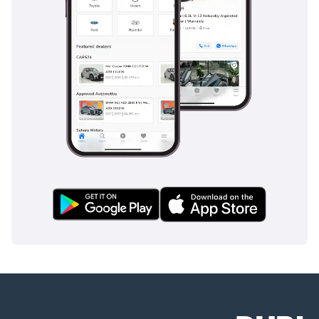
سعة 2.0 لتر (254
حصان) مع ناقل حركة
DCT بسبع سرعات. •
ثقة تامة في الملكية:
مالك واحد، بدون
حوادث، بحالة ممتازة. •
ميزة استراتيجية:
السعر المضمون
يجعل هذه السيارة
الرياضية متعددة
الاستخدامات ذات
قيمة عالية.
____________________
المواصفات: •
الموديل: جيتور تي 2
لاكشري (الجيل الأول)
- 2025 • المحرك: 2.0
لتر بنزين (254 حصان)