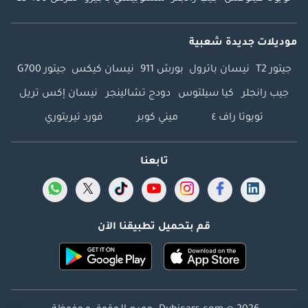
بسيطة.
____________________
تفضل بزيارة الأبطال:
موديلات جديدة شعبية
بارك لين موتورز •
جيتور T2
نيسان باترول
بورش 911
نيسان كيكس
جيتور G700
الموقع: مجمع دبي
للاستثمار 1، قرية
جيب رانجلر
كيا سيلتوس
دودج تشالينجر
نيسان إكس تريل
جرين كوميونيتي، دبي •
تويوتا راف ٤
ميني كوبر
فورد تيريتوري
ساعات العمل: 9:00
صباحًا - 9:00 مساءً
(يوميًا)
تابعنا
____________________
جدد تجربة قيادتك -
تواصل معنا الآن!
مخزوننا الجديد يتجدد
قم بتحميل تطبيقنا الآن
بسرعة. انقر على
"اتصال" أو "واتساب"
لحجز هذه السيارة
واستلام كتالوج