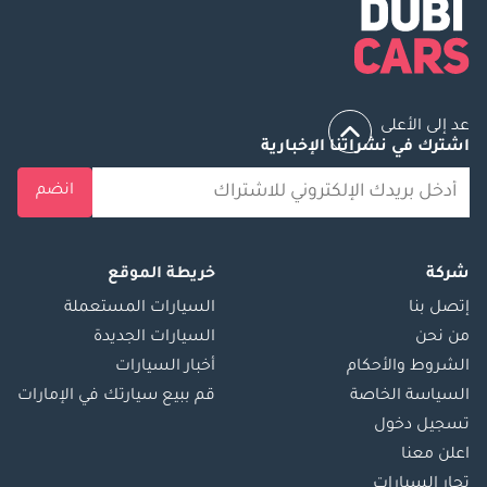
• المسافة المقطوعة:
39,812 كم •
المواصفات:
مواصفات دول
عد إلى الأعلى
مجلس التعاون
اشترك في نشراتنا الإخبارية
الخليجي • ضمان
الوكالة: حتى
انضم
18/11/2030 (أو عدد
غير محدود من
الكيلومترات) القسط
شركة
خريطة الموقع
الشهري المُعاد
إتصل بنا
السيارات المستعملة
ضبطه في أغسطس:
من نحن
السيارات الجديدة
2,507 درهم إماراتي
الشروط والأحكام
أخبار السيارات
____________________
السياسة الخاصة
قم ببيع سيارتك في الإمارات
الترقية: آي جارد
تسجيل دخول
ألتيميت بلاتينيوم
اعلن معنا
(مشمولة في
تجار السيارات