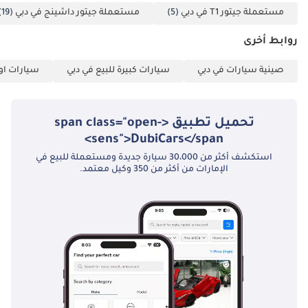
المحلي.
مستعملة جيتور T1 في دبي
(5)
مستعملة جيتور داشينج في دبي
(19)
ربح تنافسية: أسعار
مرنة ومُحسّنة
روابط أخرى
تتماشى مع أفضل
المؤسسات
صينية سيارات في دبي
سيارات كبيرة للبيع في دبي
سيارات اوف
المصرفية. • إدارة
داخلية شاملة: من
إعداد الوثائق إلى
تحميل تطبيق <span class="open-
التخليص النهائي، يُدير
sens">DubiCars</span>
فريقنا العملية
استكشف أكثر من 30،000 سيارة جديدة ومستعملة للبيع في
بأكملها.
الإمارات من أكثر من 350 وكيل معتمد.
____________________
ما يُميزنا: • راحة بال
تامة: ضمان رسمي
من الوكالة ساري حتى
18/11/2030 أو عدد غير
محدود من
الكيلومترات. • الأداء
والقدرة: محرك بنزين