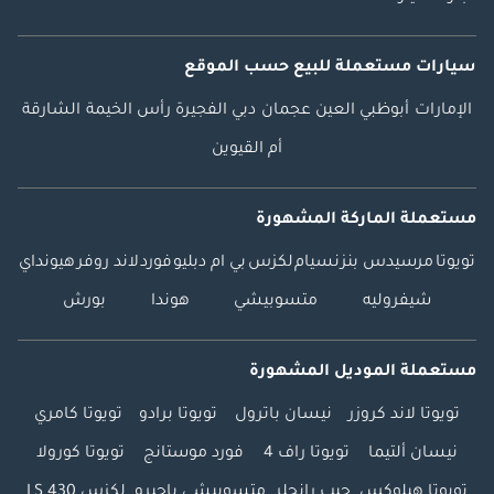
قسطك الشهري)
مصممة لحماية
سيارتك: • طلاء
سيارات مستعملة
للبيع
حسب الموقع
سيراميك الجرافين
الإمارات
أبوظبي
العين
عجمان
دبي
الفجيرة
رأس الخيمة
الشارقة
(10H): حماية كاملة
للهيكل الخارجي
أم القيوين
والزجاج والحواف. •
تظليل نوافذ ممتاز:
مستعملة الماركة المشهورة
عزل حراري بنسبة
99% - ضروري لمناخ
تويوتا
مرسيدس بنز
نسيام
لكزس
بي ام دبليو
فورد
لاند روفر
هيونداي
الإمارات. • حماية
شيفروليه
متسوبيشي
هوندا
بورش
داخلية من
السيراميك: حماية
كاملة للمقصورة ضد
مستعملة الموديل المشهورة
الانسكابات والتلف. •
تويوتا لاند كروزر
نيسان باترول
تويوتا برادو
تويوتا كامري
باقة إصلاح ذكية:
تغطية لمدة عام واحد
نيسان ألتيما
تويوتا راف 4
فورد موستانج
تويوتا كورولا
لإصلاحات تجميلية
تويوتا هيلوكس
جيب رانجلر
متسوبيشي باجيرو
لكزس LS 430