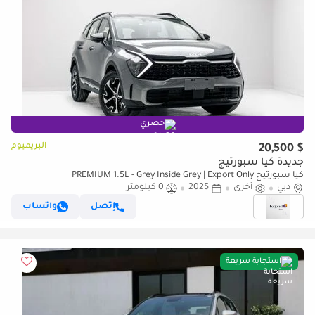
حصري
البريميوم
$ 20,500
جديدة كيا سبورتيج
كيا سبورتيج PREMIUM 1.5L - Grey Inside Grey | Export Only
دبي
أخرى
2025
0 كيلومتر
إتصل
واتساب
استجابة سريعة