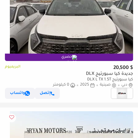
حصري
البريميوم
$ 20,500
جديدة كيا سبورتيج DLX
كيا سبورتيج DLX L TX 1.5T
دبي
صينية
2025
0 كيلومتر
إتصل
واتساب