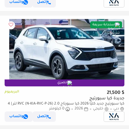
إتصل
واتساب
استجابة سريعة
حصري
البريميوم
$ 21,500
جديدة كيا سبورتيج
كيا سبورتيج جديد كليًا 2026 كيا سبورتاج RVC (N-KIA-RVC-P-26) 2.0 لتر | 4
دبي
سلندر | 5 مقاعد SUV | مواصفات الخليج | (للتصدير فقط)
خليجي
2026
0 كيلومتر
إتصل
واتساب