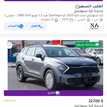
أطلب السعر
جديدة كيا سبورتيج
كيا سبورتيج جديد كلياً 2025 كيا Sportage ميد 1.5 توربو 2WD SUV – خليجي |
دبي
خليجي
جاهز للتصدير (للتصدير فقط)
2025
0 كيلومتر
إتصل
واتساب
استجابة سريعة
حصري
البريميوم
$ 22,700
جديدة كيا سبورتيج