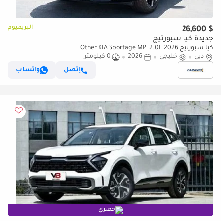
البريميوم
$ 26,600
جديدة كيا سبورتيج
كيا سبورتيج Other KIA Sportage MPI 2.0L 2026
دبي
خليجي
2026
0 كيلومتر
إتصل
واتساب
حصري