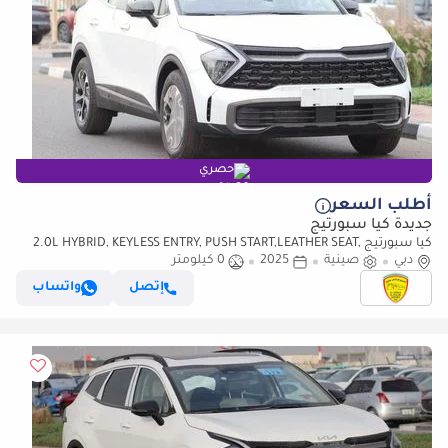
حصري
أطلب السعر
جديدة كيا سبورتيج
كيا سبورتيج 2.0L HYBRID, KEYLESS ENTRY, PUSH START,LEATHER SEAT,
دبي
صينية
2025
0 كيلومتر
PANORAMIC ROOF, MODEL 2025 CHINA SPECS
إتصل
واتساب