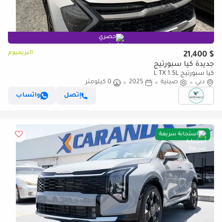
حصري
البريميوم
$ 21,400
جديدة كيا سبورتيج
كيا سبورتيج L TX 1.5L
دبي
صينية
2025
0 كيلومتر
إتصل
واتساب
استجابة سريعة