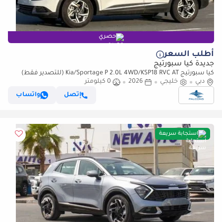
حصري
أطلب السعر
جديدة كيا سبورتيج
كيا سبورتيج Kia/Sportage P 2.0L 4WD/KSP18 RVC AT (للتصدير فقط)
دبي
خليجي
2026
0 كيلومتر
إتصل
واتساب
استجابة سريعة