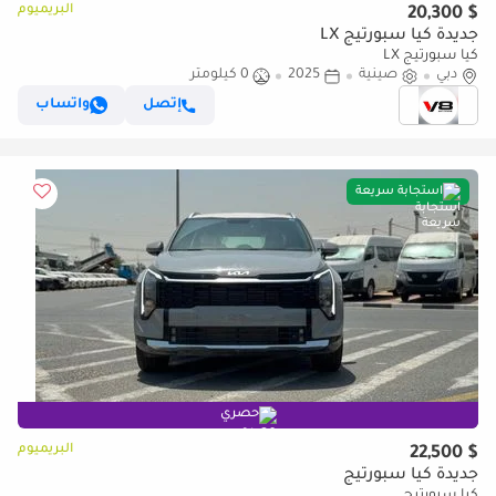
البريميوم
$ 20,300
جديدة كيا سبورتيج LX
كيا سبورتيج LX
دبي
صينية
2025
0 كيلومتر
إتصل
واتساب
استجابة سريعة
حصري
البريميوم
$ 22,500
جديدة كيا سبورتيج