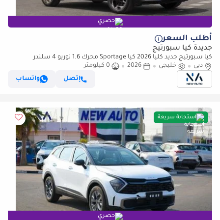
حصري
أطلب السعر
جديدة كيا سبورتيج
كيا سبورتيج جديد كلياً 2026 كيا Sportage محرك 1.6 توربو 4 سلندر
دبي
خليجي
2026
هاتشباك – خليجي | جاهز للتصدير
0 كيلومتر
إتصل
واتساب
استجابة سريعة
حصري