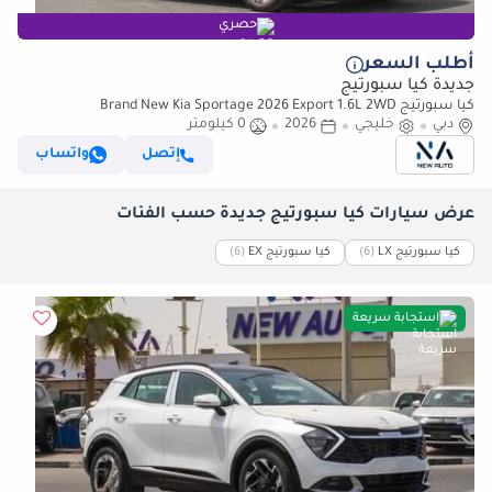
حصري
أطلب السعر
جديدة كيا سبورتيج
كيا سبورتيج Brand New Kia Sportage 2026 Export 1.6L 2WD
دبي
خليجي
2026
Petrol|Silver/Beige|N-KIA-SPO-1.6-26| (للتصدير فقط)
0 كيلومتر
إتصل
واتساب
عرض سيارات كيا سبورتيج جديدة حسب الفئات
كيا سبورتيج LX
‏(6)
كيا سبورتيج EX
‏(6)
استجابة سريعة