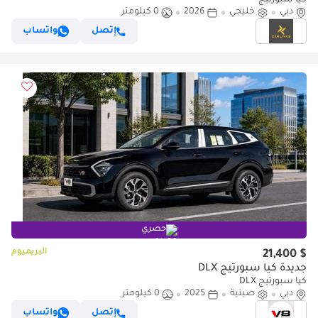
كيا سبورتيج
دبي
خليجي
2026
0 كيلومتر
إتصل
واتساب
حصري
البريميوم
$ 21,400
جديدة كيا سبورتيج DLX
كيا سبورتيج DLX
دبي
صينية
2025
0 كيلومتر
إتصل
واتساب