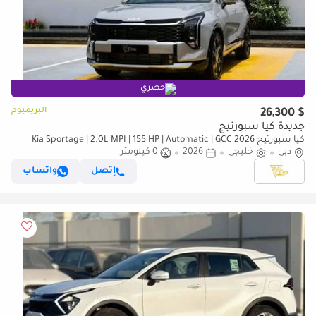
حصري
البريميوم
$ 26,300
جديدة كيا سبورتيج
كيا سبورتيج 2026 Kia Sportage | 2.0L MPI | 155 HP | Automatic | GCC
Specs
دبي
خليجي
2026
0 كيلومتر
إتصل
واتساب