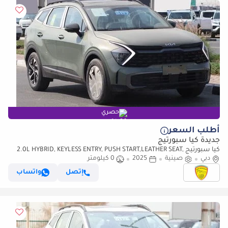
حصري
أطلب السعر
جديدة كيا سبورتيج
كيا سبورتيج 2.0L HYBRID, KEYLESS ENTRY, PUSH START,LEATHER SEAT,
دبي
صينية
2025
0 كيلومتر
PANORAMIC ROOF, MODEL 2025 CHINA SPECS
إتصل
واتساب