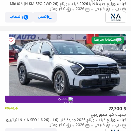
كيا سبورتيج جديدة كلياً 2026 كيا سبورتاج (N-KIA-SPO-2WD-26) فئة Mid
1.5L تيربو | 4 سلندر | SUV | مواصفات خليجية (للتصدير فقط)
دبي
خليجي
2026
0 كيلومتر
إتصل
واتساب
استجابة سريعة
حصري
البريميوم
$ 22,700
جديدة كيا سبورتيج
كيا سبورتيج كيا سبورتاج 2026 جديدة كلياً (N-KIA-SPO-1.6-26) • 1.6 لتر تيربو
| 5 ركاب | هاتشباك | مواصفات خليجية (للتصدير فقط)
دبي
خليجي
2026
0 كيلومتر