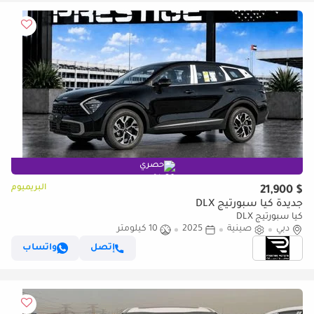
حصري
البريميوم
$ 21,900
جديدة كيا سبورتيج DLX
كيا سبورتيج DLX
دبي
صينية
2025
10 كيلومتر
إتصل
واتساب