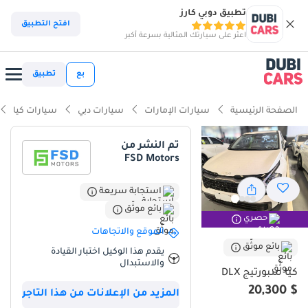
تطبيق دوبي كارز
ذكاء دوبي كارز
افتح التطبيق
اعثر على سيارتك المثالية بسرعة أكبر
ذكاء دوبيكارز
بع
تطبيق
أبرز المواصفات
الصفحة الرئيسية
سيارات الإمارات
سيارات دبي
سيارات كيا
أحدث أنظمة ADAS قياسية
تم النشر من
FSD Motors
تصنيف أمان 5 نجوم من NCAP
أقل نسبة انخفاض في القيمة في الفئة
استجابة سريعة
بائع موثّق
حصري
ملخص
الموقع والاتجاهات
تعتبر Kia Sportage 2025 بفئة DLX خياراً ذكياً ومثالياً في سوق السيارات
بائع موثّق
يقدم هذا الوكيل اختبار القيادة
المستعملة بدول الخليج، حيث تجمع بين التصميم العصري والاعتمادية
والاستبدال
كيا سبورتيج DLX
المشهودة. تتميز هذه النسخة بمحرك توربو سعة 1.5 لتر يولد 200 حصان،
$ 20,300
مما يوفر توازناً ممتازاً بين القوة الاقتصادية والأداء السلس في الزحام
المزيد من الإعلانات من هذا التاجر
المروري. اختيار اللون الأبيض يعزز من جاذبية السيارة وإعادة بيعها