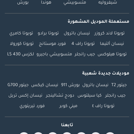
شيفروليه
متسوبيشي
هوندا
بورش
مستعملة الموديل المشهورة
تويوتا لاند كروزر
نيسان باترول
تويوتا برادو
تويوتا كامري
نيسان ألتيما
تويوتا راف 4
فورد موستانج
تويوتا كورولا
تويوتا هيلوكس
جيب رانجلر
متسوبيشي باجيرو
لكزس LS 430
موديلات جديدة شعبية
جيتور T2
نيسان باترول
بورش 911
نيسان كيكس
جيتور G700
جيب رانجلر
كيا سيلتوس
دودج تشالينجر
نيسان إكس تريل
تويوتا راف ٤
ميني كوبر
فورد تيريتوري
تابعنا