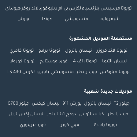
تويوتا
مرسيدس بنز
نسيام
لكزس
بي ام دبليو
فورد
لاند روفر
هيونداي
شيفروليه
متسوبيشي
هوندا
بورش
مستعملة الموديل المشهورة
تويوتا لاند كروزر
نيسان باترول
تويوتا برادو
تويوتا كامري
نيسان ألتيما
تويوتا راف 4
فورد موستانج
تويوتا كورولا
تويوتا هيلوكس
جيب رانجلر
متسوبيشي باجيرو
لكزس LS 430
موديلات جديدة شعبية
جيتور T2
نيسان باترول
بورش 911
نيسان كيكس
جيتور G700
جيب رانجلر
كيا سيلتوس
دودج تشالينجر
نيسان إكس تريل
تويوتا راف ٤
ميني كوبر
فورد تيريتوري