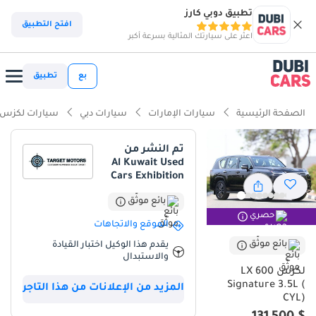
تطبيق دوبي كارز
ذكاء دوبي كارز
افتح التطبيق
اعثر على سيارتك المثالية بسرعة أكبر
ذكاء دوبيكارز
بع
تطبيق
أبرز المواصفات
الصفحة الرئيسية
سيارات الإمارات
سيارات دبي
سيارات لكزس
مصمم خصيصًا للطرق الوعرة
تم النشر من
Al Kuwait Used
سعة 7 مقاعد أو أكثر مع مقاعد الكابتن
Cars Exhibition
أقل معدل استهلاك في فئته
بائع موثّق
حصري
الموقع والاتجاهات
ملخص
بائع موثّق
يقدم هذا الوكيل اختبار القيادة
تمثل سيارة لكزس LX600 سيجنتشر موديل 2025 قمة الفخامة في سوق
والاستبدال
سيارات الدفع الرباعي اليابانية، حيث تجمع بين الفخامة والموثوقية التي لا
لكزس LX 600
تضاهى. وباعتبارها موديل 2025، تأتي هذه السيارة بلونها الأسود الخارجي
Signature 3.5L (
المزيد من الإعلانات من هذا التاجر
CYL)
المرغوب، وهو لون لطالما حظي بأعلى قيمة إعادة بيع وأسرع عملية بيع
في أسواق دول مجلس التعاون الخليجي. تحظى فئة سيجنتشر بتقدير كبير