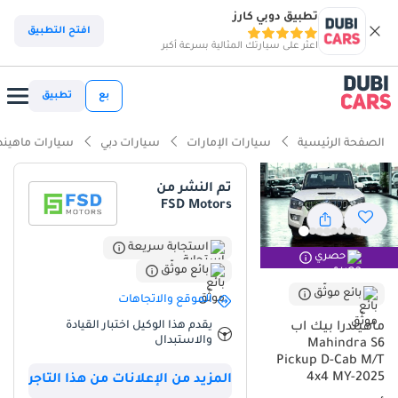
تطبيق دوبي كارز
افتح التطبيق
اعثر على سيارتك المثالية بسرعة أكبر
بع
تطبيق
الصفحة الرئيسية
سيارات الإمارات
سيارات دبي
سيارات ماهيند
تم النشر من
FSD Motors
استجابة سريعة
حصري
بائع موثّق
بائع موثّق
الموقع والاتجاهات
يقدم هذا الوكيل اختبار القيادة
ماهيندرا بيك اب
والاستبدال
Mahindra S6
Pickup D-Cab M/T
4x4 MY-2025
المزيد من الإعلانات من هذا التاجر