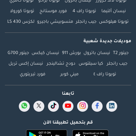
تويوتا لاند كروزر
نيسان باترول
تويوتا برادو
تويوتا كامري
نيسان ألتيما
تويوتا راف 4
فورد موستانج
تويوتا كورولا
تويوتا هيلوكس
جيب رانجلر
متسوبيشي باجيرو
لكزس LS 430
موديلات جديدة شعبية
جيتور T2
نيسان باترول
بورش 911
نيسان كيكس
جيتور G700
جيب رانجلر
كيا سيلتوس
دودج تشالينجر
نيسان إكس تريل
تويوتا راف ٤
ميني كوبر
فورد تيريتوري
تابعنا
قم بتحميل تطبيقنا الآن