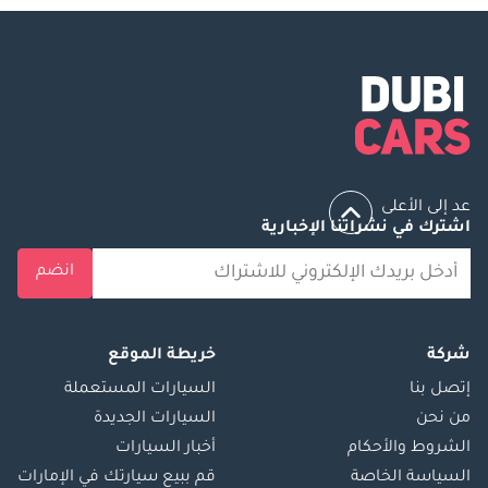
الأطفال ISOFIX،
ومناطق تجعيد
للحماية من الصدمات،
ونظام منع الحركة
الرقمي. تشمل أبرز
مزايا التصميم الخارجي
مصابيح أمامية
بروجكتور، ومصابيح
عد إلى الأعلى
اشترك في نشراتنا الإخبارية
نهارية (DRLs)،
ومصابيح ضباب،
انضم
ومرايا كهربائية،
وبطانة صندوق
الأمتعة، وعتبات
شركة
خريطة الموقع
جانبية، ودعامات
إتصل بنا
السيارات المستعملة
هيدروليكية لغطاء
من نحن
السيارات الجديدة
المحرك. بفضل الراحة
الشروط والأحكام
أخبار السيارات
والأداء وميزات
السياسة الخاصة
قم ببيع سيارتك في الإمارات
السلامة القوية، تتميز