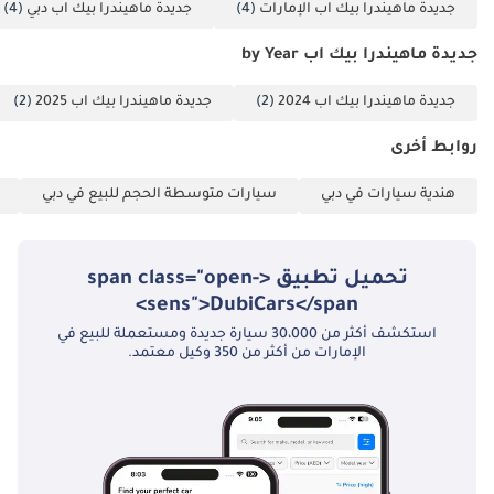
جديدة ماهيندرا بيك اب الإمارات
(4)
جديدة ماهيندرا بيك اب دبي
(4)
الثاني) مانع حركة
رقمي قفل مركزي مع
جديدة ماهيندرا بيك اب by Year
جهاز تحكم عن بعد
ومنبه سعة الحمولة:
جديدة ماهيندرا بيك اب 2024
(2)
جديدة ماهيندرا بيك اب 2025
(2)
995 كجم سعة
روابط أخرى
السحب: 2.5 طن
(2500 كجم) فرامل
هندية سيارات في دبي
سيارات متوسطة الحجم للبيع في دبي
قرصية كاملة مثبت
سرعة ملخص
السيارة ماهيندرا S6
تحميل تطبيق <span class="open-
بيك أب دبل كاب 4x4
sens">DubiCars</span>
M/T MY-2025 هي
استكشف أكثر من 30،000 سيارة جديدة ومستعملة للبيع في
مركبة متينة وعملية
الإمارات من أكثر من 350 وكيل معتمد.
مصممة لتوفير الراحة
والاستخدام. توفر
سعة حمولة تبلغ 995
كجم وقدرة سحب
تبلغ 2.5 طن، مما