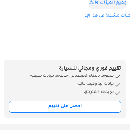
عزم الدوران (نيوتن
جميع الميزات والخصائص
متر) 320 نيوتن متر
ناقل الحركة: يدوي
ناك مشكلة في هذا الإعلان؟
الأبعاد والسعات
والتعليق حجم
الإطارات: 245/75 R 16
الأبعاد (مم): الطول
5175 × العرض 1820 ×
الارتفاع 1915 مم سعة
خزان الوقود: 80 لتر
تقييم فوري ومجاني للسيارة
الوزن الإجمالي: 3150
مدعومة بالذكاء الاصطناعي، مدعومة ببيانات حقيقية
كجم عدد الأبواب: 4
بيانات آنية وقيمة عالية
سعة المقاعد: 5
بِع بذكاء. اشترِ بثق
مواصفات داخلية
تكييف هواء مع
احصل على تقييم
فتحات خلفية مشغل
MP3 DIN2 مع USB
وSD وبلوتوث و4