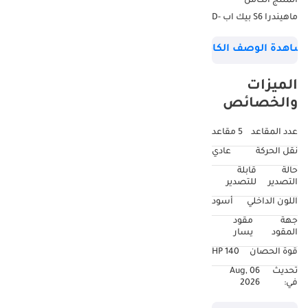
المنتج الكامل
ماهيندرا S6 بيك اب D-
Cab M/T 4x4 MY-
شاهدة الوصف الكامل
2025 الماركة ماهيندرا
الموديل S6 السنة:
الميزات
2025 نوع الهيكل بيك
والخصائص
اب نوع القيادة 4WD
ناقل الحركة يدوي
عدد المقاعد
5 مقاعد
المحرك 2.2 لتر نوع
نقل الحركة
عادي
الوقود ديزل فئة
حالة
قابلة
المركبة LCV SWP LHD
التصدير
للتصدير
الانبعاثات يورو 5
اللون الداخلي
أسود
الحالة جديدة المحرك
جهة
مقود
وناقل الحركة المحرك:
المقود
يسار
محرك ديزل تيربو
قوة الحصان
140 HP
mHawk سعة 2.2 لتر
تحديث
06 Aug,
أقصى قوة (كيلوواط)
في:
2026
140 حصان أقصى.