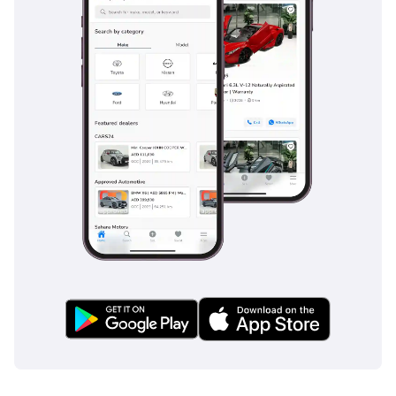
يجعلها مثالية للمهام
الشاقة. المقصورة
الداخلية مجهزة
بتكييف هواء مع
فتحات تهوية خلفية،
ونظام معلومات
وترفيه DIN2 مع منافذ
USB وبلوتوث وأربعة
مكبرات صوت، ونوافذ
كهربائية، وعجلة قيادة
قابلة للتعديل، ومقعد
سائق قابل للتعديل
الارتفاع. تضمن
السلامة وسائد
هوائية أمامية مزدوجة،
ونظام مكابح مانعة
للانغلاق (ABS)،
وقاعدة تثبيت مقعد