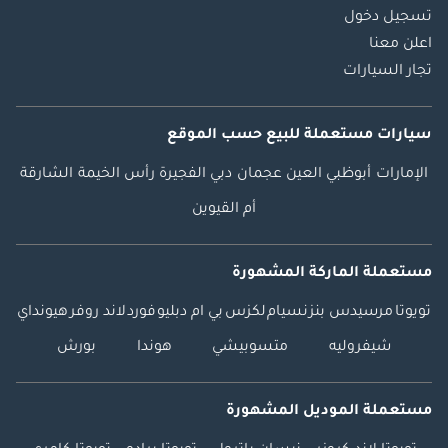
بيك أب S6 بكونها
تسجيل دخول
سيارة دفع رباعي
اعلن معنا
موثوقة ذات مقصورة
تجار السيارات
مزدوجة، مناسبة
للاستخدام التجاري
سيارات مستعملة
للبيع
حسب الموقع
والشخصي.
الإمارات
أبوظبي
العين
عجمان
دبي
الفجيرة
رأس الخيمة
الشارقة
أم القيوين
مستعملة الماركة المشهورة
تويوتا
مرسيدس بنز
نسيام
لكزس
بي ام دبليو
فورد
لاند روفر
هيونداي
شيفروليه
متسوبيشي
هوندا
بورش
مستعملة الموديل المشهورة