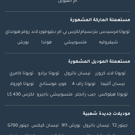
أم القيوين
مستعملة الماركة المشهورة
تويوتا
مرسيدس بنز
نسيام
لكزس
بي ام دبليو
فورد
لاند روفر
هيونداي
شيفروليه
متسوبيشي
هوندا
بورش
مستعملة الموديل المشهورة
تويوتا لاند كروزر
نيسان باترول
تويوتا برادو
تويوتا كامري
نيسان ألتيما
تويوتا راف 4
فورد موستانج
تويوتا كورولا
تويوتا هيلوكس
جيب رانجلر
متسوبيشي باجيرو
لكزس LS 430
موديلات جديدة شعبية
جيتور T2
نيسان باترول
بورش 911
نيسان كيكس
جيتور G700