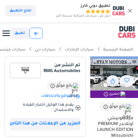
تطبيق دوبي كارز
افتح التطبيق
اعثر على سيارتك المثالية بسرعة أكبر
بع
تطبيق
الصفحة الرئيسية
سيارات الإمارات
سيارات دبي
سيارات ميتس
تم النشر من
RMG Automobiles
بائع موثّق
حصري
الموقع والاتجاهات
يقدم هذا الوكيل اختبار القيادة
بائع موثّق
والاستبدال
ميتسوبيشي
المزيد من الإعلانات من هذا التاجر
آوتلاندر PREMIUM
LAUNCH EDITION
Mitsubishi