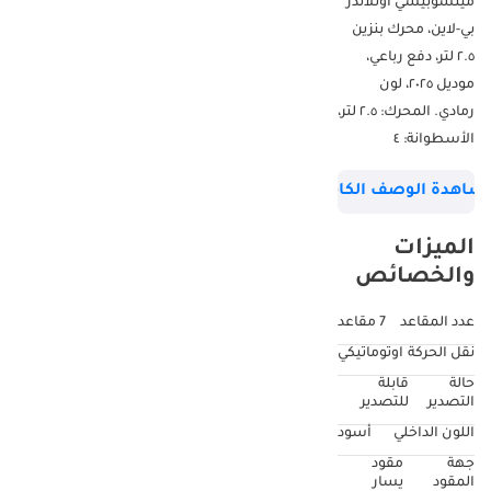
ميتسوبيشي أوتلاندر
بي-لاين، محرك بنزين
٢.٥ لتر، دفع رباعي،
موديل ٢٠٢٥، لون
رمادي. المحرك: ٢.٥ لتر،
الأسطوانة: ٤
أسطوانات. نظام
شاهدة الوصف الكامل
الدفع: غير متوفر.
نظام الدفع: دفع
الميزات
رباعي. الميزات: كاميرا
والخصائص
٣٦٠ درجة، شاشة
عرض أمامية، مقاعد
عدد المقاعد
7 مقاعد
أمامية كهربائية مع
نقل الحركة
اوتوماتيكي
خاصية الذاكرة، نظام
حالة
قابلة
صوت BOSE، مثبت
التصدير
للتصدير
سرعة متكيف، تنبيه
اللون الداخلي
أسود
مغادرة المسار،
جهة
مقود
مساعد الحفاظ على
المقود
يسار