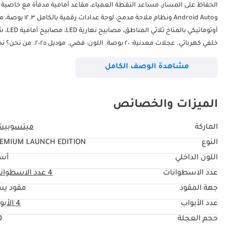
وAndroid Auto 
أوتو
خلفي كهربائي. عجلات
تجار ومصدري السيارات الصاعدين في الإمارات العربية المتحدة، نتعامل مع ع
مشاهدة الوصف الكامل
دوكامز، سوق العوير للسيارات، رأس الخور، دبي - الإمارات العربية المتحدة. يم
الميزات والخصائص
الماركة
ميتسوبيش
النوع
EMIUM LAUNCH EDITION
اللون الداخلي
أس
عدد الاسطوانات
4
عدد الاسطوان
جهة المقود
مقود يس
عدد الأبواب
4 الأبواب
حجم العجلة
"