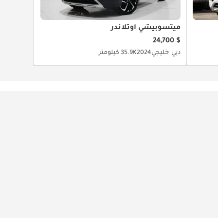
ميتسوبيشي آوتلاندر
$ 24,700
دبي
خليجي
2024
35.9K كيلومتر