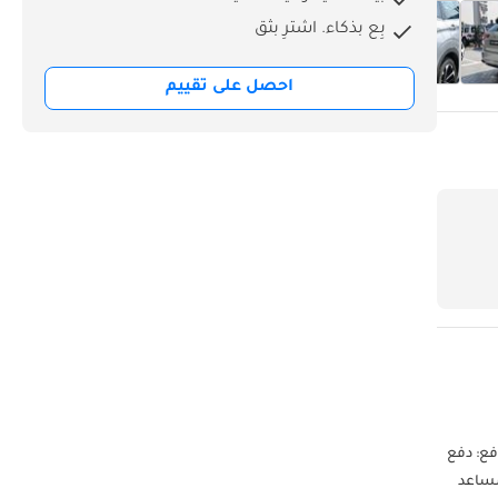
بِع بذكاء. اشترِ بثق
احصل على تقييم
ر متوفر. نظام الدفع: دفع
ادرة المسار، مساعد