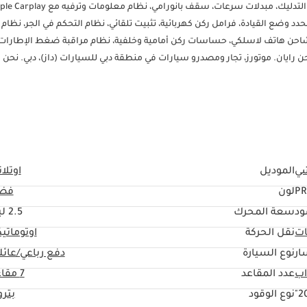
الحفاظ على المسار، مساعد النقطة العمياء، مقاعد أمامية مدفأة مع خاصية التدليك، مبدلات سرعات، سقف بانورامي، نظام معلو
ونظام ملاحة مدمج، لوحة عدادات رقمية بالكامل ١٢.٣ بوصة، محدد وضع القيادة، فرامل ركن كهربائية، تثبيت تلقائي، نظام التحكم في الجر، ن
ماتيكي بالمناخ ثلاثي المناطق، مصابيح نهارية LED، مصابيح أمامية LED، شاحن هاتف لاسلكي، حساسات ركن أمامية وخلفية، نظام مراقبة ضغط الإطا
 معدنية: ٢٠ بوصة. اللون: فضي. موديل ٢٠٢٥. من نحن؟ نحن رايان. موتورز، تجار ومصدرو سيارات في منطقة دبي للسيارات (داز)، دبي. ن
ملاء من جميع أنحاء العالم ونقدم لعملائنا أفضل الخدمات. نتعامل مع العديد م
كنكم زيارة موقعنا الإلكتروني
ي
الموديل
آوتلان
PR
لون
فض
ود
سعة المحرك
2.5 ليتر
ات
نقل الحركة
اوتوماتي
ار
نوع السيارة
دفع رباعي/عائل
عدد المقاعد
7 مقاعد
20
نوع الوقود
بتر