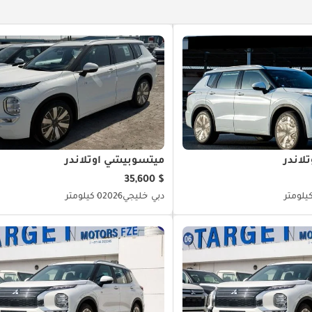
لاندر
ميتسوبيشي آوتلاندر
$ 35,600
دبي
خليجي
2026
0 كيلومتر