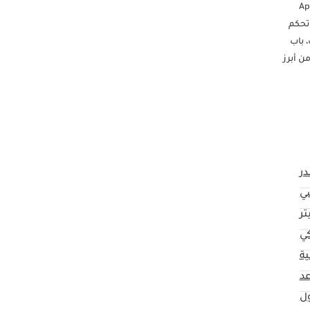
مات وترفيه مع Apple Carplay
ظام تحكم
رات، باب
حن من أبرز
ن ماركات
السيارات مثل رينو، هيونداي، تويوتا، لكزس، كينج لونج، سوزوكي، فورد، شيفروليه، جيب، وغيرها الكثير. نرحب بكم في معرضنا في ريان موتورز م.م.ح، رقم المعرض 240،
در
ي
كي
ية
ول