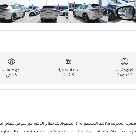
كيلومترات
سعة المحرك
مواصفات
0 كيلومتر
2.5 ليتر
خليجي
ميتسوبيشي أوتلاندر بي-لاين، محرك بنزين ٢.٥ لتر، دفع رباعي، موديل ٢٠٢٥، لون فضي. المحرك: ٢.٥ لتر، الأسطوانة: ٤ أسطوانات، نظام الدفع: غي
رباعي. الميزات: كاميرا ٣٦٠ درجة، شاشة عرض أمامية، مقاعد أمامية كهربائية مع خاصية الذاكرة، نظام صوت BOSE، مثبت سرعة متكيف، تنبيه مغ