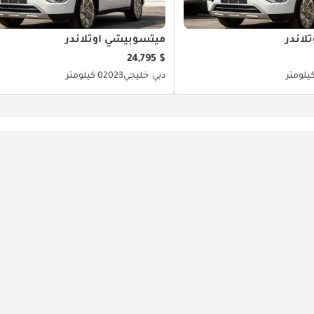
لاندر
ميتسوبيشي آوتلاندر
$ 24,795
دبي
خليجي
2023
0 كيلومتر