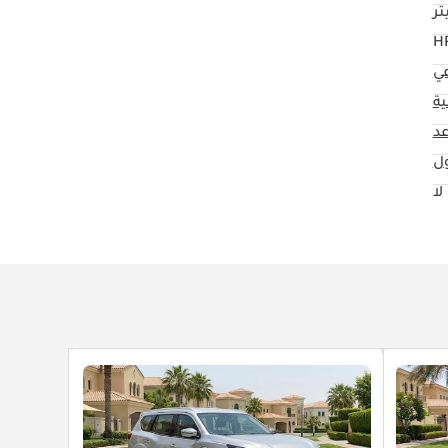
عي
ية
ول
لا