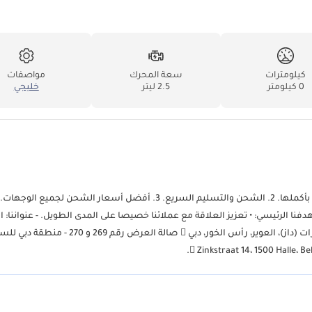
كيلومترات
سعة المحرك
مواصفات
0 كيلومتر
2.5 ليتر
خليجي
 الرئيسي: • تعزيز العلاقة مع عملائنا خصيصا على المدى الطويل. - عنواننا: ال
العربية المتحدة (4 فروع):  صالة العرض رقم 241 و 242 - منطقة دبي للسيارات (داز)، العوير، رأس الخور، دبي  صالة العر