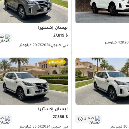
نيسان إكستيرا
$ 27,819
ضم
20
42K كيلومتر
دبي
خليجي
2024
20.7K كيلومتر
البريميوم
نيسان إكستيرا
$ 27,356
ضمان
ضم
 كيلومتر
دبي
خليجي
2024
35.5K كيلومتر