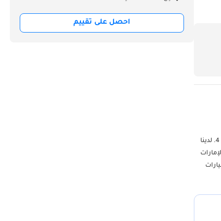
احصل على تقييم
خدماتنا: 1. الإكسسوارات وقطع الغيار بأفضل الجودة والأسعار في المنطقة بأكملها. 2. الشحن والتسليم السريع. 3. أفضل أسعار الشحن لجميع الوجهات. 4. لدينا
إمارات
ض رقم 269 و 270 - منطقة دبي للسيارات