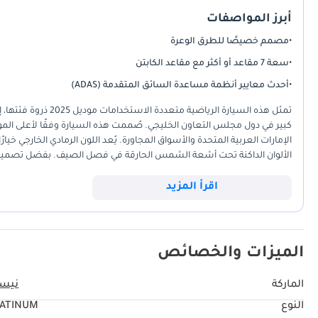
أبرز المواصفات
•
مصمم خصيصًا للطرق الوعرة
•
سعة 7 مقاعد أو أكثر مع مقاعد الكابتن
•
أحدث معايير أنظمة مساعدة السائق المتقدمة (ADAS)
تمثل هذه السيارة الر
كبير في دول مجلس التعاون الخليجي. صُممت هذه السيارة وفقًا لأعلى المواص
الإمارات العربية المتحدة والأسواق المجاورة. يُعد اللون الرمادي الخارجي خيار
الألوان الداكنة تحت أشعة الشمس الحارقة في فصل الصيف. بفضل تصميمها ا
هذه السيارة خيارًا متعدد الاستخدامات، سواءً لتوصيل الأطفال إلى المد
جذابة للغاية نظرًا لكونها جديدة تمامًا وتوفر شبكة خدمة إقليمية شاملة. ب
اقرأ المزيد
هو راحة البال التي تُوفرها سيارة مُصممة خصيصًا لتزدهر في هذا المناخ دون 
الميزات والخصائص
الماركة
نيس
النوع
LATINUM