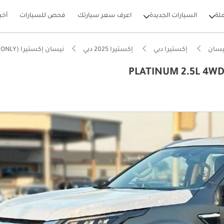
لة
السيارات الجديدة
اعرف سعر سيارتك
فحص للسيارات
أخب
يسان
إكستيرا دبي
إكستيرا 2025 دبي
نيسان إكستيرا PLATINUM 2.5L 4WD PLATINUM AT(EXPORT ONLY)
بيكارز
يصًا للطرق الوعرة
يير أنظمة مساعدة السائق المتقدمة (ADAS)