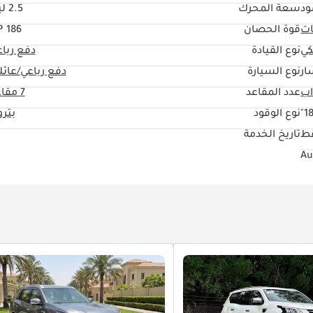
ود
سعة المحرك
2.5 ليتر
ات
قوة الحصان
186 HP
كي
نوع القيادة
دفع ربا
ار
نوع السيارة
دفع رباعي/عائل
عدد المقاعد
7 مقاعد
18
نوع الوقود
بتر
قط
تاريخ الخدمة