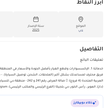
أبرز النقاط
الموقع
سنة الإصدار
دبي
2025
التفاصيل
تعليقات البائع
فريق محترف لمساعدتك بشكل أكبر (الملحقات، الشحن، توصيل السيارة). - هدفنا
(داز)، العوير ، رأس الخور، دبي بلجيكا (الفرع الرئيسي والمكتب الرئيسي):  Zinkstraat 14، 1500 Halle، Belgium.
ذكاء دوبيكارز