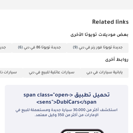
معنا الآن لدخول عالم
السيارات والبحث عن
سيارتكم المُرادة. ------
Related links
-------------------------------
بعض موديلات تويوتا الأخرى
-------------------------------
----------- لمزيد من
جديدة تويوتا فور رنر في دبي
(9)
جديدة تويوتا 86 في دبي
(6)
جديدة تو
التفاصيل، يُرجى
التواصل مع السيد
روابط أخرى
نعمان على الرقم ------
يابانية سيارات في دبي
سيارات عائلية للبيع في دبي
سيارات ذات
-------------------------------
-------------------------------
----------- العنوان: دبي،
تحميل تطبيق <span class="open-
العوير، المنطقة الحرة
sens">DubiCars</span>
دوكامز، سوق
السيارات
استكشف أكثر من 30،000 سيارة جديدة ومستعملة للبيع في
الإمارات من أكثر من 350 وكيل معتمد.
المستعملة، صالات
العرض رقم 120، 121،
122، 138، 139، 392، 8.