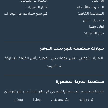
من نحن
السيارات الجديدة
الشروط والأحكام
أخبار السيارات
السياسة الخاصة
قم ببيع سيارتك في الإمارات
تسجيل دخول
اعلن معنا
تجار السيارات
سيارات مستعملة
للبيع
حسب الموقع
الإمارات
أبوظبي
العين
عجمان
دبي
الفجيرة
رأس الخيمة
الشارقة
أم القيوين
مستعملة الماركة المشهورة
تويوتا
مرسيدس بنز
نسيام
لكزس
بي ام دبليو
فورد
لاند روفر
هيونداي
شيفروليه
متسوبيشي
هوندا
بورش