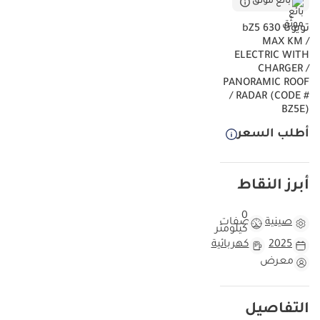
بائع موثّق
تويوتا bZ5 630
MAX KM /
ELECTRIC WITH
CHARGER /
PANORAMIC ROOF
/ RADAR (CODE #
BZ5E)
أطلب السعر
أبرز النقاط
0
صينية
مواصفات
كيلومتر
2025
كهربائية
معرض
التفاصيل