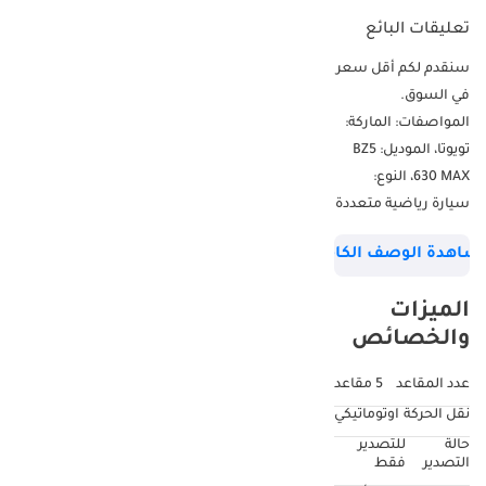
تعليقات البائع
سنقدم لكم أقل سعر
في السوق.
المواصفات: الماركة:
تويوتا، الموديل: BZ5
630 MAX، النوع:
سيارة رياضية متعددة
الاستخدامات/كروس
شاهدة الوصف الكامل
أوفر، المحرك:
كهربائي، الوقود: رمز
الميزات
السيارة: BZ5E. اسمي
والخصائص
محمد نعمان،
ويسعدني
عدد المقاعد
5 مقاعد
مساعدتكم. لمزيد من
نقل الحركة
اوتوماتيكي
التفاصيل، يرجى
حالة
للتصدير
الاتصال أو مراسلتنا
التصدير
فقط
عبر واتساب. شركة