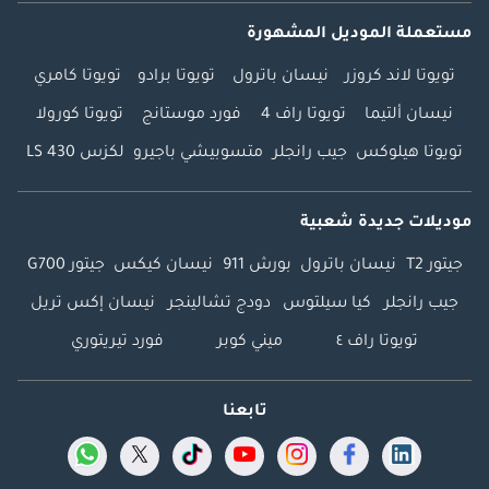
مستعملة الموديل المشهورة
تويوتا لاند كروزر
نيسان باترول
تويوتا برادو
تويوتا كامري
نيسان ألتيما
تويوتا راف 4
فورد موستانج
تويوتا كورولا
تويوتا هيلوكس
جيب رانجلر
متسوبيشي باجيرو
لكزس LS 430
موديلات جديدة شعبية
جيتور T2
نيسان باترول
بورش 911
نيسان كيكس
جيتور G700
جيب رانجلر
كيا سيلتوس
دودج تشالينجر
نيسان إكس تريل
تويوتا راف ٤
ميني كوبر
فورد تيريتوري
تابعنا