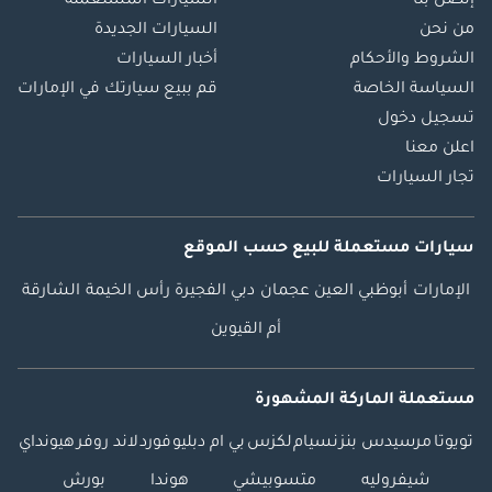
إتصل بنا
السيارات المستعملة
من نحن
السيارات الجديدة
الشروط والأحكام
أخبار السيارات
السياسة الخاصة
قم ببيع سيارتك في الإمارات
تسجيل دخول
اعلن معنا
تجار السيارات
سيارات مستعملة
للبيع
حسب الموقع
الإمارات
أبوظبي
العين
عجمان
دبي
الفجيرة
رأس الخيمة
الشارقة
أم القيوين
مستعملة الماركة المشهورة
تويوتا
مرسيدس بنز
نسيام
لكزس
بي ام دبليو
فورد
لاند روفر
هيونداي
شيفروليه
متسوبيشي
هوندا
بورش