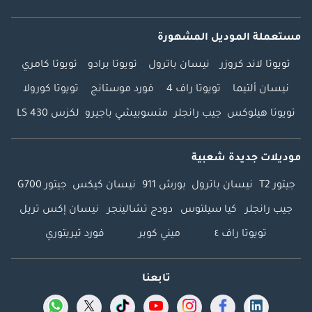
مستعملة الموديل المشهورة
تويوتا لاند كروزر
نيسان باترول
تويوتا برادو
تويوتا كامري
نيسان ألتيما
تويوتا راف 4
فورد موستانج
تويوتا كورولا
تويوتا هيلوكس
جيب رانجلر
متسوبيشي باجيرو
لكزس LS 430
موديلات جديدة شعبية
جيتور T2
نيسان باترول
بورش 911
نيسان كيكس
جيتور G700
جيب رانجلر
كيا سيلتوس
دودج تشالينجر
نيسان إكس تريل
تويوتا راف ٤
ميني كوبر
فورد تيريتوري
تابعنا