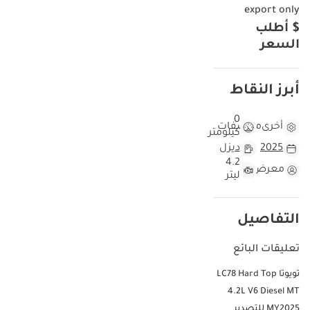
export only
$ أطلب
السعر
أبرز النقاط
0
أخرى
مواصفات
كيلومتر
2025
ديزل
4.2
معرض
ليتر
التفاصيل
تعليقات البائع
تويوتا LC78 Hard Top
4.2L V6 Diesel MT
MY2025 للتصدير