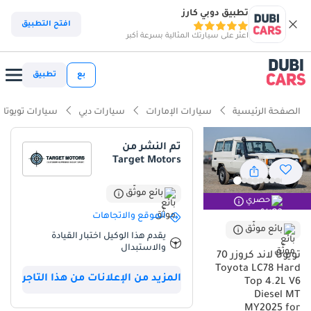
تطبيق دوبي كارز
افتح التطبيق
اعثر على سيارتك المثالية بسرعة أكبر
بع
تطبيق
الصفحة الرئيسية
سيارات الإمارات
سيارات دبي
سيارات تويوتا
تم النشر من
Target Motors
بائع موثّق
حصري
الموقع والاتجاهات
بائع موثّق
يقدم هذا الوكيل اختبار القيادة
والاستبدال
تويوتا لاند كروزر 70
Toyota LC78 Hard
المزيد من الإعلانات من هذا التاجر
Top 4.2L V6
Diesel MT
MY2025 for