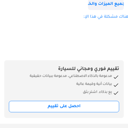
وحمولة تصل إلى
جميع الميزات والخصائص
4090 رطلاً، وقدرة
سحب تصل إلى
ناك مشكلة في هذا الإعلان؟
10000 رطل، فهي
مصممة لتلبية
متطلبات العمليات
التجارية الشاقة في
جميع أنحاء دول
مجلس التعاون
الخليجي. للحصول
تقييم فوري ومجاني للسيارة
على المساعدة باللغة
مدعومة بالذكاء الاصطناعي، مدعومة ببيانات حقيقية
الروسية أو التركية،
بيانات آنية وقيمة عالية
يرجى الاتصال على
بِع بذكاء. اشترِ بثق
الرقم التالي:
احصل على تقييم