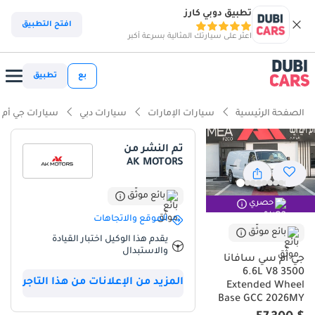
تطبيق دوبي كارز
افتح التطبيق
اعثر على سيارتك المثالية بسرعة أكبر
بع
تطبيق
الصفحة الرئيسية
سيارات الإمارات
سيارات دبي
سيارات جي أم
تم النشر من
AK MOTORS
بائع موثّق
حصري
الموقع والاتجاهات
بائع موثّق
يقدم هذا الوكيل اختبار القيادة
والاستبدال
جي أم سي سافانا
6.6L V8 3500
المزيد من الإعلانات من هذا التاجر
Extended Wheel
Base GCC 2026MY