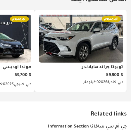
الناس شاهدوا أيضا
البريميوم
البريميوم
تويوتا جراند هايلاندر
هوندا أوديسي
$ 59,700
$ 59,900
دبي
كندية
2026
0 كيلومتر
دبي
خليجي
2025
0 كيلومتر
Related links
جي أم سي سافانا Information Section