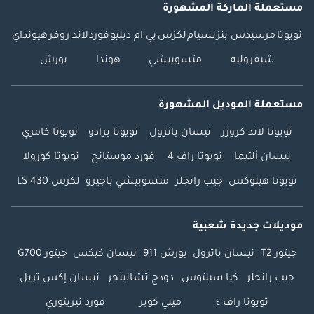
مستعملة الماركة المشهورة
تويوتا
مرسيدس بنز
نسيام
لكزس
بي ام دبليو
فورد
لاند روفر
هيونداي
شيفروليه
متسوبيشي
هوندا
بورش
مستعملة الموديل المشهورة
تويوتا لاند كروزر
نيسان باترول
تويوتا برادو
تويوتا كامري
نيسان ألتيما
تويوتا راف 4
فورد موستانج
تويوتا كورولا
تويوتا هيلوكس
جيب رانجلر
متسوبيشي باجيرو
لكزس LS 430
موديلات جديدة شعبية
جيتور T2
نيسان باترول
بورش 911
نيسان كيكس
جيتور G700
جيب رانجلر
كيا سيلتوس
دودج تشالينجر
نيسان إكس تريل
تويوتا راف ٤
ميني كوبر
فورد تيريتوري