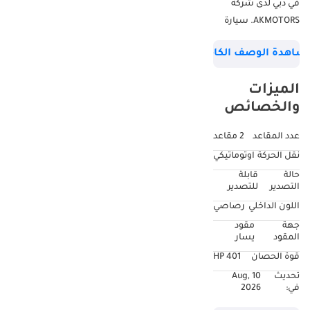
في دبي لدى شركة
AKMOTORS. سيارة
GMC Savana 3500
شاهدة الوصف الكامل
ذات قاعدة عجلات
ممتدة، موديل 2026،
الميزات
هي شاحنة عمل متينة
والخصائص
وكاملة الحجم،
مصممة لتحقيق
عدد المقاعد
2 مقاعد
أقصى قدر من
نقل الحركة
اوتوماتيكي
الكفاءة، وتتميز بقاعدة
حالة
قابلة
عجلات ممتدة بطول
التصدير
للتصدير
155 بوصة، ومحرك V8
اللون الداخلي
رصاصي
سعة 6.6 لتر (بقوة
جهة
مقود
401 حصان وعزم
المقود
يسار
دوران 629 نيوتن متر)،
قوة الحصان
401 HP
ونظام دفع خلفي. مع
تحديث
10 Aug,
مساحة تخزين تزيد عن
في:
2026
283 قدم مكعب،