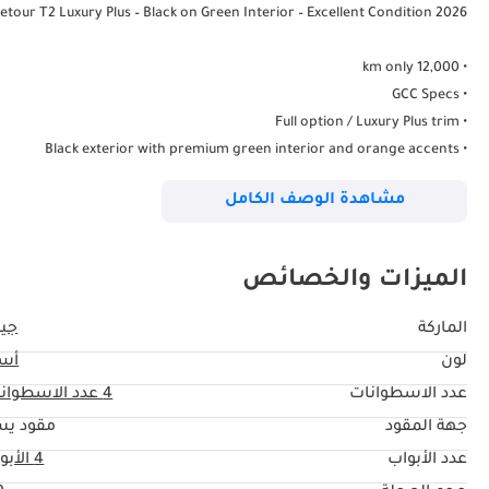
2026 Jetour T2 Luxury Plus – Black on Green Interior – Excellent Condition
• 12,000 km only
• GCC Specs
• Full option / Luxury Plus trim
• Black exterior with premium green interior and orange accents
• Very clean inside and outside
مشاهدة الوصف الكامل
• No accidents / no mechanical issues
• Powerful and comfortable SUV with modern design
• Large screen, 360 camera, panoramic roof, premium interior finish
الميزات والخصائص
• Spacious cabin and trunk
• Agency warranty & service package (if applicable)
الماركة
جيت
• Well maintained and carefully driven
لون
أس
• 10000km warranty check passed and oil changed.
عدد الاسطوانات
4
عدد الاسطوان
rfectly. Very unique spec that stands out compared to standard interiors.
جهة المقود
مقود يس
Serious buyers only please.
عدد الأبواب
4 الأبواب