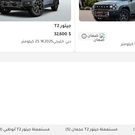
جيتور T2
$ 32,600
ضمان
دبي
خليجي
2025
25.1K كيلومتر
ر
مستعملة جيتور T2 عجمان
(5)
مستعملة جيتور T2 أبوظبي
(1)