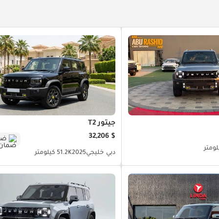
حرك عن بُعد
قفل مركزي
مقود بتوجيه هيدروليكي
Mirrors
ار لفتح الصندوق
مصباح منطقة الحمولة
الإضاءة الداخلية
منفذ كهرباء أمامي
منفذ كهرباء خلفي
شاحن لاسكلي
مكيّ
جيتور T2
$ 32,206
ضم
دبي
خليجي
2025
51.2K كيلومتر