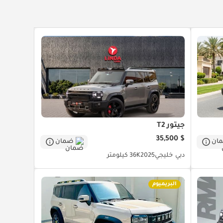
Power 
ف
جيتور T2
$ 35,500
ان
ضمان
دبي
خليجي
2025
36K كيلومتر
البريميوم