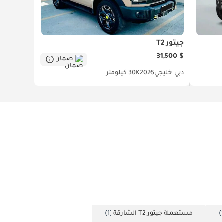
جيتور T2
$ 31,500
ضمان
دبي
خليجي
2025
30K كيلومتر
مستعملة جيتور T2 الشارقة
(1)