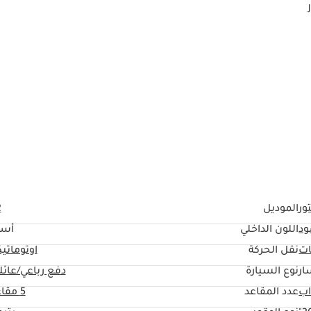
ور
الموديل
2
ود
اللون الداخلي
أسو
ات
نقل الحركة
اوتوماتي
The car is in excellent condition and drives pe
ار
نوع السيارة
دفع رباعي/عائل
عدد المقاعد
5 مقاعد