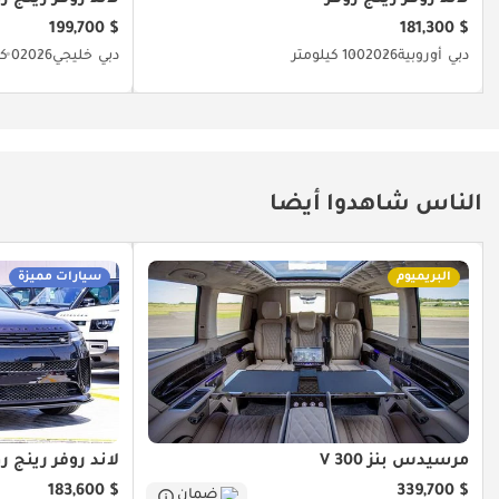
خبراء السوق. يُرجى دائماً فحص السيارة قبل الشراء.
الصحراوية
$ 199,700
$ 181,300
الراقية.
دبي
أوروبية
2026
100 كيلومتر
دبي
خليجي
2026
0 كيلومتر
الناس شاهدوا أيضا
البريميوم
سيارات مميزة
مرسيدس بنز V 300
لاند روفر رينج 
$ 183,600
$ 339,700
ضمان