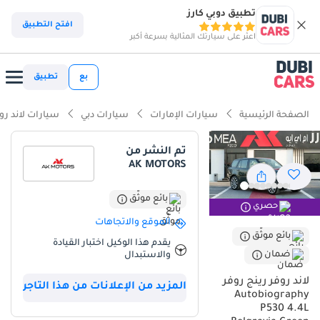
تطبيق دوبي كارز
ذكاء دوبي كارز
افتح التطبيق
اعثر على سيارتك المثالية بسرعة أكبر
ذكاء دوبيكارز
بع
تطبيق
أبرز المواصفات
الصفحة الرئيسية
سيارات الإمارات
سيارات دبي
سيارات لاند رو
مؤهلة فعلياً للسير على الطرق الوعرة
تم النشر من
AK MOTORS
سعة 7 مقاعد أو أكثر مع مقاعد كابتن
نظام صوتي فاخر قياسي
بائع موثّق
حصري
الموقع والاتجاهات
ملخص
بائع موثّق
يقدم هذا الوكيل اختبار القيادة
ضمان
والاستبدال
يمثل هذا الموديل لعام 2026 قمة الفخامة في سوق السيارات المستعملة
بدولة الإمارات، حيث يأتي بمواصفات خليجية كاملة تضمن أعلى مستويات
لاند روفر رينج روفر
المزيد من الإعلانات من هذا التاجر
الاعتمادية وإعادة البيع. كونه من فئة AUTOBIOGRAPHY، فهو يوفر مزيجاً
Autobiography
نادراً بين الأداء الرياضي لمحرك الثماني أسطوانات وبين المساحة العائلية
P530 4.4L
الاستثنائية التي تتسع لثمانية ركاب. اللون الأخضر الخارجي يعتبر من الألوان