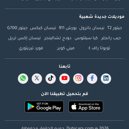
موديلات جديدة شعبية
جيتور T2
نيسان باترول
بورش 911
نيسان كيكس
جيتور G700
جيب رانجلر
كيا سيلتوس
دودج تشالينجر
نيسان إكس تريل
تويوتا راف ٤
ميني كوبر
فورد تيريتوري
تابعنا
قم بتحميل تطبيقنا الآن
Dubicars.com @ 2026. جميع الحقوق محفوظة.