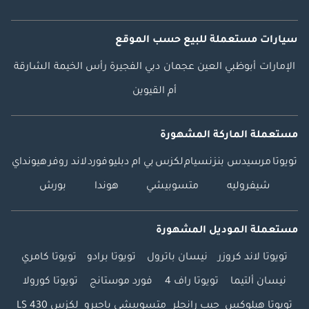
سيارات مستعملة
للبيع
حسب الموقع
الإمارات
أبوظبي
العين
عجمان
دبي
الفجيرة
رأس الخيمة
الشارقة
أم القيوين
مستعملة الماركة المشهورة
تويوتا
مرسيدس بنز
نسيام
لكزس
بي ام دبليو
فورد
لاند روفر
هيونداي
شيفروليه
متسوبيشي
هوندا
بورش
مستعملة الموديل المشهورة
تويوتا لاند كروزر
نيسان باترول
تويوتا برادو
تويوتا كامري
نيسان ألتيما
تويوتا راف 4
فورد موستانج
تويوتا كورولا
تويوتا هيلوكس
جيب رانجلر
متسوبيشي باجيرو
لكزس LS 430