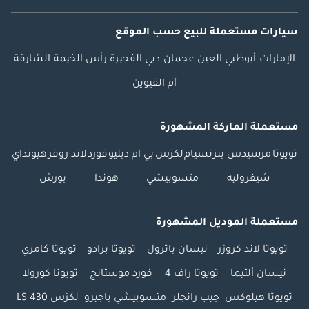
سيارات مستعملة
للبيع
حسب الموقع
الإمارات
أبوظبي
العين
عجمان
دبي
الفجيرة
رأس الخيمة
الشارقة
أم القيوين
مستعملة الماركة المشهورة
تويوتا
مرسيدس بنز
نسيام
لكزس
بي ام دبليو
فورد
لاند روفر
هيونداي
شيفروليه
متسوبيشي
هوندا
بورش
مستعملة الموديل المشهورة
تويوتا لاند كروزر
نيسان باترول
تويوتا برادو
تويوتا كامري
نيسان ألتيما
تويوتا راف 4
فورد موستانج
تويوتا كورولا
تويوتا هيلوكس
جيب رانجلر
متسوبيشي باجيرو
لكزس LS 430