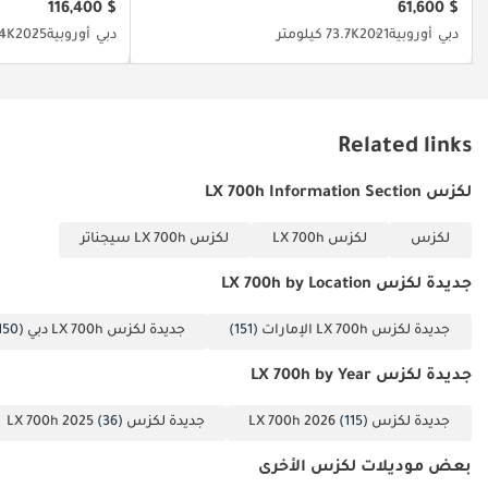
$ 116,400
$ 61,600
دبي
أوروبية
2021
73.7K كيلومتر
دبي
أوروبية
2025
4K كيلومت
Related links
لكزس LX 700h Information Section
لكزس
لكزس LX 700h
لكزس LX 700h سيجناتر
جديدة لكزس LX 700h by Location
جديدة لكزس LX 700h الإمارات
(151)
جديدة لكزس LX 700h دبي
(150)
جديدة لكزس LX 700h by Year
جديدة لكزس LX 700h 2026
(115)
جديدة لكزس LX 700h 2025
(36)
بعض موديلات لكزس الأخرى