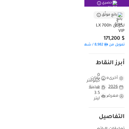
حصري
سداسي الأسطوانات، توفر السيارة توازناً مثالياً بين القوة التي نحتاجها في
طرقاتنا السريعة والتوفير في استهلاك الوقود داخل المدن المزدحمة مثل
بائع موثّق
دبي والرياض. إن اقتناء موديل حديث جداً بمواصفات VIP يعني أنك تمتلك
التكنولوجيا الأحدث قبل الجميع، مع ضمان الراحة القصوى في الرحلات
لكزس LX 700h
VIP
الطويلة بين إمارات الدولة أو عبر الحدود. ما يجعل هذه السيارة تحديداً
صفقة رابحة هو ندرة توافر فئة 700h الهجينة في سوق المستعمل حالياً،
$ 171,200
مما يضمن للمشتري تميزاً وحفاظاً استثنائياً على قيمة رأس المال.
تمويل من
8,982
/ شهر
هذه السيارة مقارنة بسيارات 2026 Lexus LX700h الأخرى
أبرز النقاط
تتميز هذه النسخة بكونها من أوائل سيارات موديل 2026 التي تصل إلى
السوق، مما يجعلها خياراً استراتيجياً لمن يبحث عن أحدث ما توصلت إليه
0
التكنولوجيا الهجينة من Lexus. في سوق الخليج، حيث تقطع السيارات
أخرى
مواصفات
كيلومتر
عادة مسافات طويلة تتراوح بين 20,000 و25,000 كم سنوياً، تأتي هذه
2026
هجينة
السيارة لتقدم تجربة قيادة متكاملة تجمع بين الحداثة الميكانيكية والجاهزية
3.5
معرض
التامة. اللون الأبيض الخارجي ليس مجرد اختيار جمالي، بل هو ميزة
ليتر
استثمارية في سوق الإمارات والسعودية، حيث يقلل من امتصاص الحرارة
ويسهل عملية إعادة البيع مستقبلاً مقارنة بالألوان الداكنة. بالمقارنة مع
نسخ أخرى قد تتوفر لاحقاً بمسافات مقطوعة عالية، تظل هذه المركبة في
التفاصيل
حالة الوكالة تقريباً بفضل حداثة صنعها، مما يوفر للمشتري راحة بال تامة
لسنوات قادمة دون الحاجة لمصاريف صيانة مفاجئة.