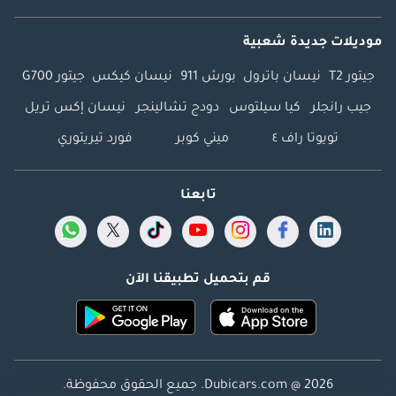
موديلات جديدة شعبية
جيتور T2
نيسان باترول
بورش 911
نيسان كيكس
جيتور G700
جيب رانجلر
كيا سيلتوس
دودج تشالينجر
نيسان إكس تريل
تويوتا راف ٤
ميني كوبر
فورد تيريتوري
تابعنا
قم بتحميل تطبيقنا الآن
Dubicars.com @ 2026. جميع الحقوق محفوظة.