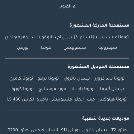
أم القيوين
مستعملة الماركة المشهورة
تويوتا
مرسيدس بنز
نسيام
لكزس
بي ام دبليو
فورد
لاند روفر
هيونداي
شيفروليه
متسوبيشي
هوندا
بورش
مستعملة الموديل المشهورة
تويوتا لاند كروزر
نيسان باترول
تويوتا برادو
تويوتا كامري
نيسان ألتيما
تويوتا راف 4
فورد موستانج
تويوتا كورولا
تويوتا هيلوكس
جيب رانجلر
متسوبيشي باجيرو
لكزس LS 430
موديلات جديدة شعبية
جيتور T2
نيسان باترول
بورش 911
نيسان كيكس
جيتور G700