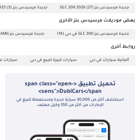
سيارة مستعملة. بفضل مواصفاتها الإقليمية وتصميمها الكلاسيكي
* تطبق الشروط
باللون الأسود، تُعتبر هذه السيارة من بين سيارات الدفع الرباعي الفاخرة
جديدة مرسيدس بنز GLC 200 2026
(27)
جديدة مرسيدس بنز GLC 200 2025
(3)
الأقل مخاطرة والأعلى عائدًا المتوفرة حاليًا في السوق الإقليمية.
والأحكام *
بعض موديلات مرسيدس بنز الأخرى
تم إنشاء هذه الإحصاءات بواسطة الذكاء الاصطناعي اعتماداً على بيانات
خبراء السوق. يُرجى دائماً فحص السيارة قبل الشراء.
جديدة مرسيدس بنز GLC 300 في دبي
(14)
جديدة مرسيدس بنز GLC 43 AMG في دبي
روابط أخرى
ألمانية سيارات في دبي
سيارات كبيرة للبيع في دبي
سيارات عائ
تحميل تطبيق <span class="open-
sens">DubiCars</span>
استكشف أكثر من 30،000 سيارة جديدة ومستعملة للبيع في
الإمارات من أكثر من 350 وكيل معتمد.