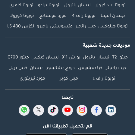
تويوتا لاند كروزر
نيسان باترول
تويوتا برادو
تويوتا كامري
نيسان ألتيما
تويوتا راف 4
فورد موستانج
تويوتا كورولا
تويوتا هيلوكس
جيب رانجلر
متسوبيشي باجيرو
لكزس LS 430
موديلات جديدة شعبية
جيتور T2
نيسان باترول
بورش 911
نيسان كيكس
جيتور G700
جيب رانجلر
كيا سيلتوس
دودج تشالينجر
نيسان إكس تريل
تويوتا راف ٤
ميني كوبر
فورد تيريتوري
تابعنا
قم بتحميل تطبيقنا الآن