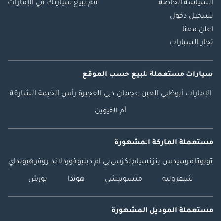
السياسة الخاصة
قم ببيع سيارتك في الإمارات
تسجيل دخول
اعلن معنا
تجار السيارات
سيارات مستعملة
للبيع
حسب الموقع
الإمارات
أبوظبي
العين
عجمان
دبي
الفجيرة
رأس الخيمة
الشارقة
أم القيوين
مستعملة الماركة المشهورة
تويوتا
مرسيدس بنز
نسيام
لكزس
بي ام دبليو
فورد
لاند روفر
هيونداي
شيفروليه
متسوبيشي
هوندا
بورش
مستعملة الموديل المشهورة