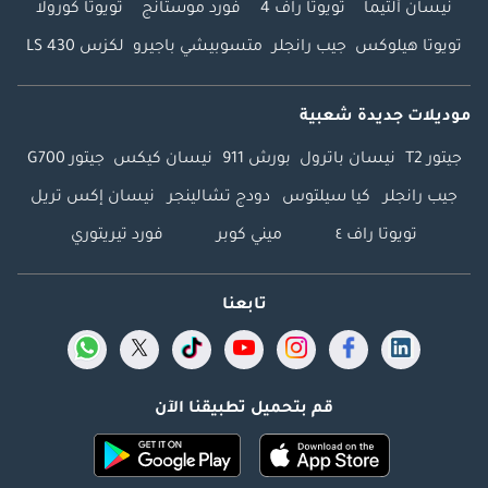
نيسان ألتيما
تويوتا راف 4
فورد موستانج
تويوتا كورولا
تويوتا هيلوكس
جيب رانجلر
متسوبيشي باجيرو
لكزس LS 430
موديلات جديدة شعبية
جيتور T2
نيسان باترول
بورش 911
نيسان كيكس
جيتور G700
جيب رانجلر
كيا سيلتوس
دودج تشالينجر
نيسان إكس تريل
تويوتا راف ٤
ميني كوبر
فورد تيريتوري
تابعنا
قم بتحميل تطبيقنا الآن