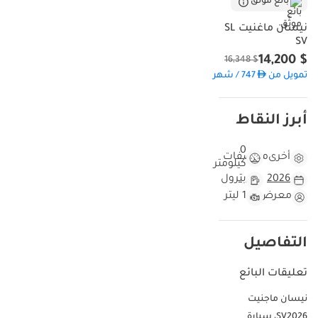
بائع موثّق
لمستخدمي السيارات اليومية، يُقدّم هذا الطراز توازنًا مثاليًا بين مزايا
نيسان ماغنيت SL
سيارات الكروس أوفر العملية واقتصاد السيارات الصغيرة. وباعتبارها من
SV
طراز 2026، فهي في بداية مرحلة انخفاض قيمتها، مما يوفر سنوات عديدة
$ 14,200
$ 16,348
من القيادة المريحة قبل الحاجة إلى أولى عمليات الصيانة الرئيسية. حجمها
تمويل من
747
/ شهر
الصغير يجعلها مثالية للتنقل في مواقف السيارات الضيقة في دبي مارينا
أو وسط الرياض، بينما يمنحها تصميمها الداخلي الذكي شعورًا بالرحابة.
بالنسبة للمشتري العملي الذي يبحث عن سيارة يومية موثوقة تتمتع
أبرز النقاط
بأعلى معايير السلامة في فئتها، تُعدّ هذه السيارة حاليًا من أفضل الخيارات
المتاحة في المنطقة.
0
أخرى
مواصفات
كيلومتر
مقارنة هذه السيارة بسيارات ماجنيت الأخرى لعام 2026
2026
بترول
باعتبارها طراز 2026، تتمتع هذه السيارة بحالة ممتازة تضاهي حالة صالات
معرض
1 ليتر
العرض، وتمثل أحدث التحسينات الهندسية لهذه المنصة. في حين أن
العديد من الطرازات المماثلة في سوق دول مجلس التعاون الخليجي تُطرح
سريعًا في أساطيل التأجير ذات المسافات المقطوعة العالية، فإن فئة SL
التفاصيل
هذه، الجاهزة للسوق الخاص، تُعد خيارًا أكثر تميزًا للمالك الفردي. يُمثل
اختيار اللون الفريد خروجًا جريئًا عن اللونين الأبيض والفضي السائدين في
تعليقات البائع
طرازي E11 وE311، مما يُسهل العثور عليها في مواقف السيارات المزدحمة
نيسان ماجنيت
بالمراكز التجارية، ويجعلها أكثر جاذبية لشريحة محددة من المشترين
الشباب عند إعادة البيع. ولأنها طراز جديد كليًا، فهي مزودة بأحدث البرامج
SV2026، سيارة