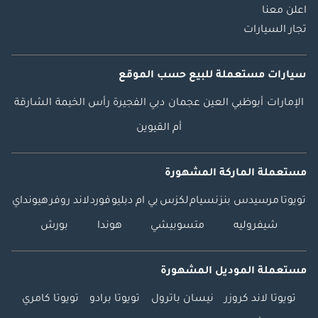
اعلن معنا
تجار السيارات
سيارات مستعملة
للبيع
حسب الموقع
الإمارات
أبوظبي
العين
عجمان
دبي
الفجيرة
رأس الخيمة
الشارقة
أم القيوين
مستعملة الماركة المشهورة
تويوتا
مرسيدس بنز
نسيام
لكزس
بي ام دبليو
فورد
لاند روفر
هيونداي
شيفروليه
متسوبيشي
هوندا
بورش
مستعملة الموديل المشهورة
تويوتا لاند كروزر
نيسان باترول
تويوتا برادو
تويوتا كامري