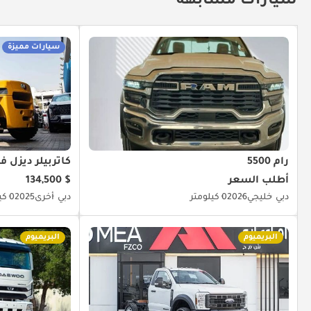
سيارات مشابهة
سيارات مميزة
رام 5500
كاتربيلر ديزل فورك
أطلب السعر
$ 134,500
دبي
خليجي
2026
0 كيلومتر
دبي
أخرى
2025
0 كيلومتر
البريميوم
البريميوم