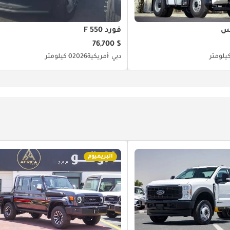
س
فورد F 550
$ 76,700
دبي
أمريكية
2026
0 كيلومتر
البريميوم