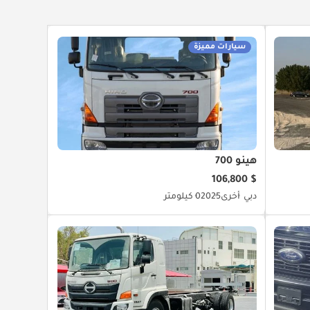
سيارات مميزة
هينو 700
$ 106,800
دبي
أخرى
2025
0 كيلومتر