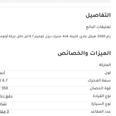
التفاصيل
تعليقات البائع
رام 5500، هيكل عادي، كابينة، 4x4، محرك ديزل كومينز 6.7 لتر، ناقل حركة أوتوماتيكي 8 سرعات
الميزات والخصائص
الماركة
ر
لون
أبي
سعة المحرك
6.7 ليتر
قوة الحصان
350 HP
نوع القيادة
دفع ربا
نوع السيارة
شاح
عدد المقاعد
3 مقاعد