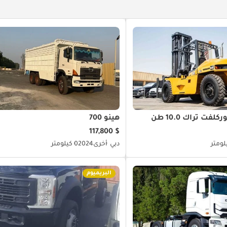
لفت تراك 10.0 طن
هينو 700
$ 117,800
دبي
أخرى
2024
0 كيلومتر
البريميوم