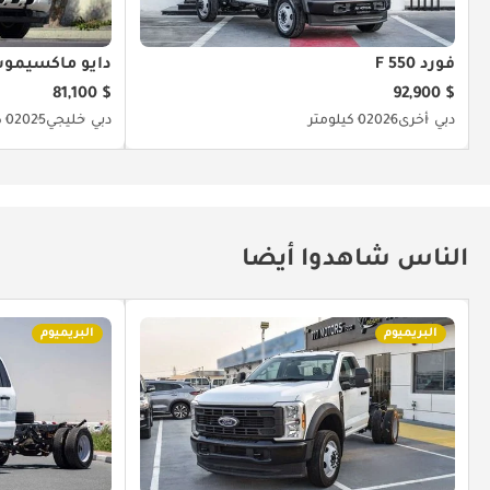
فورد F 550
دايو ماكسيمو
$ 81,100
$ 92,900
دبي
أخرى
2026
0 كيلومتر
دبي
خليجي
2025
0 كيلومتر
الناس شاهدوا أيضا
البريميوم
البريميوم