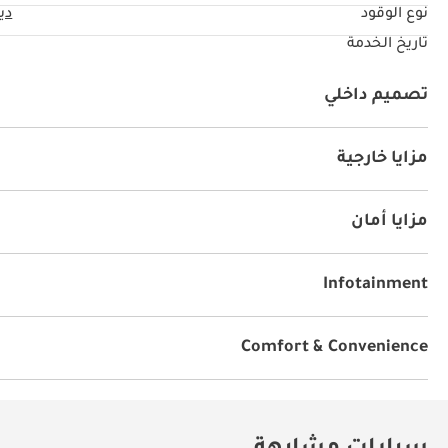
نوع الوقود
دي
تاريخ الخدمة
تصميم داخلي
يو أس بي
مزايا خارجية
مزودة للطرق الوعرة
عجلات عالية الأداء
دهان مميز
مزايا أمان
نظام المكابح المانعة للانغلاق ABS
وسائد هوائية
Infotainment
توصيل بلوتوث
Comfort & Convenience
مكيّف