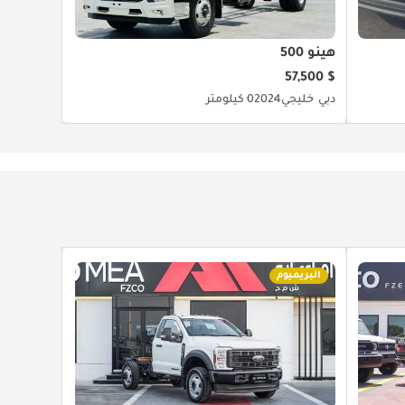
هينو 500
$ 57,500
دبي
خليجي
2024
0 كيلومتر
البريميوم