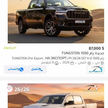
البريميوم
$ 87,000
جديدة رام 1500 TUNGSTEN
رام 1500 TUNGSTEN (For Export , НА ЭКСПОРТ) PY 26/26 SST H.O
دبي
خليجي
2026
0 كيلومتر
3.0TT GCC Без пробега
إتصل
واتساب