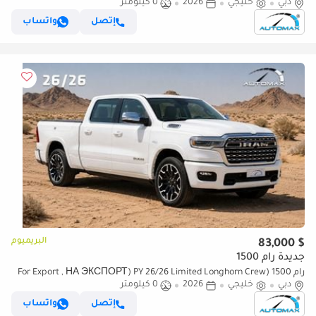
دبي
خليجي
2026
0 كيلومتر
Hurricane GCC 0Km Без пробега
إتصل
واتساب
البريميوم
$ 83,000
جديدة رام 1500
رام 1500 (For Export , НА ЭКСПОРТ) PY 26/26 Limited Longhorn Crew
دبي
خليجي
2026
0 كيلومتر
Cab eTorque V8 5.7L GCC Без пробега
إتصل
واتساب