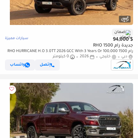
ضمان
سيارات مميزة
$ 94,000
جديدة رام 1500 RHO
رام 1500 RHO HURRICANE H.O 3.0TT 2026 GCC With 3 Years Or 100,000
دبي
Warranty
خليجي
2026
0 كيلومتر
إتصل
واتساب