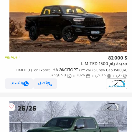
البريميوم
$ 82,000
جديدة رام 1500 LIMITED
رام 1500 LIMITED (For Export , НА ЭКСПОРТ) PY 26/26 Crew Cab
دبي
خليجي
2026
0 كيلومتر
Hurricane H.O 3.0TT GCC Без пробега
إتصل
واتساب