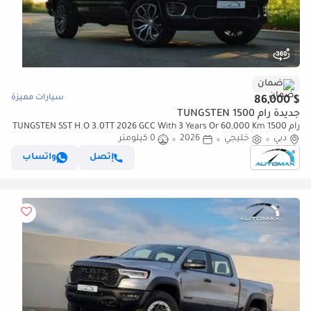
ضمان
سيارات مميزة
$ 86,000
جديدة رام 1500 TUNGSTEN
رام 1500 TUNGSTEN SST H.O 3.0TT 2026 GCC With 3 Years Or 60,000 Km
دبي
خليجي
Warranty @Official Dealer
2026
0 كيلومتر
إتصل
واتساب