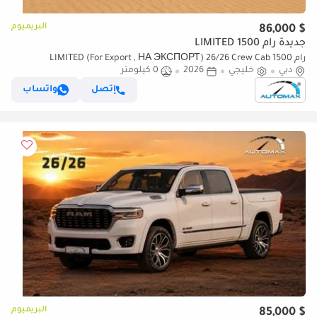
البريميوم
$ 86,000
جديدة رام 1500 LIMITED
رام 1500 LIMITED (For Export , НА ЭКСПОРТ) 26/26 Crew Cab
دبي
خليجي
2026
0 كيلومتر
Hurricane H.O 3.0TT GCC Без пробега
إتصل
واتساب
البريميوم
$ 85,000