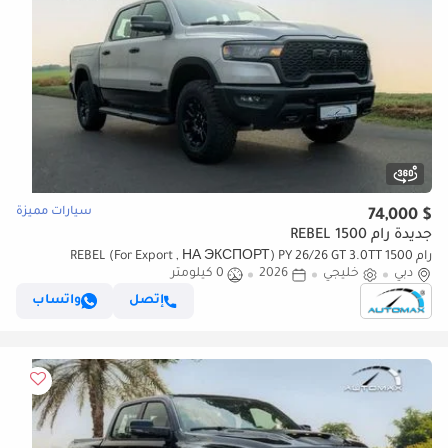
سيارات مميزة
$ 74,000
جديدة رام 1500 REBEL
رام 1500 REBEL (For Export , НА ЭКСПОРТ) PY 26/26 GT 3.0TT
دبي
خليجي
2026
0 كيلومتر
Hurricane GCC Без пробега
إتصل
واتساب