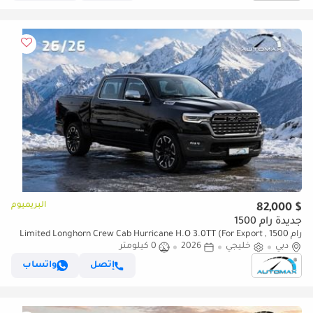
البريميوم
$ 82,000
جديدة رام 1500
رام 1500 Limited Longhorn Crew Cab Hurricane H.O 3.0TT (For Export ,
دبي
خليجي
2026
0 كيلومتر
НА ЭКСПОРТ) PY 26/26 Crew Cab Hurricane H.O 3.0TT GCC Без
пробега
إتصل
واتساب