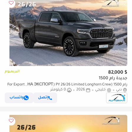
البريميوم
$ 82,000
جديدة رام 1500
رام 1500 (For Export , НА ЭКСПОРТ) PY 26/26 Limited Longhorn Crew
دبي
خليجي
2026
0 كيلومتر
Cab Hurricane H.O 3.0TT GCC Без пробега
إتصل
واتساب