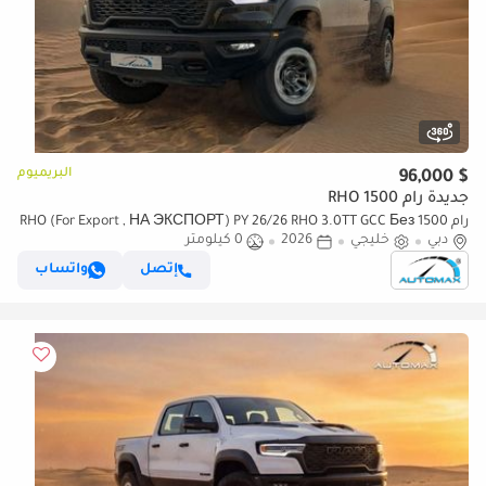
البريميوم
$ 96,000
جديدة رام 1500 RHO
رام 1500 RHO (For Export , НА ЭКСПОРТ) PY 26/26 RHO 3.0TT GCC Без
دبي
خليجي
2026
0 كيلومتر
пробега
إتصل
واتساب