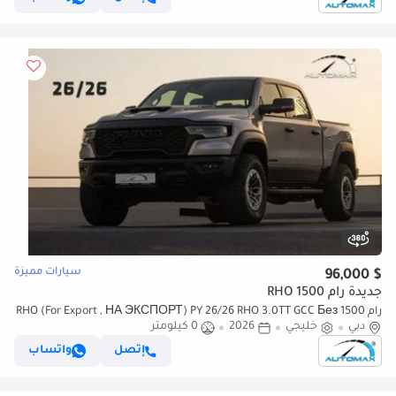
سيارات مميزة
$ 96,000
جديدة رام 1500 RHO
رام 1500 RHO (For Export , НА ЭКСПОРТ) PY 26/26 RHO 3.0TT GCC Без
دبي
خليجي
2026
0 كيلومتر
пробега
إتصل
واتساب