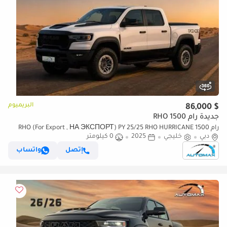
البريميوم
$ 86,000
جديدة رام 1500 RHO
رام 1500 RHO (For Export , НА ЭКСПОРТ) PY 25/25 RHO HURRICANE
دبي
خليجي
2025
0 كيلومتر
H.O 3.0TT GCC Без пробега
إتصل
واتساب