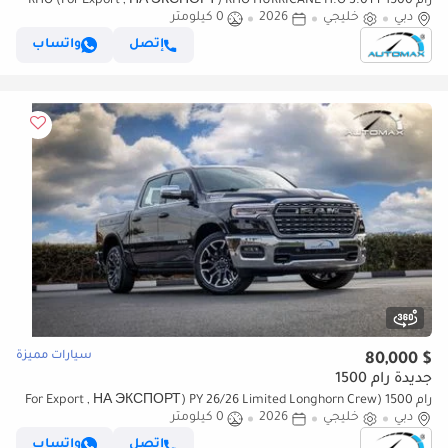
رام 1500 RHO (For Export , НА ЭКСПОРТ) RHO HURRICANE H.O 3.0TT
دبي
خليجي
2026
0 كيلومتر
2026 GCC Без пробега
إتصل
واتساب
سيارات مميزة
$ 80,000
جديدة رام 1500
رام 1500 (For Export , НА ЭКСПОРТ) PY 26/26 Limited Longhorn Crew
دبي
خليجي
2026
0 كيلومتر
Cab Hurricane H.O 3.0TT GCC 0Km Без пробега
إتصل
واتساب