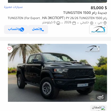
سيارات مميزة
$ 85,000
جديدة رام 1500 TUNGSTEN
رام 1500 TUNGSTEN (For Export , НА ЭКСПОРТ) PY 26/26 TUNGSTEN
دبي
خليجي
2026
0 كيلومتر
SST H.O 3.0TT GCC Без пробега
إتصل
واتساب
ضمان