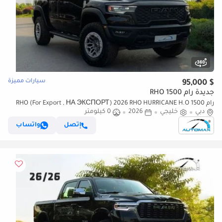
سيارات مميزة
$ 95,000
جديدة رام 1500 RHO
رام 1500 RHO (For Export , НА ЭКСПОРТ) 2026 RHO HURRICANE H.O
دبي
خليجي
2026
0 كيلومتر
3.0TT GCC Без пробега
إتصل
واتساب