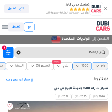
تطبيق دوبي كارز
افتح التطبيق
اعثر على سيارتك المثالية بسرعة أكبر
بع
تطبيق
الشحن إلى
الولايات المتحدة
3
رام 1500
جديدة
رام
1500
النوع
السعر ($)
السنة
دب
82 نتيجة
سيارات رام 1500 جديدة للبيع في دبي
(2)
2027
(13)
2025
(67)
2026