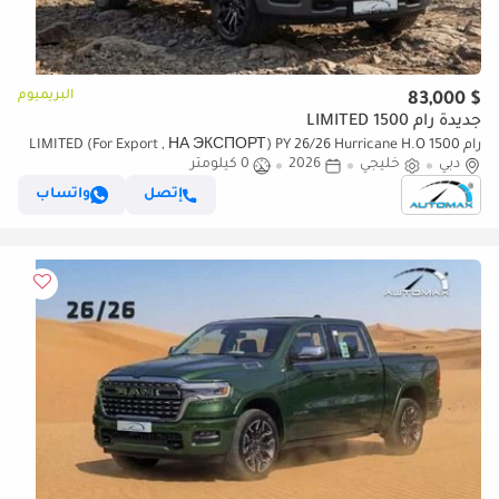
البريميوم
$ 83,000
جديدة رام 1500 LIMITED
رام 1500 LIMITED (For Export , НА ЭКСПОРТ) PY 26/26 Hurricane H.O
دبي
خليجي
2026
0 كيلومتر
3.0TT GCC Без пробега
إتصل
واتساب