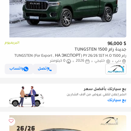
البريميوم
$ 96,000
جديدة رام 1500 TUNGSTEN
رام 1500 TUNGSTEN (For Export , НА ЭКСПОРТ) PY 26/26 SST H.O
دبي
خليجي
2026
0 كيلومتر
3.0TT GCC Без пробега
إتصل
واتساب
بع سيارتك بأفضل سعر
انشر إعلان لتلقي عروض من آلاف الشارين
بع سيارتك