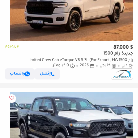
البريميوم
$ 87,000
جديدة رام 1500
رام 1500 Limited Crew Cab eTorque V8 5.7L (For Export , НА
دبي
خليجي
2026
0 كيلومتر
ЭКСПОРТ) PY 26/26 eTorque V8 5.7L GCC Без пробега
إتصل
واتساب