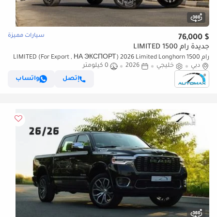
سيارات مميزة
$ 76,000
جديدة رام 1500 LIMITED
رام 1500 LIMITED (For Export , НА ЭКСПОРТ) 2026 Limited Longhorn
دبي
خليجي
2026
Crew Cab Hurricane H.O 3.0TT GCC
0 كيلومتر
إتصل
واتساب