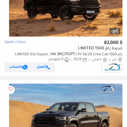
سيارات مميزة
$ 82,000
جديدة رام 1500 LIMITED
رام 1500 LIMITED (For Export , НА ЭКСПОРТ) PY 26/26 Crew Cab
دبي
خليجي
2026
0 كيلومتر
Hurricane H.O 3.0TT GCC Без пробега
إتصل
واتساب