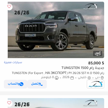
سيارات مميزة
$ 85,000
جديدة رام 1500 TUNGSTEN
رام 1500 TUNGSTEN (For Export , НА ЭКСПОРТ) PY 26/26 SST H.O
دبي
خليجي
2026
0 كيلومتر
3.0TT GCC Без пробега
إتصل
واتساب