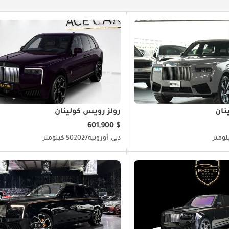
نان
رولز رويس كولينان
$ 601,900
دبي
أوروبية
2027
50 كيلومتر