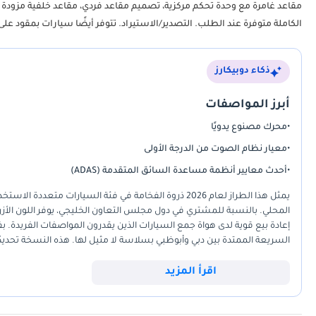
مقاعد غامرة مع وحدة تحكم مركزية، تصميم مقاعد فردي، مقاعد خلفية مزودة بخ
الكاملة متوفرة عند الطلب. التصدير/الاستيراد. تتوفر أيضًا سيارات بمقود عل
ذكاء دوبيكارز
أبرز المواصفات
•
محرك مصنوع يدويًا
•
معيار نظام الصوت من الدرجة الأولى
•
أحدث معايير أنظمة مساعدة السائق المتقدمة (ADAS)
يمثل هذا الطراز لعام 2026 ذروة الفخامة في فئة السي
المحلي. بالنسبة للمشتري في دول مجلس التعاون الخليجي، يوفر اللون الأزرق ا
السريعة الممتدة بين دبي وأبوظبي بسلاسة لا مثيل لها. هذه النسخة تحديدً
فاخر نادرًا ما يُرى في سيارات الوكلاء الإقليميين. أهم ما يميز هذه الفئة 
لأي مجموعة سيارات فاخرة. تتميز هذه السيارة بمستوى عالٍ من الحرفية ال
اقرأ المزيد
ضخم بالمقارنة.