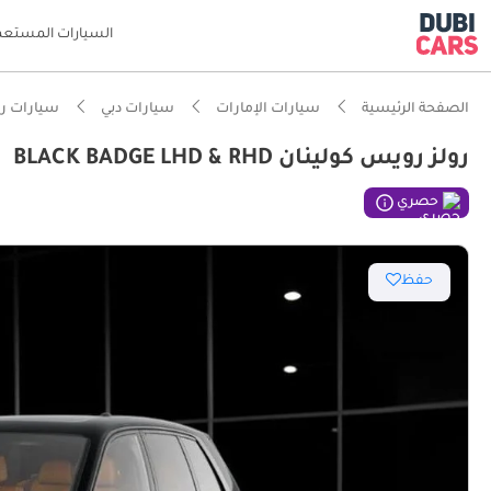
السيارات المستعم
الصفحة الرئيسية
سيارات الإمارات
سيارات دبي
سيارات ر
رولز رويس كولينان BLACK BADGE LHD & RHD
ذكاء دو
حصري
حفظ
محرك مص
معيار نظ
أحدث معا