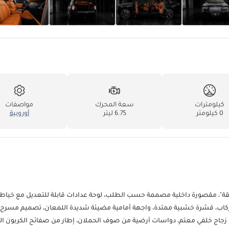
كيلومترات
سعة المحرك
مواصفات
0 كيلومتر
6.75 ليتر
أوروبية
 المتألقة"، مقصورة داخلية مصممة حسب الطلب، لوحة عدادات قابلة للتعديل مع خياطة
ئة محيط مقاعد الركاب، قشرة خشبية ممتدة، واجهة أمامية مضيئة شديدة اللمعان، تصميم مسرح
جاج خلفي معتم، دواسات أرضية من صوف الحملان، إطار من صفائح الكربون الت