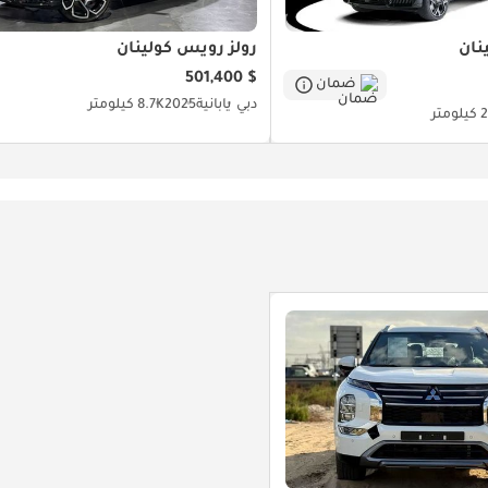
نان
رولز رويس كولينان
$ 501,400
ضمان
دبي
يابانية
2025
8.7K كيلومتر
متر