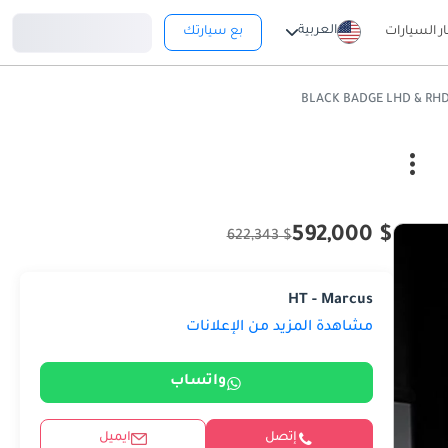
تسجيل دخول
العربية
ار السيارات
بع سيارتك
$ 592,000
$ 622,343
HT - Marcus
مشاهدة المزيد من الإعلانات
واتساب
إتصل
ايميل