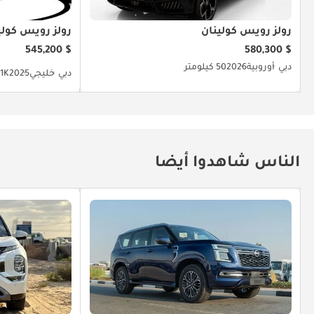
رولز رويس كولينان
رولز رويس كولي
$ 545,200
$ 580,300
دبي
أوروبية
2026
50 كيلومتر
دبي
خليجي
2025
21K كيلو
الناس شاهدوا أيضا