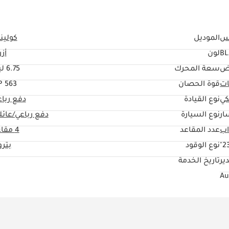
يس
الموديل
كولين
BL
لون
أز
ض
سعة المحرك
6.75 ليتر
ات
قوة الحصان
563 HP
كي
نوع القيادة
دفع ربا
ار
نوع السيارة
دفع رباعي/عائل
عدد المقاعد
4 مقاعد
23
نوع الوقود
بتر
ير
تاريخ الخدمة