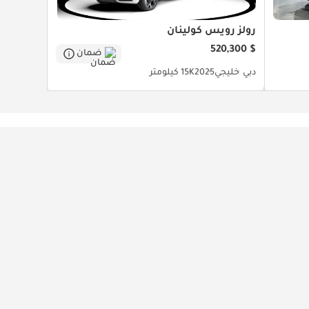
رولز رويس كولينان
$ 520,300
ضمان
دبي
خليجي
2025
15K كيلومتر