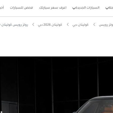
لة
السيارات الجديدة
اعرف سعر سيارتك
فحص للسيارات
أخب
ولز رويس
كولينان دبي
كولينان 2026 دبي
رولز رويس كولينان BLACK BADGE LHD & RHD
بيكارز
نوع يدويًا
ام الصوت من الدرجة الأولى
يير أنظمة مساعدة السائق المتقدمة (ADAS)