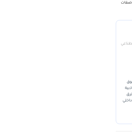
واصفات
صطناعي
سوق
ذبية
مع الطرق
داخلي
ّمة
نتاج