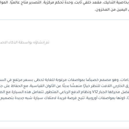
اصية التدليك، مقعد خلفي ثابت، وحدة تحكم مركزية. التصدير متاح عالميًا. الم
ى اليمين من المخزون.
تم إنشاؤه بواسطة الذكاء الا
ارات متعددة الاستخدامات، وهو مصمم خصيصًا بمواصفات مرغوبة للغاية تحظى بسعر مرتفع في ال
لخارجي اللافت للنظر خيارًا منعشًا بديلًا عن الألوان القياسية، مع الحفاظ على جا
إعادة بيع قوية لدى هواة جمع السيارات الذين يقدرون المواصفات الفريدة. بفضل محركها الجبار V12 ونظام الدفع الرباعي المتطور، تتعامل هذه السيارة 
ا، كونها بمواصفات أوروبية، تتيح فرصة فريدة لامتلاك سيارة شبه جديدة بتصميم 
بالنسبة للمشتري في الإمارات هو حضورها المميز وتفردها، مما يضمن بقاءها إضافة قي
مصممة خصيصًا، ما يجعل حتى أقرب منافسيها من السيارات الفاخرة تبدو وكأنها إ