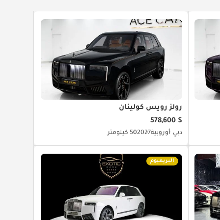
رولز رويس كولينان
$ 578,600
دبي
أوروبية
2027
50 كيلومتر
البريميوم