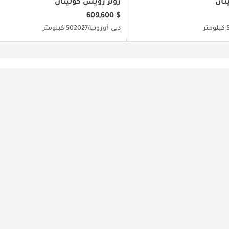
نان
رولز رويس كولينان
$ 609,600
متر
دبي
أوروبية
2027
50 كيلومتر