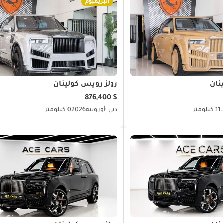
البريميوم
نان
رولز رويس كولينان
$ 876,400
كيلومتر
دبي
أوروبية
2026
0 كيلومتر