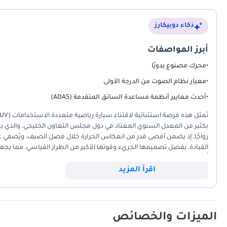
ذكاء دوبيكارز
أبرز المواصفات
•
محرك مصنوع يدويًا
•
معيار نظام الصوت من الدرجة الأولى
•
أحدث معايير أنظمة مساعدة السائق المتقدمة (ADAS)
رواجًا، إذ يضمن أقصى قدر من انعكاس الحرارة خلال فصل الصيف، ويُضفي عليها 
القيادة، بفضل تصميمها الجريء وقوتها الأكبر من الطراز القياسي، مما يجع
تُقدم مستوىً من الحرفية العالية التي تجعل حتى أقرب منافسيها تبدو وكأ
بين المواصفات الإقليمية وضمان سجل خدمة كامل من الشركة المصنعة في جم
اقرأ المزيد
تُوفر تجربة قيادة هادئة ومريحة، وتتعامل مع الطرق السريعة في المنطقة بثب
الميزات والخصائص