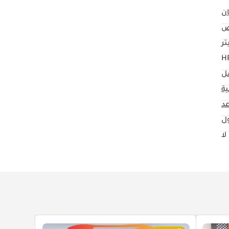
ان
ض
مل
ية
ول
لا