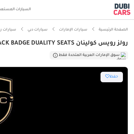
السيارات المستعم
الصفحة الرئيسية
سيارات الإمارات
سيارات دبي
سيارات ر
رولز رويس كولينان BLACK BADGE DUALITY SEATS
ذكاء دو
سوق الإمارات العربية المتحدة فقط
حفظ
محرك مص
معيار نظ
أحدث معا