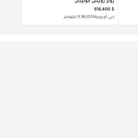
رولز رويس كولينان
$ 616,400
دبي
أوروبية
2025
9.9K كيلومتر