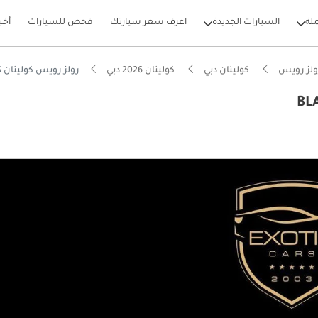
لة
السيارات الجديدة
اعرف سعر سيارتك
فحص للسيارات
أخب
ولز رويس
كولينان دبي
كولينان 2026 دبي
رولز رويس كولينان BLACK BADGE DUALITY SEATS
بيكارز
نوع يدويًا
ام الصوت من الدرجة الأولى
يير أنظمة مساعدة السائق المتقدمة (ADAS)