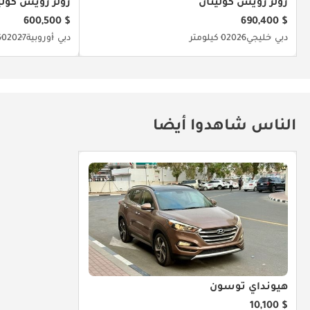
رولز رويس كولينان
رولز رويس كولي
$ 600,500
$ 690,400
دبي
خليجي
2026
0 كيلومتر
دبي
أوروبية
2027
50 كيلو
الناس شاهدوا أيضا
هيونداي توسون
$ 10,100