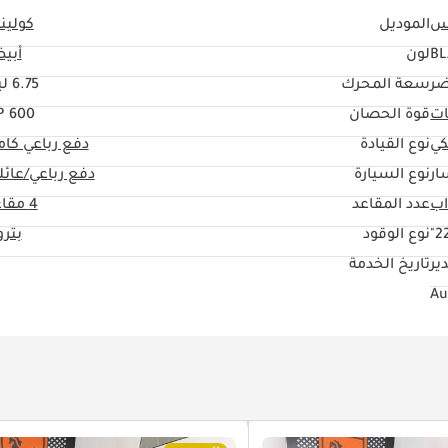
يس
الموديل
كولين
BL
لون
أبي
ضر
سعة المحرك
6.75 ليتر
ات
قوة الحصان
600 HP
كي
نوع القيادة
دفع رباعي كا
ار
نوع السيارة
دفع رباعي/عائل
عدد المقاعد
4 مقاعد
22
نوع الوقود
بتر
ير
تاريخ الخدمة