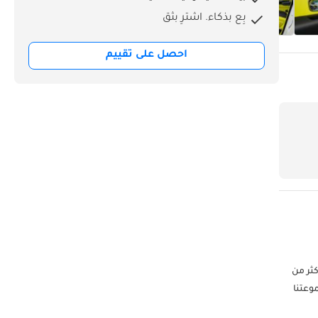
بِع بذكاء. اشترِ بثق
احصل على تقييم
فخر بتقديم أكثر من
موعتنا