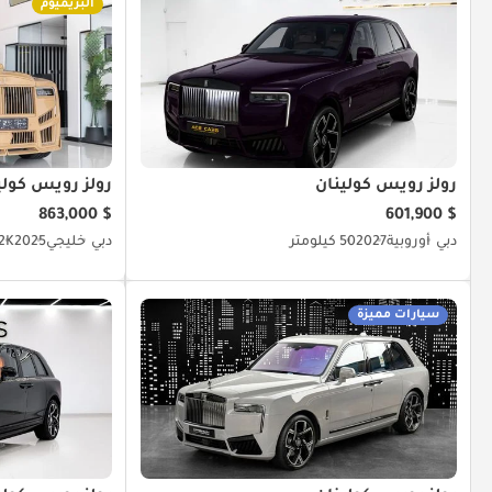
البريميوم
رولز رويس كولينان
رولز رويس كولي
$ 863,000
$ 601,900
دبي
أوروبية
2027
50 كيلومتر
دبي
خليجي
2025
11.2K 
سيارات مميزة