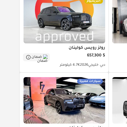
البريميوم
رولز رويس كولينان
$ 657,300
ضمان
دبي
خليجي
2026
4.7K كيلومتر
سيارات مميزة