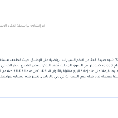
تم إنشاؤه بواسطة الذكاء الا
تُمثل هذه فرصة استثنائية لاقتناء سيارة رياضية متعددة الاستخدامات (SUV) شبه جديدة، تُعدّ من أفخم السيارات الرياضية على الإطلاق، حيث قطعت 
بكثير من المعدل السنوي المعتاد في دول مجلس التعاون الخليجي، والذي يبلغ 20,000 كيلومتر. في السوق المحلية، يُعتبر اللون الأبيض الناصع الخيار الخا
قيمة أعلى عند إعادة البيع مقارنةً بالألوان الداكنة. تُعزز هذه الفئة الخاصة من ت
لها مفضلة لدى هواة جمع السيارات في دبي والرياض. تتميز هذه السيارة بفرادتها،
نها سيارات إنتاج ضخم. بالنسبة للمشتري في دول مجلس التعاون الخليجي، فإن ال
يع أنحاء الشرق الأوسط، يجعلها استثمارًا آمنًا ومرموقًا على المدى الطويل. 
ات لا مثيل له.