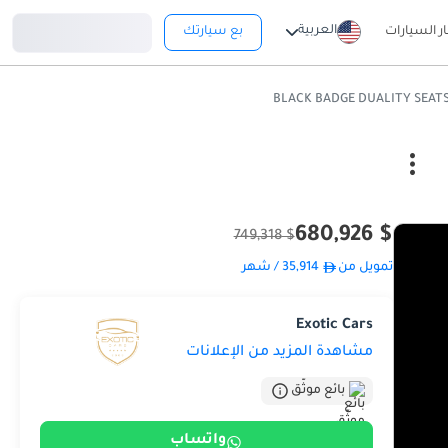
تسجيل دخول
العربية
ار السيارات
بع سيارتك
$ 680,926
$ 749,318
تمويل من
35,914
/ شهر
Exotic Cars
مشاهدة المزيد من الإعلانات
بائع موثّق
واتساب