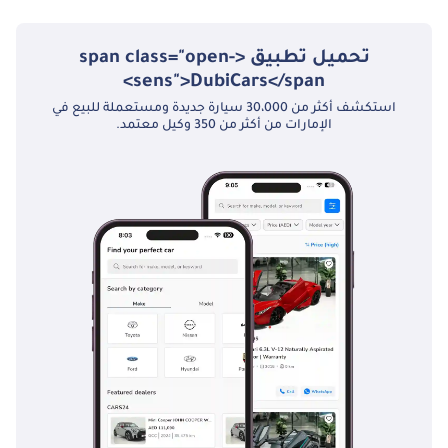
المساعدة في
التسجيل • أفضل
تحميل تطبيق <span class="open-
العروض محليًا ودوليًا
sens">DubiCars</span>
• تشكيلة واسعة من
السيارات • دعم عملية
استكشف أكثر من 30،000 سيارة جديدة ومستعملة للبيع في
الإمارات من أكثر من 350 وكيل معتمد.
التصدير -------------------
---------- ابقَ على
اتصال: • انستغرام |
فيسبوك | لينكد إن |
تويتر: @steerwellauto
-----------------------------
تحقق من المخزون
الحالي: • و -----------------
------------ ملاحظة:
الأسعار لا تشمل
ضريبة القيمة
المضافة بنسبة 5%.