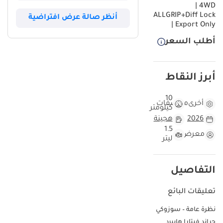
| 4WD
ALLGRIP+Diff Lock
أنظر صالة عرض افتراضية
| Export Only
أطلب السعر
أبرز النقاط
10
أخرى
مواصفات
كيلومتر
2026
هجينة
1.5
معرض
ليتر
التفاصيل
تعليقات البائع
نظرة عامة – سوزوكي
جراند فيتارا هايبرد