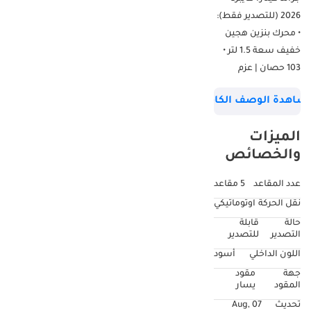
2026 (للتصدير فقط):
• محرك بنزين هجين
خفيف سعة 1.5 لتر •
103 حصان | عزم
دوران ١٣٨ نيوتن متر •
شاهدة الوصف الكامل
ناقل حركة أوتوماتيكي
بست سرعات مع
الميزات
مبدلات سرعة يدوية •
والخصائص
نظام دفع رباعي
ALLGRIP مع قفل
عدد المقاعد
5 مقاعد
تفاضلي ووضع تلقائي
نقل الحركة
اوتوماتيكي
• فتحة سقف
حالة
قابلة
بانورامية • كاميرا رؤية
التصدير
للتصدير
محيطية ٣٦٠ درجة •
اللون الداخلي
أسود
شاشة عرض رأسية
جهة
مقود
(HUD) • نظام صوتي
المقود
يسار
بشاشة لمس ٩
تحديث
07 Aug,