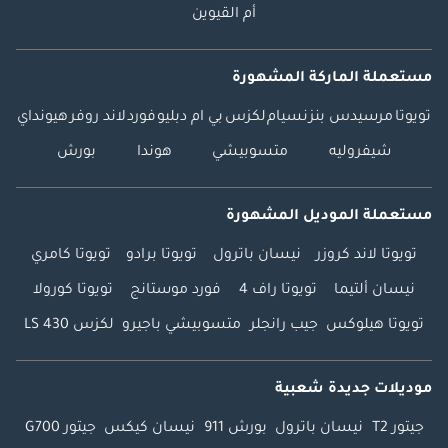
أم القيوين
مستعملة الماركة المشهورة
تويوتا
مرسيدس بنز
نسيام
لكزس
بي ام دبليو
فورد
لاند روفر
هيونداي
شيفروليه
متسوبيشي
هوندا
بورش
مستعملة الموديل المشهورة
تويوتا لاند كروزر
نيسان باترول
تويوتا برادو
تويوتا كامري
نيسان ألتيما
تويوتا راف 4
فورد موستانج
تويوتا كورولا
تويوتا هيلوكس
جيب رانجلر
متسوبيشي باجيرو
لكزس LS 430
موديلات جديدة شعبية
جيتور T2
نيسان باترول
بورش 911
نيسان كيكس
جيتور G700