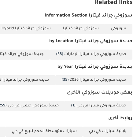
سيارة متوفرة •
Related links
خيارات شراء مرنة
سوزوكي جراند فيتارا Information Section
وأفضل أسعار
السوق • أقدم وأكثر
سوزوكي
سوزوكي جراند فيتارا
سوزوكي جراند فيتارا GL 1.5L Hybrid
وكلاء السيارات خبرة
في الإمارات العربية
جديدة سوزوكي جراند فيتارا by Location
المتحدة • شحن تصدير
جديدة سوزوكي جراند فيتارا الإمارات
(58)
جديدة سوزوكي جراند فيتار
عالمي ودعم مخصص
• تحديثات تفاعلية حول
جديدة سوزوكي جراند فيتارا by Year
عملية الشحن لعملاء
التصدير • مجموعة
جديدة سوزوكي جراند فيتارا 2026
(35)
جديدة سوزوكي جراند فيتارا 2025
واسعة من السيارات
بعض موديلات سوزوكي الأخرى
من سيارات السيدان
إلى الشاحنات
جديدة سوزوكي فيتارا في دبي
(1)
جديدة سوزوكي جيمني في دبي
(259)
والفانات والسيارات
الفاخرة --------------------
روابط أخرى
--------- خدماتنا: • خدمة
يابانية سيارات في دبي
سيارات متوسطة الحجم للبيع في دبي
ما بعد البيع •