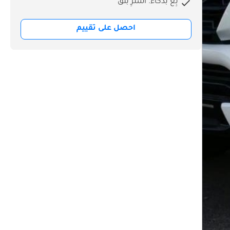
بِع بذكاء. اشترِ بثق
احصل على تقييم