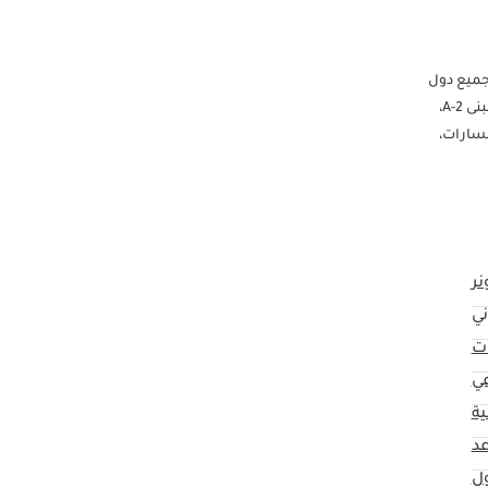
شحن إلى جميع دول
العالم. - نوفر خدمة تركيب جميع أنواع الإكسسوارات حسب طلب العميل. - جميع سياراتنا المصدرة معفاة من الضرائب. موقعنا: نوبيا كارز FZCO، رقم 311-i، مبنى A-2،
كتبوا: "نوبيا كارز FZCO". لمزيد من الاستفسارات،
نر
ني
ت
عي
ية
ول