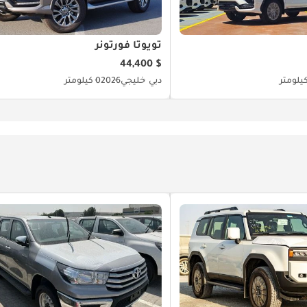
تويوتا فورتونر
$ 44,400
دبي
خليجي
2026
0 كيلومتر