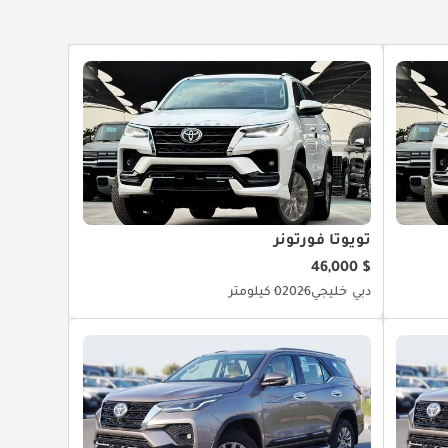
تويوتا فورتونر
$ 46,000
دبي
خليجي
2026
0 كيلومتر