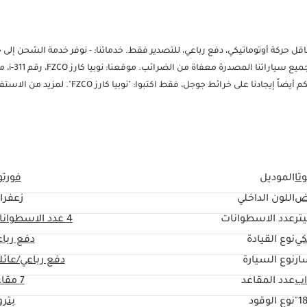
ورتشنر SR5 موديل 2026، 7 مقاعد، محرك بنزين 4 سلندر سعة 2.7 لتر، ناقل حركة أوتوماتيكي، دفع رباعي، للتصدير فقط. خدماتنا: - نوفر خدمة ال
مجمع دبي الرقمي، واحة دبي للسيليكون، دبي - الإمارات العربية المتحدة. يمكنكم أيضاً إيجادنا على خرائط جوجل، فقط ا
تا
الموديل
فورتو
ض
اللون الداخلي
زعفرا
عدد الاسطوانات
4
عدد الاسطوانا
كي
نوع القيادة
دفع ربا
ار
نوع السيارة
دفع رباعي/عائل
عدد المقاعد
7 مقاعد
18
نوع الوقود
بتر