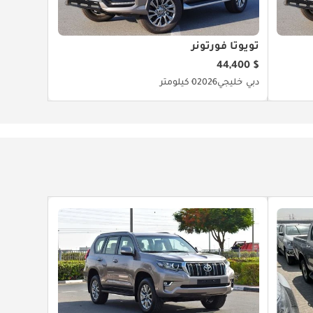
تويوتا فورتونر
$ 44,400
دبي
خليجي
2026
0 كيلومتر