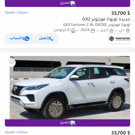
حصري
سيارات مميزة
$ 33,700
جديدة تويوتا فورتونر GX2
تويوتا فورتونر GX2 fortuner 2.4L DIESEL
دبي
أخرى
2024
0 كيلومتر
إتصل
واتساب
حصري
سيارات مميزة
$ 33,700