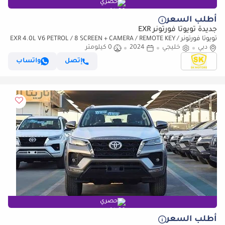
حصري
أطلب السعر
جديدة تويوتا فورتونر EXR
تويوتا فورتونر EXR 4.0L V6 PETROL / 8 SCREEN + CAMERA / REMOTE KEY /
دبي
خليجي
REAR A/C (CODE # FP40VXB)
2024
0 كيلومتر
إتصل
واتساب
حصري
أطلب السعر