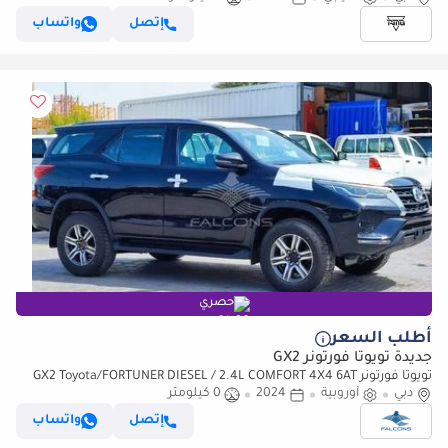
إتصل
واتساب
حصري
أطلب السعر
جديدة تويوتا فورتونر GX2
تويوتا فورتونر GX2 Toyota/FORTUNER DIESEL / 2.4L COMFORT 4X4 6AT
دبي
(للتصدير فقط)
أوروبية
2024
0 كيلومتر
إتصل
واتساب