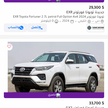
$ 29,300
جديدة تويوتا فورتونر EXR
تويوتا فورتونر EXR Toyota Fortuner 2.7L petrol Full Option 4x4 2024
دبي
خليجي
2024
0 كيلومتر
إتصل
واتساب
حصري
$ 33,700