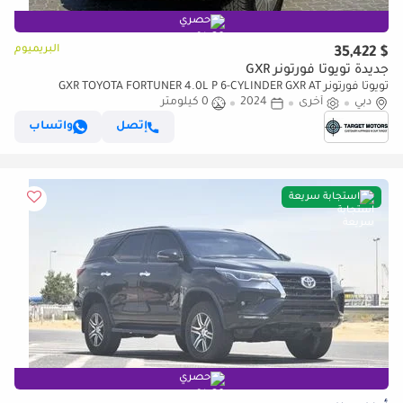
حصري
البريميوم
$ 35,422
جديدة تويوتا فورتونر GXR
تويوتا فورتونر GXR TOYOTA FORTUNER 4.0L P 6-CYLINDER GXR AT
دبي
2024MY
أخرى
2024
0 كيلومتر
إتصل
واتساب
استجابة سريعة
حصري