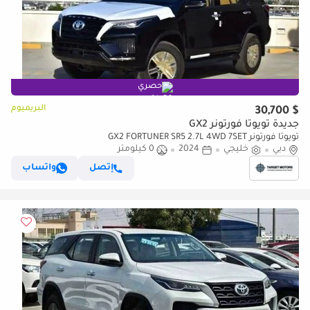
حصري
البريميوم
$ 30,700
جديدة تويوتا فورتونر GX2
تويوتا فورتونر GX2 FORTUNER SR5 2.7L 4WD 7SET
دبي
خليجي
2024
0 كيلومتر
إتصل
واتساب