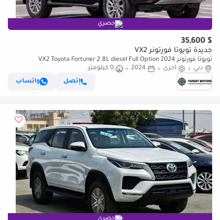
حصري
$ 35,600
جديدة تويوتا فورتونر VX2
تويوتا فورتونر VX2 Toyota Fortuner 2.8L diesel Full Option 2024
دبي
أخرى
2024
0 كيلومتر
إتصل
واتساب
حصري