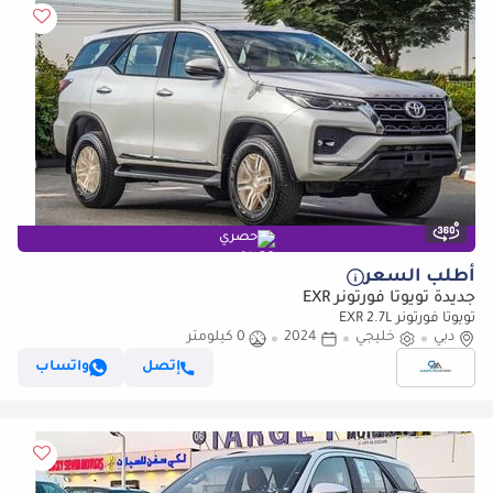
حصري
أطلب السعر
جديدة تويوتا فورتونر EXR
تويوتا فورتونر EXR 2.7L
دبي
خليجي
2024
0 كيلومتر
إتصل
واتساب