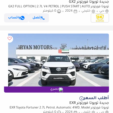
جديدة تويوتا فورتونر GX2
تويوتا فورتونر GX2 FULL OPTION | 2.7L V4 PETROL | PUSH START | AUTO
دبي
A/C | DVD + CAMERA | 4X4 (CODE # 69088)
خليجي
2024
0 كيلومتر
إتصل
واتساب
حصري
أطلب السعر
جديدة تويوتا فورتونر EXR
تويوتا فورتونر EXR Toyota Fortuner 2.7L Petrol, Automatic 4WD, Model
دبي
2024, Color White
خليجي
2024
0 كيلومتر