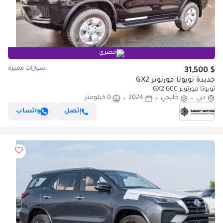
حصري
سيارات مميزة
$ 31,500
جديدة تويوتا فورتونر GX2
تويوتا فورتونر GX2 GCC
دبي
خليجي
2024
0 كيلومتر
إتصل
واتساب