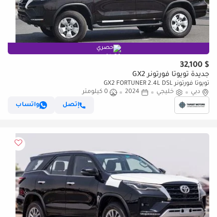
حصري
$ 32,100
جديدة تويوتا فورتونر GX2
تويوتا فورتونر GX2 FORTUNER 2.4L DSL
دبي
خليجي
2024
0 كيلومتر
إتصل
واتساب