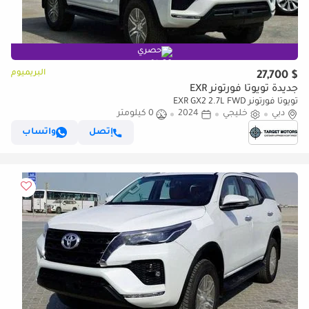
حصري
البريميوم
$ 27,700
جديدة تويوتا فورتونر EXR
تويوتا فورتونر EXR GX2 2.7L FWD
دبي
خليجي
2024
0 كيلومتر
إتصل
واتساب