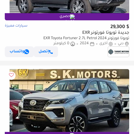
حصري
سيارات مميزة
$ 29,300
جديدة تويوتا فورتونر EXR
تويوتا فورتونر EXR Toyota Fortuner 2.7L Petrol 2024
دبي
أخرى
2024
0 كيلومتر
إتصل
واتساب