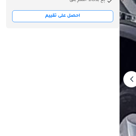
بِع بذكاء. اشترِ بثق
احصل على تقييم