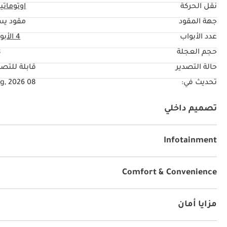
نقل الحركة
اوتوماتي
جهة المقود
مقود يس
عدد الأبواب
4 الأبواب
حجم العجلة
"
حالة التصدير
قابلة للتصد
تحديث في:
08 Aug, 2026
تصميم داخلي
نظام آي يو أكس
راديو
يو أس بي
Infotainment
توصيل بلوتوث
Comfort & Convenience
أقفال أبواب كهربائية
نوافذ كهربائية
راحة الذراع
مكيّ
مزايا أمان
دفع رباعي
نظام المكابح المانعة للانغلاق ABS
أنوار ليد 