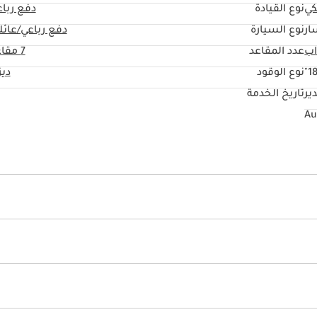
كي
نوع القيادة
دفع ربا
ار
نوع السيارة
دفع رباعي/عائل
عدد المقاعد
7 مقاعد
18
نوع الوقود
دي
ير
تاريخ الخدمة
ف
أمامية
نظام التحكم بالانزلاق
قفل سلامة الأطفال