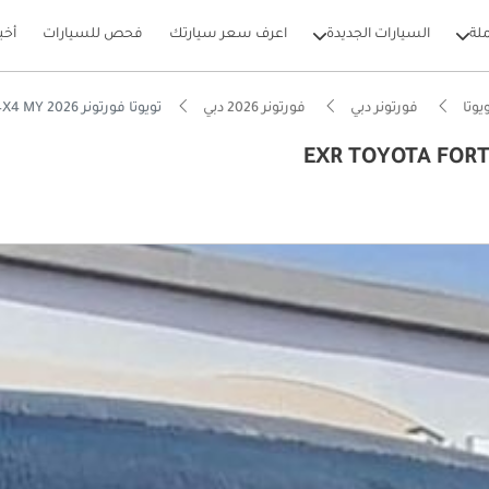
لة
السيارات الجديدة
اعرف سعر سيارتك
فحص للسيارات
أخب
يوتا
فورتونر دبي
فورتونر 2026 دبي
تويوتا فورتونر EXR TOYOTA FORTUNER 2.4L DIESEL 4X4 MY 2026
بيكارز
يصًا للطرق الوعرة
ل استهلاك في فئته
 5 نجوم من NCAP