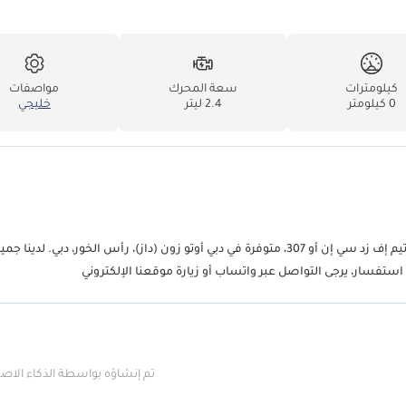
كيلومترات
سعة المحرك
مواصفات
0 كيلومتر
2.4 ليتر
خليجي
تويوتا فورتشنر 2.4 لتر ديزل دفع رباعي موديل 2026، من شركة سويس جروب تيم إف زد سي إن أو 307، متوفرة في دبي أوتو زون (داز)، رأس الخور، دبي. 
 استفسار، يرجى التواصل عبر واتساب أو زيارة موقعنا الإلكتروني
تم إنشاؤه بواسطة الذكاء الا