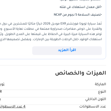
•
أقل معدل استهلاك في فئته
•
تصنيف السلامة 5 نجوم من NCAP
تُعدّ سيارة تويوتا فورتشنر EXR موديل 2026 
والقدرة على خوض مغامرات صحراوية ممتعة في عطلات نهاية الأسبوع. وباعتبارها
استهلاك الوقود خلال الرحلات الطويلة بين الإمارات. وبفضل تصميمها الذ
مناخ وتضاريس الخليج الفريدة. بالنسبة للمشتري الذي يبحث عن سيارة عائلي
هذه النسخة المخصصة لدول مجلس التعاون الخليجي والتي تعمل بالديزل خيارً
اقرأ المزيد
للحرارة الشديدة وظروف القيادة المتنوعة في الشرق الأوسط.
الميزات والخصائص
الماركة
تويو
النوع
R
اللون الداخلي
ب
عدد الاسطوانات
4
عدد الاسطوان