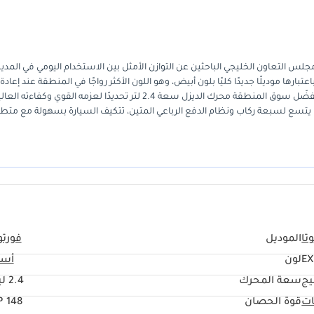
خيارًا مثاليًا للمشترين في دول مجلس التعاون الخليجي الباحثين عن التوازن الأمثل بين الاستخدام اليومي في المدي
 موديلًا جديدًا كليًا بلون أبيض، وهو اللون الأكثر رواجًا في المنطقة عند إعادة ا
توفر هذه السيارة ميزة كبيرة في الحفاظ على قيمتها على المدى الطويل. ويُفضّل سوق المنطقة محرك الديزل سعة 2.4 لتر تحديدًا لعزمه القوي
ي يتسع لسبعة ركاب ونظام الدفع الرباعي المتين، تتكيف السيارة بسهولة مع متط
ة موثوقة وقادرة على السير في أي مكان، والتي ستحافظ على قيمتها عند الترقية، 
ا استراتيجيًا. فمزيجها من البساطة الميكانيكية والميزات الحديثة يجعلها مثالية
تا
الموديل
فورتو
EX
لون
أسو
يج
سعة المحرك
2.4 ليتر
ات
قوة الحصان
148 HP