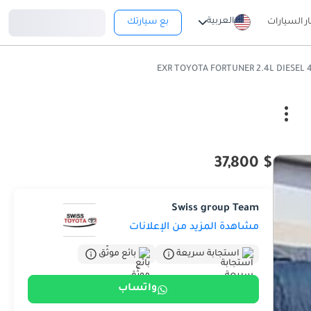
تسجيل دخول
العربية
ار السيارات
بع سيارتك
$ 37,800
Swiss group Team
مشاهدة المزيد من الإعلانات
استجابة سريعة
بائع موثّق
واتساب