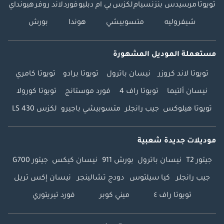
تويوتا
مرسيدس بنز
نسيام
لكزس
بي ام دبليو
فورد
لاند روفر
هيونداي
شيفروليه
متسوبيشي
هوندا
بورش
مستعملة الموديل المشهورة
تويوتا لاند كروزر
نيسان باترول
تويوتا برادو
تويوتا كامري
نيسان ألتيما
تويوتا راف 4
فورد موستانج
تويوتا كورولا
تويوتا هيلوكس
جيب رانجلر
متسوبيشي باجيرو
لكزس LS 430
موديلات جديدة شعبية
جيتور T2
نيسان باترول
بورش 911
نيسان كيكس
جيتور G700
جيب رانجلر
كيا سيلتوس
دودج تشالينجر
نيسان إكس تريل
تويوتا راف ٤
ميني كوبر
فورد تيريتوري