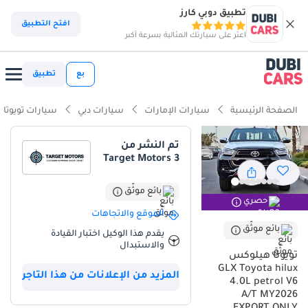
تطبيق دوبي كارز
ذكاء دوبي كارز
افتح التطبيق
اعثر على سيارتك المثالية بسرعة أكبر
ذكاء دوبيكارز
بع
تطبيق
أبرز المواصفات
الصفحة الرئيسية
سيارات الإمارات
سيارات دبي
سيارات تويوتا
قدرة استثنائية على الطرق الوعرة
تم النشر من
Target Motors 3
أدنى معدل استهلاك للقيمة في فئته
سعة القطر الرائدة في الفئة
بائع موثّق
حصري
الموقع والاتجاهات
ملخص
بائع موثّق
يقدم هذا الوكيل اختبار القيادة
والاستبدال
تعتبر Toyota Hilux GLX موديل 2026 الخيار الأول والأنسب في السوق
تويوتا هيلوكس
الخليجي بفضل سمعتها الأسطورية في المتانة واعتماديتها التي لا
GLX Toyota hilux
المزيد من الإعلانات من هذا التاجر
تضاهى. تأتي هذه النسخة بمحرك 4.0L المكون من 6 أسطوانات، مما
4.0L petrol V6
يمنحها تفوقاً واضحاً على المنافسين في القوة والعزم، سواء كنت
A/T MY2026
تستخدمها كسيارة أعمال شاقة أو للرحلات العائلية في عطلات نهاية