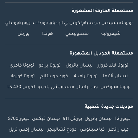
مستعملة الماركة المشهورة
تويوتا
مرسيدس بنز
نسيام
لكزس
بي ام دبليو
فورد
لاند روفر
هيونداي
شيفروليه
متسوبيشي
هوندا
بورش
مستعملة الموديل المشهورة
تويوتا لاند كروزر
نيسان باترول
تويوتا برادو
تويوتا كامري
نيسان ألتيما
تويوتا راف 4
فورد موستانج
تويوتا كورولا
تويوتا هيلوكس
جيب رانجلر
متسوبيشي باجيرو
لكزس LS 430
موديلات جديدة شعبية
جيتور T2
نيسان باترول
بورش 911
نيسان كيكس
جيتور G700
جيب رانجلر
كيا سيلتوس
دودج تشالينجر
نيسان إكس تريل