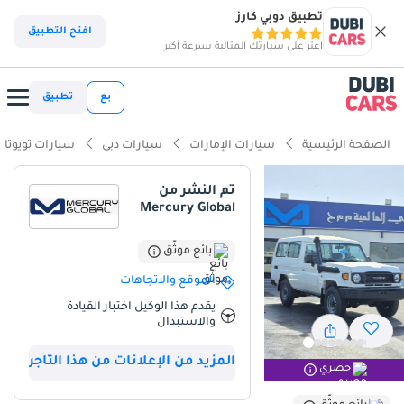
تطبيق دوبي كارز
ذكاء دوبي كارز
افتح التطبيق
اعثر على سيارتك المثالية بسرعة أكبر
ذكاء دوبيكارز
بع
تطبيق
أبرز المواصفات
الصفحة الرئيسية
سيارات الإمارات
سيارات دبي
سيارات تويوتا
مصمم خصيصًا للطرق الوعرة
تم النشر من
Mercury Global
أقل معدل استهلاك في فئته
أعلى خلوص أرضي في فئته
بائع موثّق
الموقع والاتجاهات
ملخص
يقدم هذا الوكيل اختبار القيادة
والاستبدال
يمثل هذا الإصدار الأحدث من سيارة العمل الشاقة الأكثر موثوقية في
الصناعة فرصةً فريدةً لمن يبحثون عن سيارة جديدة كلياً تتمتع بموثوقية
المزيد من الإعلانات من هذا التاجر
أسطورية. وباعتبارها طرازاً بمواصفات دول مجلس التعاون الخليجي،
حصري
ومطلية باللون الأبيض المرغوب، فهي مثالية لمناخ المنطقة وتوفر أعلى
قيمة إعادة بيع ممكنة في السوق المحلي. إن الجمع بين محرك V6 القوي