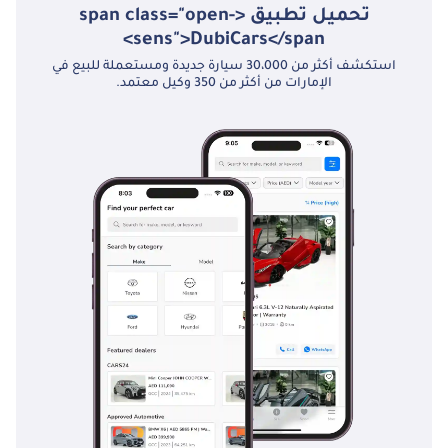
تحميل تطبيق <span class="open-
الخلاصة
sens">DubiCars</span>
للمشتري الذي يبحث عن سيارة تدوم طويلاً، تُعدّ لاند كروزر 70 موديل 2026
استكشف أكثر من 30،000 سيارة جديدة ومستعملة للبيع في
الخيار الأمثل. فهي تجمع بين قدرات لاند كروزر 78 الأسطورية وراحة البال
الإمارات من أكثر من 350 وكيل معتمد.
التي يوفرها طراز جديد بمواصفات دول مجلس التعاون الخليجي، مما
يجعلها استثماراً مضموناً للعمل أو الترفيه.
تم إنشاء هذه الإحصاءات بواسطة الذكاء الاصطناعي اعتماداً على بيانات
خبراء السوق. يُرجى دائماً فحص السيارة قبل الشراء.