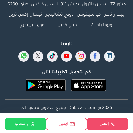
جيتور T2
نيسان باترول
بورش 911
نيسان كيكس
جيتور G700
جيب رانجلر
كيا سيلتوس
دودج تشالينجر
نيسان إكس تريل
تويوتا راف ٤
ميني كوبر
فورد تيريتوري
تابعنا
قم بتحميل تطبيقنا الآن
Dubicars.com @ 2026. جميع الحقوق محفوظة.
العنوان: 2114 ، برج شذى ، المدينة الإعلامية ، دبي ، الإمارات
إتصل
ايميل
واتساب