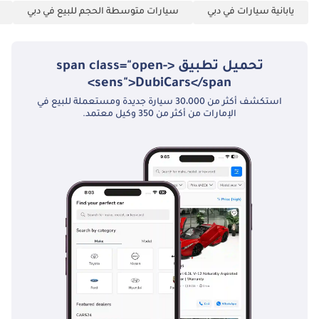
تم إنشاء هذه الإحصاءات بواسطة الذكاء الاصطناعي اعتماداً على بيانات
يابانية سيارات في دبي
سيارات متوسطة الحجم للبيع في دبي
خبراء السوق. يُرجى دائماً فحص السيارة قبل الشراء.
تحميل تطبيق <span class="open-
sens">DubiCars</span>
استكشف أكثر من 30،000 سيارة جديدة ومستعملة للبيع في
الإمارات من أكثر من 350 وكيل معتمد.