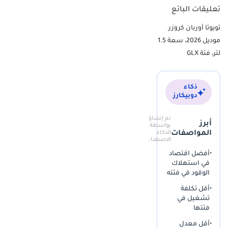
استخدامًا مكثفًا قريبًا، لذا فإن اقتناء سيارة بمسافة مقطوعة حديثة
تعليقات البائع
يضمن لك أن تكون من أوائل من يختبرون دورة حياتها كاملة. يُعد اللون
تويوتا أوربان كروزر
الرمادي المعدني مرغوبًا فيه بشكل خاص في أسواق محلية مثل دبي
والرياض، لأنه يخفي غبار الصحراء بشكل أفضل بكثير من الألوان الداكنة، مع
موديل 2026، سعة 1.5
الحفاظ على مظهر رسمي وأنيق. كما أن اختيار طراز 2026 في هذه المرحلة
لتر، فئة GLX
المبكرة من دورة الإنتاج يضمن بقاء تصميم السيارة عصريًا لسنوات عديدة
قادمة. يتيح هذا العرض للمشتري اقتناء أحدث إصدار من هذا الطراز دون
التأخيرات المعتادة المرتبطة بتسجيل السيارات الجديدة.
ذكاء
دوبيكارز
GLX مقابل الفئات الأقل
تم إنشاؤه
يُحوّل اختيار فئة GLX سيارة Urban Cruiser من سيارة تنقلات يومية عادية
أبرز
بواسطة
إلى سيارة رياضية متعددة الاستخدامات (SUV) غنية بالميزات تُنافس
المواصفات
الذكاء
الاصطناعي
العديد من السيارات الأوروبية الفاخرة من حيث الراحة اليومية. على عكس
•
أفضل اقتصاد
الفئات الأقل، تتميز GLX بنظام كاميرا عالي الدقة بزاوية 360 درجة، وهو أداة
في استهلاك
أساسية للتنقل في مواقف السيارات الضيقة في مراكز التسوق المزدحمة
الوقود في فئته
والأبراج السكنية في دول مجلس التعاون الخليجي. أما من الداخل، فتُوفر
لك تجربة معلومات وترفيه مُحسّنة بشكل ملحوظ مع شاشة لمس أكبر
•
أقل تكلفة
تشغيل في
حجمًا (9 بوصات) وشاشة عرض رأسية فاخرة تعرض المعلومات المهمة
فئتها
على الزجاج الأمامي. كما تُضيف هذه الفئة شحنًا لاسلكيًا للهواتف الذكية
وإضاءة داخلية محيطية، مما يُضفي جوًا أكثر أناقة داخل المقصورة أثناء
•
أقل معدل