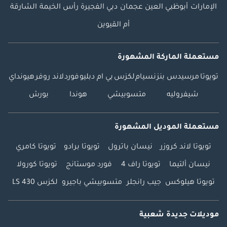
الإمارات
أبوظبي
العين
عجمان
دبي
الفجيرة
رأس الخيمة
الشارقة
أم القيوين
مستعملة الماركة المشهورة
تويوتا
مرسيدس بنز
نسيام
لكزس
بي ام دبليو
فورد
لاند روفر
هيونداي
شيفروليه
متسوبيشي
هوندا
بورش
مستعملة الموديل المشهورة
تويوتا لاند كروزر
نيسان باترول
تويوتا برادو
تويوتا كامري
نيسان ألتيما
تويوتا راف 4
فورد موستانج
تويوتا كورولا
تويوتا هيلوكس
جيب رانجلر
متسوبيشي باجيرو
لكزس LS 430
موديلات جديدة شعبية