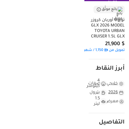
الخارجي خياراً استراتيجياً في سوق دول مجلس التعاون الخليجي، حيث يتميز
بائع موثّق
بخصائص ممتازة في عكس الحرارة مع الحفاظ على قيمة إعادة بيع عالية
بفضل شعبيته بين مشتري السيارات المستعملة. صُمم محركها سعة
تويوتا أوربان كروزر
1.5 لتر خصيصاً لتحقيق الكفاءة، مما يجعلها واحدة من أكثر سيارات
GLX 2026 MODEL
TOYOTA URBAN
الكروس أوفر اقتصاديةً في المنطقة اليوم. بالنسبة للمشتري في الإمارات
CRUISER 1.5L GLX
العربية المتحدة أو دول مجلس التعاون الخليجي عموماً، تكمن الميزة
$ 21,900
الأساسية في الجمع بين موثوقية تويوتا الأسطورية وأحدث التصاميم
والتقنيات المتوفرة في هذه الفئة. تُحقق هذه السيارة توازناً مثالياً بين
تمويل من
1,150
/ شهر
الحاجة إلى سيارة عصرية متطورة للاستخدام اليومي والأمان المالي طويل
الأجل الذي تُوفره أقوى علامة تجارية للسيارات في المنطقة.
أبرز النقاط
هذه السيارة مقابل سيارات أخرى من طراز Urban Cruiser
لعام 2026
4
خليجي
مواصفات
كيلومتر
بمسافة مقطوعة لا تتجاوز 4 كيلومترات، تتمتع هذه السيارة بحالة ممتازة
2026
بترول
كأنها جديدة تمامًا، وهي من أوائل طرازات 2026 المتوفرة في سوق
1.5
معرض
السيارات المستعملة. في دول مجلس التعاون الخليجي، حيث يصل
ليتر
متوسط المسافة المقطوعة سنويًا إلى 25,000 كيلومتر، فإن بدء رحلة
امتلاكك للسيارة من الصفر يمنحك ميزة كبيرة، سواءً من حيث سلامة
المحرك على المدى الطويل أو من حيث إمكانية إعادة بيعها مستقبلًا.
التفاصيل
معظم سيارات الكروس أوفر المخصصة للمدن من هذا العام ستشهد