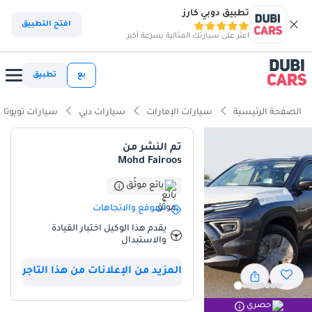
تطبيق دوبي كارز
ذكاء دوبي كارز
افتح التطبيق
اعثر على سيارتك المثالية بسرعة أكبر
ذكاء دوبيكارز
بع
تطبيق
أبرز المواصفات
الصفحة الرئيسية
سيارات الإمارات
سيارات دبي
سيارات تويوتا
أفضل اقتصاد في استهلاك الوقود في فئته
تم النشر من
Mohd Fairoos
أقل تكلفة تشغيل في فئتها
بائع موثّق
أقل معدل استهلاك في فئته
الموقع والاتجاهات
ملخص
يقدم هذا الوكيل اختبار القيادة
والاستبدال
تُمثل سيارة Urban Cruiser GLX الجديدة كلياً فرصة نادرة لامتلاك طراز
2026 بعد استلامها مباشرةً، مما يُغنيك عن الانتظار الطويل في صالات
المزيد من الإعلانات من هذا التاجر
العرض. وباعتبارها الفئة الفاخرة GLX، تُقدم هذه السيارة تصميماً داخلياً
وخارجياً أكثر أناقةً وفخامةً مقارنةً بالطرازات الأساسية، مما يجعلها خياراً
حصري
مثالياً للتنقلات اليومية في المدينة أو للاستخدام العائلي. يُعد اللون الرمادي