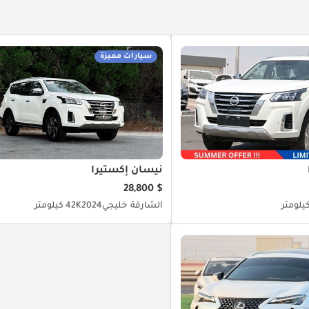
سيارات مميزة
نيسان إكستيرا
$ 28,800
الشارقة
خليجي
2024
42K كيلومتر