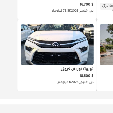
$ 16,700
ان
دبي
خليجي
2023
78.5K كيلومتر
تويوتا أوربان كروزر
$ 18,600
دبي
خليجي
2026
0 كيلومتر