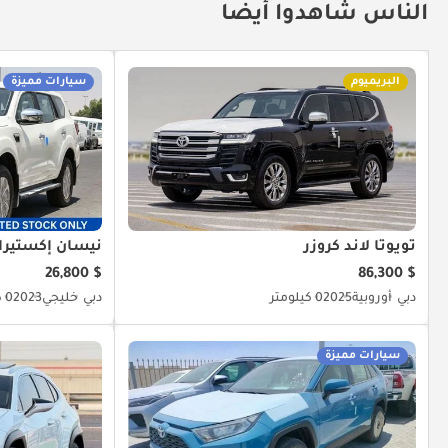
الناس شاهدوا أيضا
البريميوم
سيارات مميزة
تويوتا لاند كروزر
نيسان إكستيرا
$ 26,800
$ 86,300
دبي
أوروبية
2025
0 كيلومتر
دبي
خليجي
2023
0 كيلومتر
سيارات مميزة