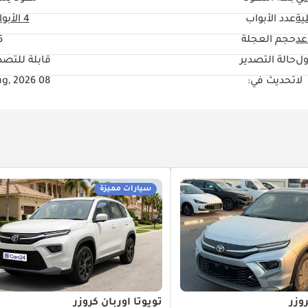
ية
عدد الأبواب
4 الأبواب
حجم العجلة
"
ول
حالة التصدير
قابلة للتصد
لا
تحديث في:
08 Aug, 2026
سيارات مميزة
وزر
تويوتا أوربان كروزر