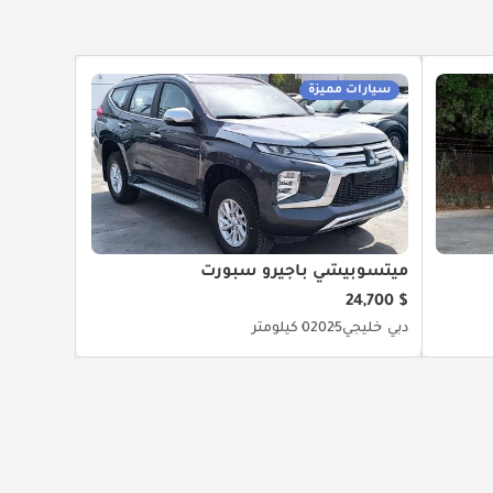
سيارات مميزة
ميتسوبيشي باجيرو سبورت
$ 24,700
دبي
خليجي
2025
0 كيلومتر