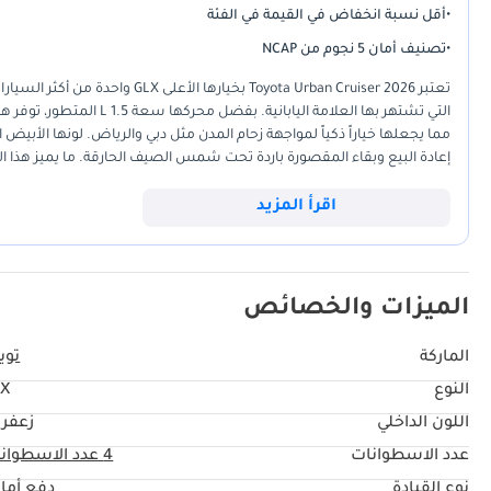
•
أقل نسبة انخفاض في القيمة في الفئة
•
تصنيف أمان 5 نجوم من NCAP
تعتبر Toyota Urban Cruiser 2026
التي تشتهر بها العلامة الي
مما يجعلها خياراً ذكياً لمواجهة زحام المدن مثل دبي والرياض. لونها الأ
وتحافظ على قيمتها السوقية لسنوات طويلة.
اقرأ المزيد
الميزات والخصائص
الماركة
تويو
النوع
LX
اللون الداخلي
زعفرا
عدد الاسطوانات
4
عدد الاسطوان
نوع القيادة
دفع أما