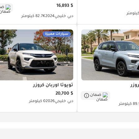
$ 16,893
ضم
دبي
خليجي
2024
82.7K كيلومتر
سيارات مميزة
وزر
تويوتا أوربان كروزر
$ 20,700
ضمان
دبي
خليجي
2026
0 كيلومتر
كيلومتر