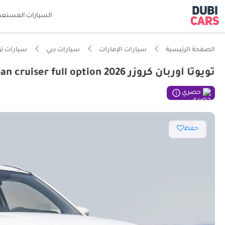
السيارات المستعم
الصفحة الرئيسية
سيارات الإمارات
سيارات دبي
سيارات تو
تويوتا أوربان كروزر GLX Toyota urban cruiser full option 2026
ذكاء دو
حصري
أفضل اق
حفظ
أقل نسب
تصنيف أمان 5 نج