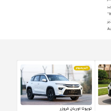
16
ير
البريميوم
تويوتا أوربان كروزر