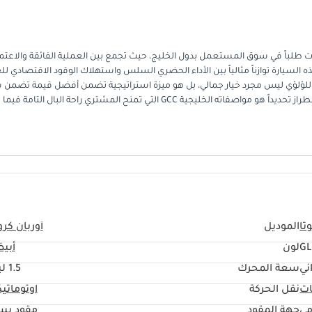
 بخيارها الأعلى GLX واحدة من أكثر السيارات طلباً في سوق المستعمل بدول الخليج، حيث تجمع بين العملية الفائقة والاعت
ابانية. بفضل محركها سعة 1.5 L المتطور، توفر هذه السيارة توازناً مثالياً بين الأداء الحضري السلس واستهلاك الوقود الاقتصادي ل
بيض اللؤلؤي ليس مجرد خيار جمالي، بل هو ميزة استراتيجية تضمن أفضل قيمة تضمن
إعادة البيع وبقاء المقصورة باردة تحت شمس الصيف الحارقة. ما يميز هذا الطراز تحديداً هو مواصفاته الخليجية GCC التي تمنح المشتري راحة البا
الضمان وتوفر مراكز الخدمة في كافة أرجاء المنطقة. إنها السيارة المثالية للعائلات الصغيرة والشباب الباحثين عن سيارة SUV عصرية لا تكلف الك
تا
الموديل
أوربان كرو
G
لون
أبي
ني
سعة المحرك
1.5 ليتر
ات
نقل الحركة
اوتوماتي
مي
جهة المقود
مقود يس