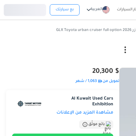
تسجيل دخول
العربية
ار السيارات
بع سيارتك
GLX Toyo
$ 20,300
تمويل من
1,063
/ شهر
Al Kuwait Used Cars
Exhibition
مشاهدة المزيد من الإعلانات
بائع موثّق