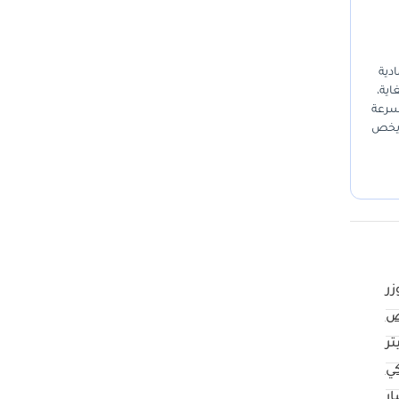
مادية
لغاية،
 سرعة
ل التامة فيما يخص
ثير في التشغيل
زر
ض
كي
ار