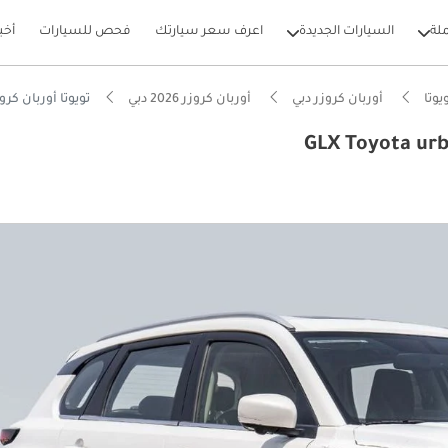
لة
السيارات الجديدة
اعرف سعر سيارتك
فحص للسيارات
أخب
يوتا
أوربان كروزر دبي
أوربان كروزر 2026 دبي
تويوتا أوربان كروزر ta urban cruiser full option 2026
بيكارز
تصاد في استهلاك الوقود في الفئة
ة انخفاض في القيمة في الفئة
وم من NCAP