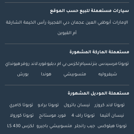
سيارات مستعملة
للبيع
حسب الموقع
الإمارات
أبوظبي
العين
عجمان
دبي
الفجيرة
رأس الخيمة
الشارقة
أم القيوين
مستعملة الماركة المشهورة
تويوتا
مرسيدس بنز
نسيام
لكزس
بي ام دبليو
فورد
لاند روفر
هيونداي
شيفروليه
متسوبيشي
هوندا
بورش
مستعملة الموديل المشهورة
تويوتا لاند كروزر
نيسان باترول
تويوتا برادو
تويوتا كامري
نيسان ألتيما
تويوتا راف 4
فورد موستانج
تويوتا كورولا
تويوتا هيلوكس
جيب رانجلر
متسوبيشي باجيرو
لكزس LS 430