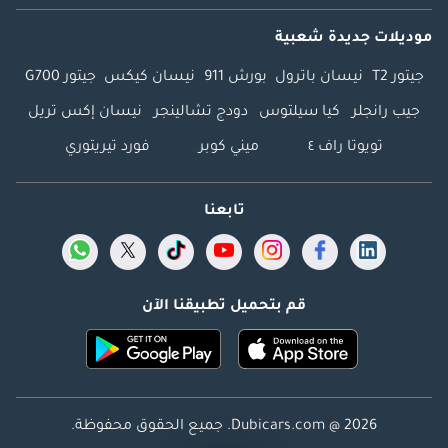
موديلات جديدة شعبية
جيتور T2
نيسان باترول
بورش 911
نيسان كيكس
جيتور G700
جيب رانجلر
كيا سيلتوس
دودج تشالينجر
نيسان إكس تريل
تويوتا راف ٤
ميني كوبر
فورد تيريتوري
تابعنا
قم بتحميل تطبيقنا الآن
Dubicars.com @ 2026. جميع الحقوق محفوظة.