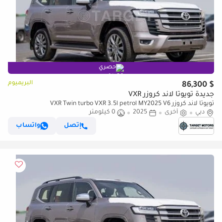
حصري
البريميوم
$ 86,300
جديدة تويوتا لاند كروزر VXR
تويوتا لاند كروزر VXR Twin turbo VXR 3.5l petrol MY2025 V6
دبي
أخرى
2025
0 كيلومتر
إتصل
واتساب