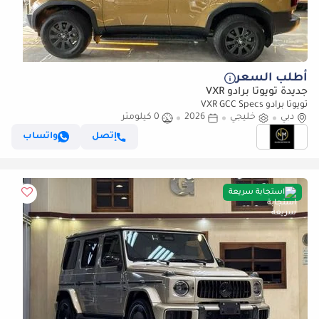
أطلب السعر
جديدة تويوتا برادو VXR
تويوتا برادو VXR GCC Specs
دبي
خليجي
2026
0 كيلومتر
إتصل
واتساب
استجابة سريعة