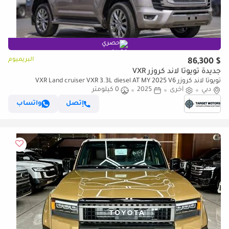
حصري
البريميوم
$ 86,300
جديدة تويوتا لاند كروزر VXR
تويوتا لاند كروزر VXR Land cruiser VXR 3.3L diesel AT MY 2025 V6
دبي
أخرى
2025
0 كيلومتر
إتصل
واتساب