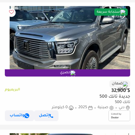
استجابة سريعة
حصري
ضمان
البريميوم
$ 32,900
جديدة تانك 500
تانك 500
دبي
صينية
2025
0 كيلومتر
إتصل
واتساب