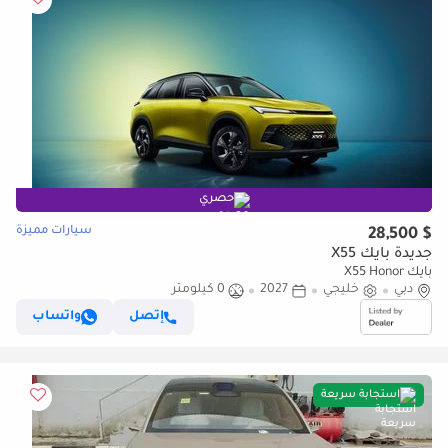
حصري
سيارات مميزة
$ 28,500
جديدة بايك X55
بايك X55 Honor
دبي
خليجي
2027
0 كيلومتر
إتصل
واتساب
استجابة سريعة