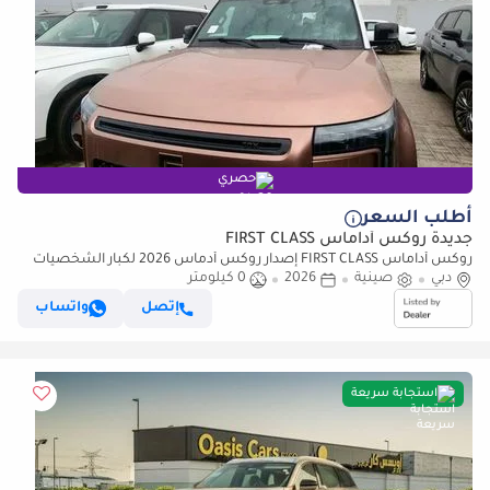
حصري
أطلب السعر
جديدة روكس أداماس FIRST CLASS
روكس أداماس FIRST CLASS إصدار روكس أدماس 2026 لكبار الشخصيات
دبي
(للتصدير فقط)
صينية
2026
0 كيلومتر
إتصل
واتساب
استجابة سريعة