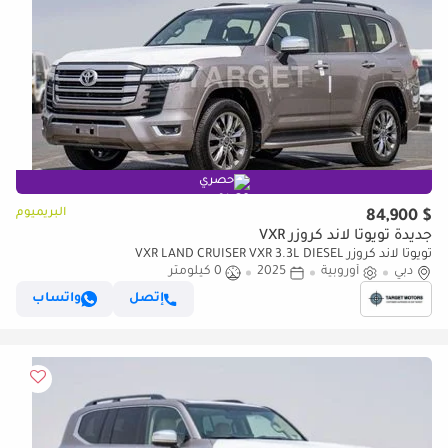
حصري
البريميوم
$ 84,900
جديدة تويوتا لاند كروزر VXR
تويوتا لاند كروزر VXR LAND CRUISER VXR 3.3L DIESEL
دبي
أوروبية
2025
0 كيلومتر
إتصل
واتساب