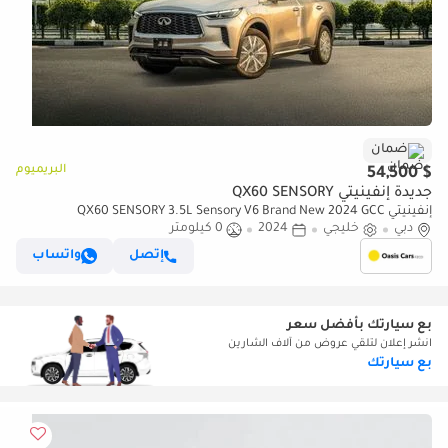
ضمان
البريميوم
$ 54,500
جديدة إنفينيتي QX60 SENSORY
إنفينيتي QX60 SENSORY 3.5L Sensory V6 Brand New 2024 GCC
دبي
خليجي
2024
0 كيلومتر
إتصل
واتساب
بع سيارتك بأفضل سعر
انشر إعلان لتلقي عروض من آلاف الشارين
بع سيارتك