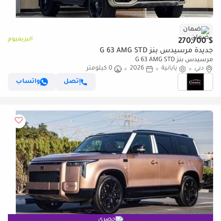
ضمان
البريميوم
$ 270,700
جديدة مرسيدس بنز G 63 AMG STD
مرسيدس بنز G 63 AMG STD
دبي
يابانية
2026
0 كيلومتر
إتصل
واتساب
حصري