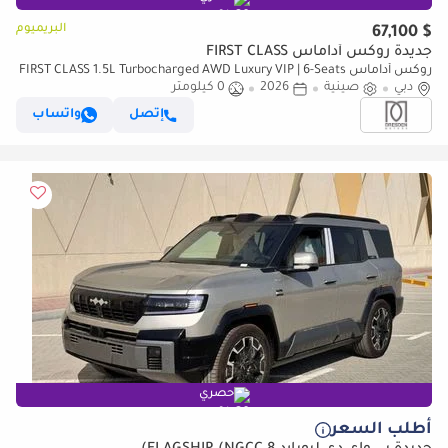
البريميوم
$ 67,100
جديدة روكس أداماس FIRST CLASS
روكس أداماس FIRST CLASS 1.5L Turbocharged AWD Luxury VIP | 6-Seats
دبي
صينية
2026
| 2026 | For Local Registration +10%
0 كيلومتر
إتصل
واتساب
حصري
أطلب السعر