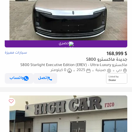
حصري
سيارات مميزة
$ 168,999
جديدة ماكسترو S800
ماكسترو S800 Starlight Executive Edition (EREV) – Ultra-Luxury
دبي
Intelligent Sedan (للتصدير فقط)
صينية
2025
0 كيلومتر
إتصل
واتساب