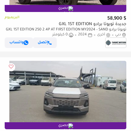
حصري
البريميوم
$ 58,900
جديدة تويوتا برادو GXL 1ST EDITION
تويوتا برادو GXL 1ST EDITION 250 2.4P AT FIRST EDITION MY2024 – SAND
دبي
& GREY ROOF
أخرى
2024
0 كيلومتر
إتصل
واتساب
حصري