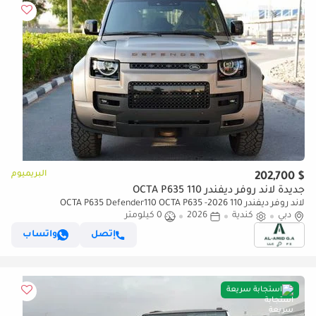
البريميوم
$ 202,700
جديدة لاند روفر ديفندر 110 OCTA P635
لاند روفر ديفندر 110 OCTA P635 Defender110 OCTA P635 -2026
دبي
كندية
2026
0 كيلومتر
إتصل
واتساب
استجابة سريعة