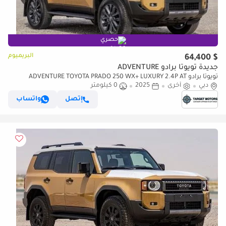
حصري
البريميوم
$ 64,400
جديدة تويوتا برادو ADVENTURE
تويوتا برادو ADVENTURE TOYOTA PRADO 250 WX+ LUXURY 2.4P AT
دبي
MY2025- SAND
أخرى
2025
0 كيلومتر
إتصل
واتساب