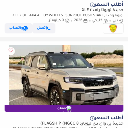
أطلب السعر
جديدة تويوتا راف ٤ XLE
تويوتا راف ٤ XLE 2.0L , 4X4 ALLOY WHEELS , SUNROOF, PUSH START ,
دبي
AWD MODEL 2026
خليجي
2026
0 كيلومتر
إتصل
واتساب
حصري
أطلب السعر
جديدة بي واي دي ليوبارد 8 FLAGSHIP (NGCC)