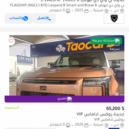
جديدة بي واي دي ليوبارد 8 FLAGSHIP (NGCC)
بي واي دي ليوبارد 8 FLAGSHIP (NGCC) BYD Leopard 8 Smart and Brave
Flagship Edition - 7 Seats - Electric Side Step - 202
دبي
صينية
2025
0 كيلومتر
إتصل
واتساب
استجابة سريعة
حصري
البريميوم
$ 65,200
جديدة روكس أداماس VIP
روكس أداماس VIP
دبي
صينية
2026
0 كيلومتر