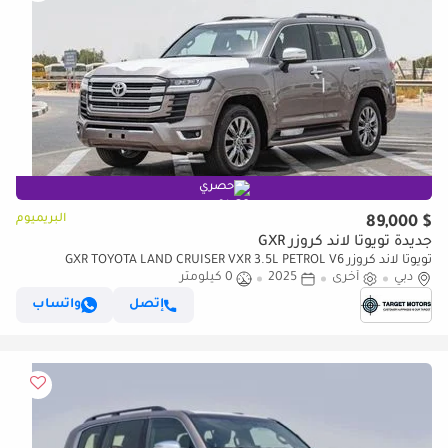
حصري
البريميوم
$ 89,000
جديدة تويوتا لاند كروزر GXR
تويوتا لاند كروزر GXR TOYOTA LAND CRUISER VXR 3.5L PETROL V6
دبي
أخرى
2025
0 كيلومتر
إتصل
واتساب