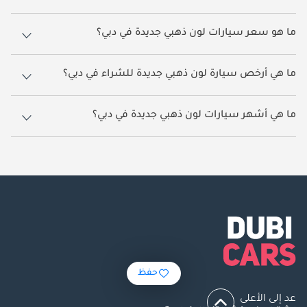
هناك 75 سيارة لون ذهبي جديدة متاحة للبيع في دبي.
ما هو سعر سيارات لون ذهبي جديدة في دبي؟
يبدأ سعر سيارات لون ذهبي في دبي من
142,000.
​​ما هي أرخص سيارة لون ذهبي جديدة للشراء في دبي؟
أرخص سيارة لون ذهبي بناءً على القوائم المتاحة حالياً هي سوزوكي دزاير.
ما هي أشهر سيارات لون ذهبي جديدة في دبي؟
أشهر سيارات لون ذهبي المتوفرة للبيع في دبي هي تويوتا برادو, بي واي دي
ليوبارد 8, روكس أداماس, تويوتا لاند كروزر, نيسان باترول.
حفظ
عد إلى الأعلى