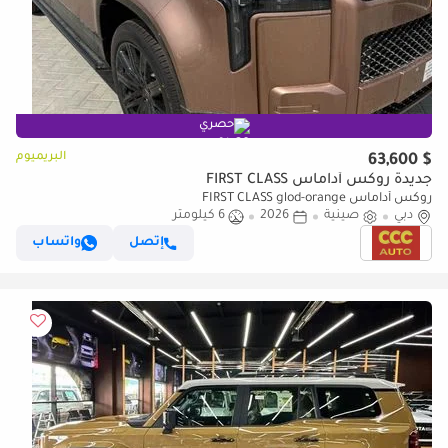
حصري
البريميوم
$ 63,600
جديدة روكس أداماس FIRST CLASS
روكس أداماس FIRST CLASS glod-orange
دبي
صينية
2026
6 كيلومتر
إتصل
واتساب